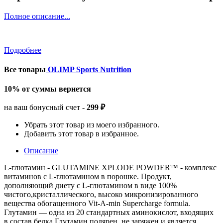
Полное описание...
Подробнее
Все товары
OLIMP Sports Nutrition
10% от суммы вернется
на ваш бонусный счет -
299 ₽
Убрать этот товар из моего избранного.
Добавить этот товар в избранное.
Описание
L-глютамин - GLUTAMINE XPLODE POWDER™ - комплекс
витаминов с L-глютамином в порошке. Продукт,
дополняющий диету с L-глютамином в виде 100%
чистого,кристаллического, высоко микронизированного
вещества обогащенного Vit-A-min Supercharge formula.
Глутамин — одна из 20 стандартных аминокислот, входящих
в состав белка.Глутамин полярен, не заряжен и является