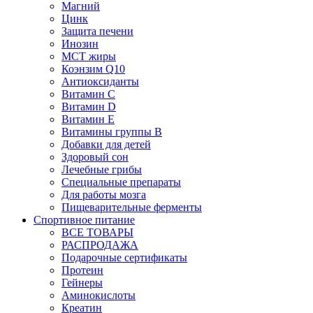
Магний
Цинк
Защита печени
Инозин
МСТ жиры
Коэнзим Q10
Антиоксиданты
Витамин С
Витамин D
Витамин Е
Витамины группы B
Добавки для детей
Здоровый сон
Лечебные грибы
Специальные препараты
Для работы мозга
Пищеварительные ферменты
Спортивное питание
ВСЕ ТОВАРЫ
РАСПРОДАЖА
Подарочные сертификаты
Протеин
Гейнеры
Аминокислоты
Креатин