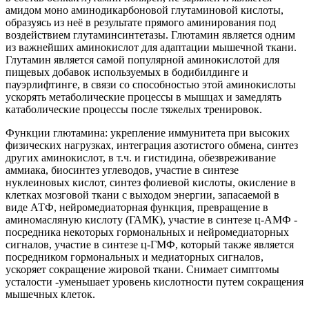
амидом моно аминодикарбоновой глутаминовой кислоты,
образуясь из неё в результате прямого аминирования под
воздействием глутаминсинтетазы. Глютамин является одним
из важнейших аминокислот для адаптации мышечной ткани.
Глутамин является самой популярной аминокислотой для
пищевых добавок используемых в бодибилдинге и
пауэрлифтинге, в связи со способностью этой аминокислоты
ускорять метаболические процессы в мышцах и замедлять
катаболические процессы после тяжелых тренировок.
Функции глютамина: укрепление иммунитета при высоких
физических нагрузках, интеграция азотистого обмена, синтез
других аминокислот, в т.ч. и гистидина, обезвреживание
аммиака, биосинтез углеводов, участие в синтезе
нуклеиновых кислот, синтез фолиевой кислоты, окисление в
клетках мозговой ткани с выходом энергии, запасаемой в
виде АТФ, нейромедиаторная функция, превращение в
аминомасляную кислоту (ГАМК), участие в синтезе ц-АМФ -
посредника некоторых гормональных и нейромедиаторных
сигналов, участие в синтезе ц-ГМФ, который также является
посредником гормональных и медиаторных сигналов,
ускоряет сокращение жировой ткани. Снимает симптомы
усталости -уменьшает уровень кислотности путем сокращения
мышечных клеток.