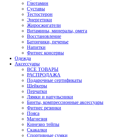
Глютамин
Суставы
Тестостерон
Энергетики
Жиросжигатели
Витамины, минералы, омега
Восстановление
Батончики, печенье
Напитки
Фитнес консервы
Одежда
Аксессуары
ВСЕ ТОВАРЫ
РАСПРОДАЖА
Подарочные сертификаты
Шейкеры
Перчатки
Лямки и напульсники
Бинты, компрессионные аксессуары
Фитнес резинки
Пояса
Магнезия
Кинезио тейпы
Скакалки
Спортивные сумки