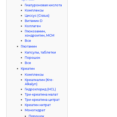
Гиалуроновая кислота
Комплексы
Циссус (Cissus)
Витамин D
Коллаген
Глюкозамин,
хондроитин, МСМ
Все
Глютамин
Капсулы, таблетки
Порошок
Все
Креатин
Комплексы
Креалкалин (Kre-
Alkalyn)
Гидрохлорид (HCL)
Три-креатина малат
Три-креатина цитрат
Креатин нитрат
Моногидрат
Порошок