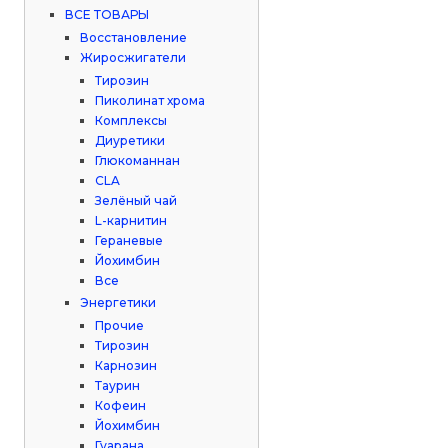
ВСЕ ТОВАРЫ
Восстановление
Жиросжигатели
Тирозин
Пиколинат хрома
Комплексы
Диуретики
Глюкоманнан
CLA
Зелёный чай
L-карнитин
Гераневые
Йохимбин
Все
Энергетики
Прочие
Тирозин
Карнозин
Таурин
Кофеин
Йохимбин
Гуарана