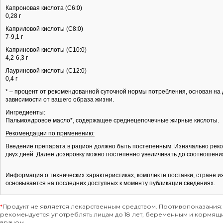
Капроновая кислота (С6:0)
0,28 г
Каприловой кислоты (С8:0)
7-9,1 г
Каприновой кислоты (С10:0)
4,2-6,3 г
Лауриновой кислоты (С12:0)
0,4 г
* – процент от рекомендованной суточной нормы потребления, основан на 
зависимости от вашего образа жизни.
Ингредиенты:
Пальмоядровое масло*, содержащее среднецепочечные жирные кислоты.
Рекомендации по применению:
Введение препарата в рацион должно быть постепенным. Изначально реком
двух дней. Далее дозировку можно постепенно увеличивать до соотношения: 
Информация о технических характеристиках, комплекте поставки, стране и
основывается на последних доступных к моменту публикации сведениях.
*
Продукт не является лекарственным средством. Противопоказания:
рекомендуется употреблять лицам до 18 лет, беременным и кормя
врачом.