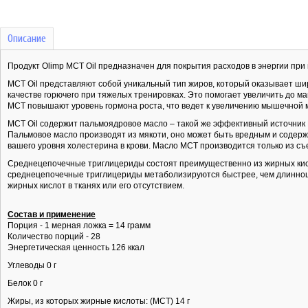
Описание
Продукт Olimp MCT Oil предназначен для покрытия расходов в энергии пр
МСТ Oil представляют собой уникальный тип жиров, который оказывает шир
качестве горючего при тяжелых тренировках. Это помогает увеличить до м
МСТ повышают уровень гормона роста, что ведет к увеличению мышечной
MCT Oil содержит пальмоядровое масло – такой же эффективный источник M
Пальмовое масло производят из мякоти, оно может быть вредным и содер
вашего уровня холестерина в крови. Масло MCT производится только из съ
Среднецепочечные триглицериды состоят преимущественно из жирных кисл
среднецепочечные триглицериды метаболизируются быстрее, чем длинно
жирных кислот в тканях или его отсутствием.
Состав и применение
Порция - 1 мерная ложка = 14 грамм
Количество порций - 28
Энергетическая ценность 126 ккал
Углеводы 0 г
Белок 0 г
Жиры, из которых жирные кислоты: (МСТ) 14 г