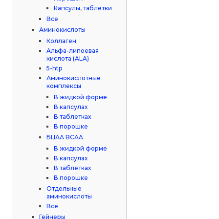
Капсулы, таблетки
Все
Аминокислоты
Коллаген
Альфа-липоевая
кислота (ALA)
5-htp
Аминокислотные
комплексы
В жидкой форме
В капсулах
В таблетках
В порошке
БЦАА BCAA
В жидкой форме
В капсулах
В таблетках
В порошке
Отдельные
аминокислоты
Все
Гейнеры