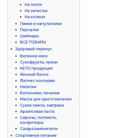
На локти
На запястья
На колени
Лямки и напульсники
Перчатки
Шейкеры
ВСЕ ТОВАРЫ
Здоровый перекус
Вяленое мясо
Сухофрукты, орехи
КЕТО продукция
Яичный белок
Фитнес консервы
Напитки
Батончики, печенье
Масла для приготовления
Сухие смеси, завтраки
Арахисовая паста
Сиропы, топпинги,
конфитюры
Сахарозаменители
Спортивное питание