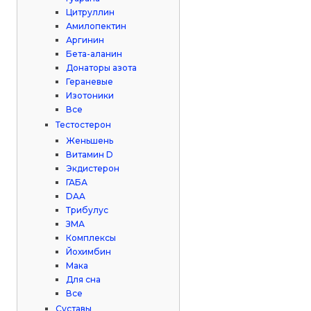
Цитруллин
Амилопектин
Аргинин
Бета-аланин
Донаторы азота
Гераневые
Изотоники
Все
Тестостерон
Женьшень
Витамин D
Экдистерон
ГАБА
DAA
Трибулус
ЗМА
Комплексы
Йохимбин
Мака
Для сна
Все
Суставы