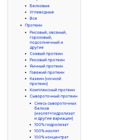
Белковые
Углеводные
Все
Протеин
Рисовый, овсяный,
гороховый,
подсолнечный и
другие
Соевый протеин
Рисовый протеин
Яичный протеин
Говяжий протеин
Казеин (ночной
протеин)
Комплексный протеин
Сывороточный протеин
Смесь сывороточных
белков
(изолят+гидролизат
и другие вариации)
100% гидролизат
100% изолят
100% концентрат