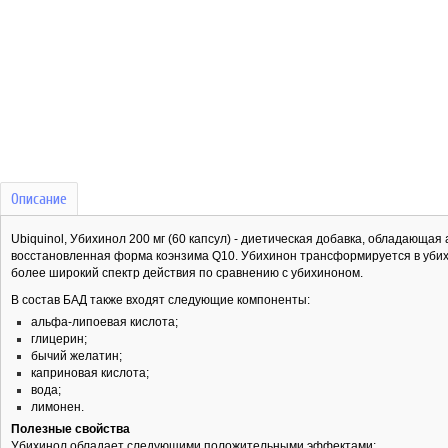
Описание
Ubiquinol, Убихинол 200 мг (60 капсул) - диетическая добавка, обладающ
восстановленная форма коэнзима Q10. Убихинон трансформируется в уби
более широкий спектр действия по сравнению с убихиноном.
В состав БАД также входят следующие компоненты:
альфа-липоевая кислота;
глицерин;
бычий желатин;
каприновая кислота;
вода;
лимонен.
Полезные свойства
Убихинол обладает следующими положительными эффектами: