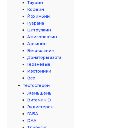
Таурин
Кофеин
Йохимбин
Гуарана
Цитруллин
Амилопектин
Аргинин
Бета-аланин
Донаторы азота
Гераневые
Изотоники
Все
Тестостерон
Женьшень
Витамин D
Экдистерон
ГАБА
DAA
Трибулус