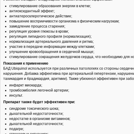
стимулирование образования энергии в клетке;
антиоксидантный эффект;
антиатеросклеротическое действие;
повышение восприичивости организма к физическим нагрузкам;
замедление процесса старения;
регуляция уровня глюкозы в крови;
регуляция липидного профиля (нормализация);
нормализация артериального давления и ритма;
участие в передаче информации между клетками;
улучшение кровообращения в сердечной мышце;
стимулирование сокращения желудочков сердца, что необходимо для н
Показания к применению
БАД Ubiquinol используется при различных патологиях со стороны сердечн
нарушения. Добавка эффективна при артериальной гипертензии, нарушени
тахикардия и брадикардия, аритмии). Также убихинол эффективен при заб
инфаркт миокарда;
тромбоэмболия легочной артерии;
инсульт.
Препарат также будет эффективен при:
синдроме токсического шока;
дыхательной недостаточности;
недостатке в организме витаминов;
дыхательной недостаточности;
подагре;
стрессовых ситуациях;