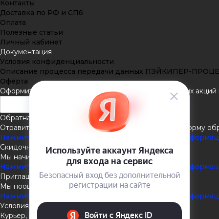
Контакты
Доставка по РФ и СПб
Оплата
Полезные статьи
Личный кабинет
Документация
Условия конфиденциальности
Описание процесса передачи данных ПЭЙКИПЕР-ПРОЦ
Оферта
Оформить подписку
Подпишитесь на рассылку наших акций и
Обратная связь
Отравить нам сообщение или задать вопрос через форму об
Нажмите здесь для получения дополнительной информа
Скидочная система
Мы начисляем кэшбэк с покупок
Нажмите здесь для получения дополнительной информа
Приглашаем к партнёрству
Мы поощеряем наших партнёров
Нажмите здесь для получения дополнительной информа
Условия доставки
Курьер, пункты выдачи, Почта России