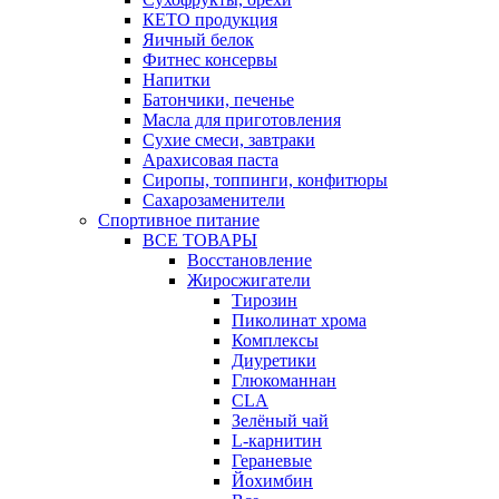
КЕТО продукция
Яичный белок
Фитнес консервы
Напитки
Батончики, печенье
Масла для приготовления
Сухие смеси, завтраки
Арахисовая паста
Сиропы, топпинги, конфитюры
Сахарозаменители
Спортивное питание
ВСЕ ТОВАРЫ
Восстановление
Жиросжигатели
Тирозин
Пиколинат хрома
Комплексы
Диуретики
Глюкоманнан
CLA
Зелёный чай
L-карнитин
Гераневые
Йохимбин