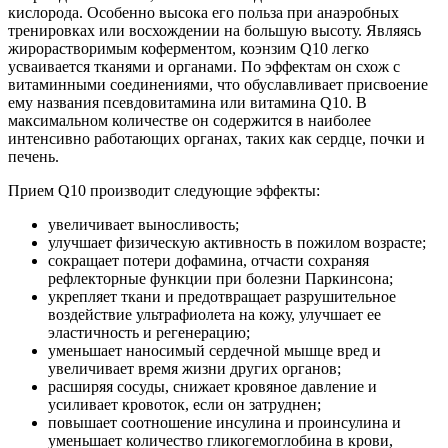
кислорода. Особенно высока его польза при анаэробных
тренировках или восхождении на большую высоту. Являясь
жирорастворимым коферментом, коэнзим Q10 легко
усваивается тканями и органами. По эффектам он схож с
витаминными соединениями, что обуславливает присвоение
ему названия псевдовитамина или витамина Q10. В
максимальном количестве он содержится в наиболее
интенсивно работающих органах, таких как сердце, почки и
печень.
Прием Q10 производит следующие эффекты:
увеличивает выносливость;
улучшает физическую активность в пожилом возрасте;
сокращает потери дофамина, отчасти сохраняя
рефлекторные функции при болезни Паркинсона;
укрепляет ткани и предотвращает разрушительное
воздействие ультрафиолета на кожу, улучшает ее
эластичность и регенерацию;
уменьшает наносимый сердечной мышце вред и
увеличивает время жизни других органов;
расширяя сосуды, снижает кровяное давление и
усиливает кровоток, если он затруднен;
повышает соотношение инсулина и проинсулина и
уменьшает количество гликогемоглобина в крови,