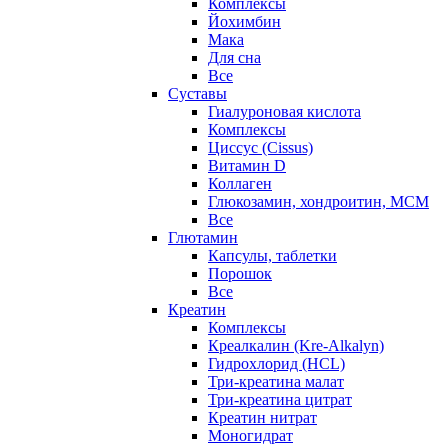
Комплексы
Йохимбин
Мака
Для сна
Все
Суставы
Гиалуроновая кислота
Комплексы
Циссус (Cissus)
Витамин D
Коллаген
Глюкозамин, хондроитин, МСМ
Все
Глютамин
Капсулы, таблетки
Порошок
Все
Креатин
Комплексы
Креалкалин (Kre-Alkalyn)
Гидрохлорид (HCL)
Три-креатина малат
Три-креатина цитрат
Креатин нитрат
Моногидрат