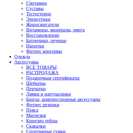
Глютамин
Суставы
Тестостерон
Энергетики
Жиросжигатели
Витамины, минералы, омега
Восстановление
Батончики, печенье
Напитки
Фитнес консервы
Одежда
Аксессуары
ВСЕ ТОВАРЫ
РАСПРОДАЖА
Подарочные сертификаты
Шейкеры
Перчатки
Лямки и напульсники
Бинты, компрессионные аксессуары
Фитнес резинки
Пояса
Магнезия
Кинезио тейпы
Скакалки
Спортивные сумки