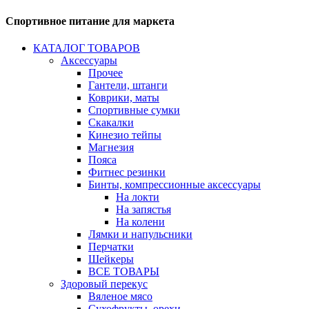
Спортивное питание для маркета
КАТАЛОГ ТОВАРОВ
Аксессуары
Прочее
Гантели, штанги
Коврики, маты
Спортивные сумки
Скакалки
Кинезио тейпы
Магнезия
Пояса
Фитнес резинки
Бинты, компрессионные аксессуары
На локти
На запястья
На колени
Лямки и напульсники
Перчатки
Шейкеры
ВСЕ ТОВАРЫ
Здоровый перекус
Вяленое мясо
Сухофрукты, орехи