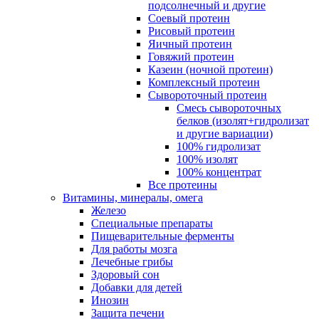
подсолнечный и другие
Соевый протеин
Рисовый протеин
Яичный протеин
Говяжий протеин
Казеин (ночной протеин)
Комплексный протеин
Сывороточный протеин
Смесь сывороточных
белков (изолят+гидролизат
и другие вариации)
100% гидролизат
100% изолят
100% концентрат
Все протеины
Витамины, минералы, омега
Железо
Специальные препараты
Пищеварительные ферменты
Для работы мозга
Лечебные грибы
Здоровый сон
Добавки для детей
Инозин
Защита печени