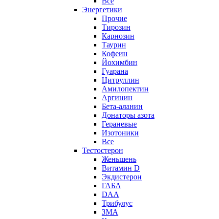
Все
Энергетики
Прочие
Тирозин
Карнозин
Таурин
Кофеин
Йохимбин
Гуарана
Цитруллин
Амилопектин
Аргинин
Бета-аланин
Донаторы азота
Гераневые
Изотоники
Все
Тестостерон
Женьшень
Витамин D
Экдистерон
ГАБА
DAA
Трибулус
ЗМА