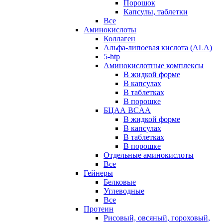
Порошок
Капсулы, таблетки
Все
Аминокислоты
Коллаген
Альфа-липоевая кислота (ALA)
5-htp
Аминокислотные комплексы
В жидкой форме
В капсулах
В таблетках
В порошке
БЦАА BCAA
В жидкой форме
В капсулах
В таблетках
В порошке
Отдельные аминокислоты
Все
Гейнеры
Белковые
Углеводные
Все
Протеин
Рисовый, овсяный, гороховый,