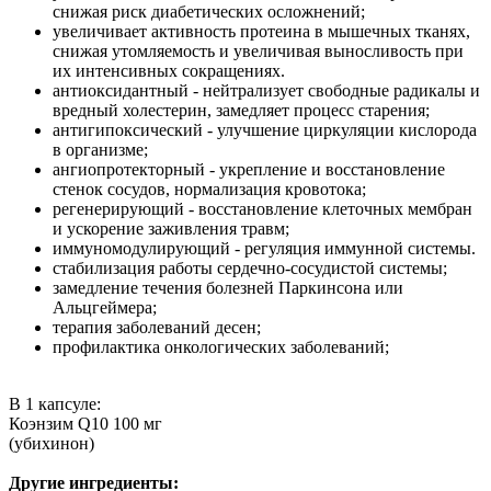
снижая риск диабетических осложнений;
увеличивает активность протеина в мышечных тканях,
снижая утомляемость и увеличивая выносливость при
их интенсивных сокращениях.
антиоксидантный - нейтрализует свободные радикалы и
вредный холестерин, замедляет процесс старения;
антигипоксический - улучшение циркуляции кислорода
в организме;
ангиопротекторный - укрепление и восстановление
стенок сосудов, нормализация кровотока;
регенерирующий - восстановление клеточных мембран
и ускорение заживления травм;
иммуномодулирующий - регуляция иммунной системы.
стабилизация работы сердечно-сосудистой системы;
замедление течения болезней Паркинсона или
Альцгеймера;
терапия заболеваний десен;
профилактика онкологических заболеваний;
В 1 капсуле:
Коэнзим Q10 100 мг
(убихинон)
Другие ингредиенты: