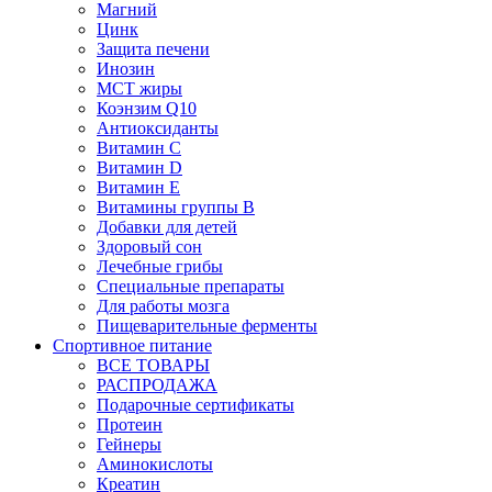
Магний
Цинк
Защита печени
Инозин
МСТ жиры
Коэнзим Q10
Антиоксиданты
Витамин С
Витамин D
Витамин Е
Витамины группы B
Добавки для детей
Здоровый сон
Лечебные грибы
Специальные препараты
Для работы мозга
Пищеварительные ферменты
Спортивное питание
ВСЕ ТОВАРЫ
РАСПРОДАЖА
Подарочные сертификаты
Протеин
Гейнеры
Аминокислоты
Креатин