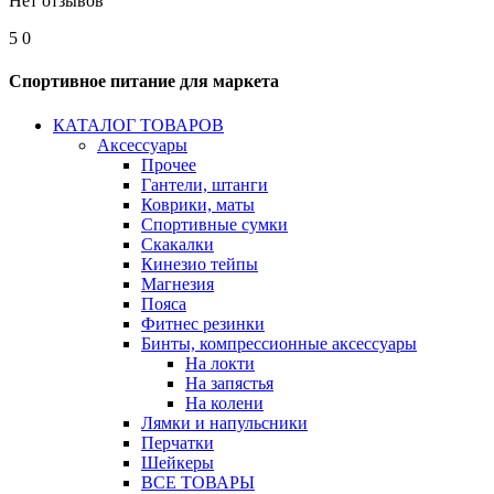
Нет отзывов
5
0
Спортивное питание для маркета
КАТАЛОГ ТОВАРОВ
Аксессуары
Прочее
Гантели, штанги
Коврики, маты
Спортивные сумки
Скакалки
Кинезио тейпы
Магнезия
Пояса
Фитнес резинки
Бинты, компрессионные аксессуары
На локти
На запястья
На колени
Лямки и напульсники
Перчатки
Шейкеры
ВСЕ ТОВАРЫ