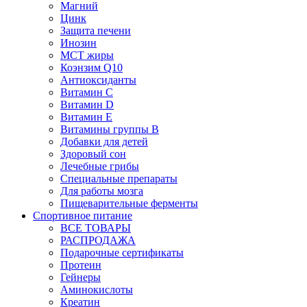
Магний
Цинк
Защита печени
Инозин
МСТ жиры
Коэнзим Q10
Антиоксиданты
Витамин С
Витамин D
Витамин Е
Витамины группы B
Добавки для детей
Здоровый сон
Лечебные грибы
Специальные препараты
Для работы мозга
Пищеварительные ферменты
Спортивное питание
ВСЕ ТОВАРЫ
РАСПРОДАЖА
Подарочные сертификаты
Протеин
Гейнеры
Аминокислоты
Креатин