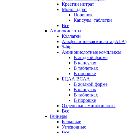
Креатин нитрат
Моногидрат
Порошок
Капсулы, таблетки
Все
Аминокислоты
Коллаген
Альфа-липоевая кислота (ALA)
5-htp
Аминокислотные комплексы
В жидкой форме
В капсулах
В таблетках
В порошке
БЦАА BCAA
В жидкой форме
В капсулах
В таблетках
В порошке
Отдельные аминокислоты
Все
Гейнеры
Белковые
Углеводные
Все