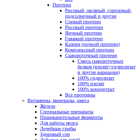
Протеин
Рисовый, овсяный, гороховый,
подсолнечный и другие
Соевый протеин
Рисовый протеин
Яичный протеин
Говяжий протеин
Казеин (ночной протеин)
Комплексный протеин
Сывороточный протеин
Смесь сывороточных
белков (изолят+гидролизат
и другие вариации)
100% гидролизат
100% изолят
100% концентрат
Все протеины
Витамины, минералы, омега
Железо
Специальные препараты
Пищеварительные ферменты
Для работы мозга
Лечебные грибы
Здоровый сон
Добавки для детей