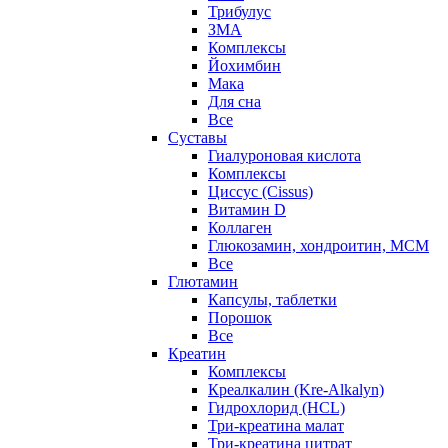
Трибулус
ЗМА
Комплексы
Йохимбин
Мака
Для сна
Все
Суставы
Гиалуроновая кислота
Комплексы
Циссус (Cissus)
Витамин D
Коллаген
Глюкозамин, хондроитин, МСМ
Все
Глютамин
Капсулы, таблетки
Порошок
Все
Креатин
Комплексы
Креалкалин (Kre-Alkalyn)
Гидрохлорид (HCL)
Три-креатина малат
Три-креатина цитрат