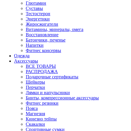
Глютамин
Суставы
Тестостерон
Энергетики
Жиросжигатели
Витамины, минералы, омега
Восстановление
Батончики, печенье
Напитки
Фитнес консервы
Одежда
Аксессуары
ВСЕ ТОВАРЫ
РАСПРОДАЖА
Подарочные сертификаты
Шейкеры
Перчатки
Лямки и напульсники
Бинты, компрессионные аксессуары
Фитнес резинки
Пояса
Магнезия
Кинезио тейпы
Скакалки
Спортивные сумки