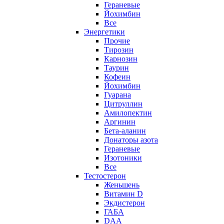
Гераневые
Йохимбин
Все
Энергетики
Прочие
Тирозин
Карнозин
Таурин
Кофеин
Йохимбин
Гуарана
Цитруллин
Амилопектин
Аргинин
Бета-аланин
Донаторы азота
Гераневые
Изотоники
Все
Тестостерон
Женьшень
Витамин D
Экдистерон
ГАБА
DAA