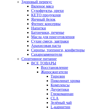
Здоровый перекус
Вяленое мясо
Сухофрукты, орехи
КЕТО продукция
Яичный белок
Фитнес консервы
Напитки
Батончики, печенье
Масла для приготовления
Сухие смеси, завтраки
Арахисовая паста
Сиропы, топпинги, конфитюры
Сахарозаменители
Спортивное питание
ВСЕ ТОВАРЫ
Восстановление
Жиросжигатели
Тирозин
Пиколинат хрома
Комплексы
Диуретики
Глюкоманнан
CLA
Зелёный чай
L-карнитин