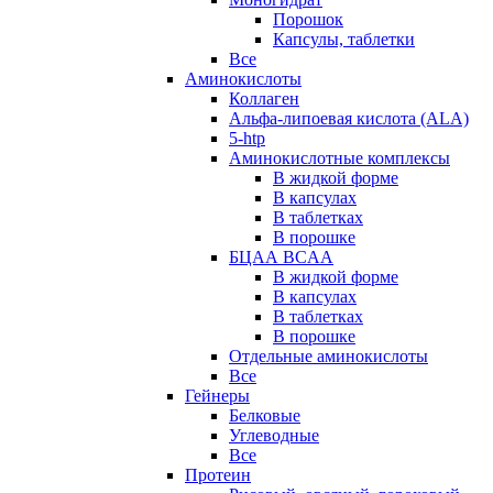
Порошок
Капсулы, таблетки
Все
Аминокислоты
Коллаген
Альфа-липоевая кислота (ALA)
5-htp
Аминокислотные комплексы
В жидкой форме
В капсулах
В таблетках
В порошке
БЦАА BCAA
В жидкой форме
В капсулах
В таблетках
В порошке
Отдельные аминокислоты
Все
Гейнеры
Белковые
Углеводные
Все
Протеин