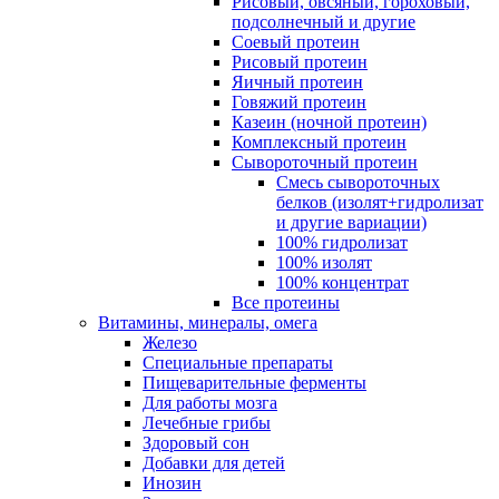
Рисовый, овсяный, гороховый,
подсолнечный и другие
Соевый протеин
Рисовый протеин
Яичный протеин
Говяжий протеин
Казеин (ночной протеин)
Комплексный протеин
Сывороточный протеин
Смесь сывороточных
белков (изолят+гидролизат
и другие вариации)
100% гидролизат
100% изолят
100% концентрат
Все протеины
Витамины, минералы, омега
Железо
Специальные препараты
Пищеварительные ферменты
Для работы мозга
Лечебные грибы
Здоровый сон
Добавки для детей
Инозин