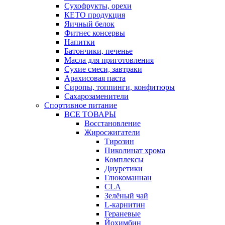
Сухофрукты, орехи
КЕТО продукция
Яичный белок
Фитнес консервы
Напитки
Батончики, печенье
Масла для приготовления
Сухие смеси, завтраки
Арахисовая паста
Сиропы, топпинги, конфитюры
Сахарозаменители
Спортивное питание
ВСЕ ТОВАРЫ
Восстановление
Жиросжигатели
Тирозин
Пиколинат хрома
Комплексы
Диуретики
Глюкоманнан
CLA
Зелёный чай
L-карнитин
Гераневые
Йохимбин