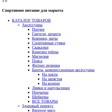
5
0
Спортивное питание для маркета
КАТАЛОГ ТОВАРОВ
Аксессуары
Прочее
Гантели, штанги
Коврики, маты
Спортивные сумки
Скакалки
Кинезио тейпы
Магнезия
Пояса
Фитнес резинки
Бинты, компрессионные аксессуары
На локти
На запястья
На колени
Лямки и напульсники
Перчатки
Шейкеры
ВСЕ ТОВАРЫ
Здоровый перекус
Вяленое мясо