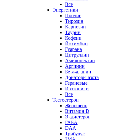
Все
Энергетики
Прочие
Тирозин
Карнозин
Таурин
Кофеин
Йохимбин
Гуарана
Цитруллин
Амилопектин
Аргинин
Бета-аланин
Донаторы азота
Гераневые
Изотоники
Все
Тестостерон
Женьшень
Витамин D
Экдистерон
ГАБА
DAA
Трибулус
ЗМА