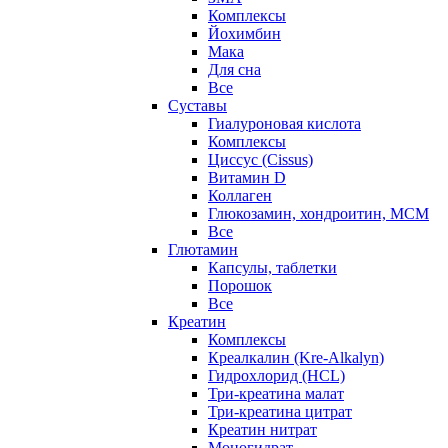
Комплексы
Йохимбин
Мака
Для сна
Все
Суставы
Гиалуроновая кислота
Комплексы
Циссус (Cissus)
Витамин D
Коллаген
Глюкозамин, хондроитин, МСМ
Все
Глютамин
Капсулы, таблетки
Порошок
Все
Креатин
Комплексы
Креалкалин (Kre-Alkalyn)
Гидрохлорид (HCL)
Три-креатина малат
Три-креатина цитрат
Креатин нитрат
Моногидрат