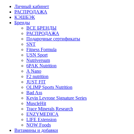
Личный кабинет
РАСПРОДАЖА
КЭШБЭК
Бренды
ВСЕ БРЕНДЫ
РАСПРОДАЖА
Подарочные сертификаты
SNT
Fitness Formula
USN Sport
Nutriversum
6PAK Nutrition
A Nano
F2 nutrition
JUST FIT
OLIMP Sports Nutrition
Bad Ass
Kevin Levrone Signature Series
MuscleHit
Trace Minerals Research
ENZYMEDICA
LIFE Extension
NOW Foods
Витамины и добавки