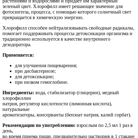
растениями и водорослями и придает им характерный
зеленый цвет. Хлорофилл имеет решающее значение для
фотосинтеза, процесса, с помощью которого солнечный свет
превращается в химическую энергию.
Хлорофилл способен нейтрализовывать свободные радикалы,
помогает поддерживать процессы детоксикации организма и
традиционно используется в качестве внутреннего
дезодоратора.
Применяется:
для улучшения пищеварения;
при дисбактериозе;
для детоксикации;
при низком гемоглобине.
Ингредиенты:
вода, стабилизатор (глицерин), медный
хлорофиллин
натрия, регулятор кислотности (лимонная кислота),
натуральные
ароматизаторы, консерванты (бензоат натрия, калий сорбат).
Рекомендации по употреблению:
взрослым по 2,5 мл 1 раз в
день,
во время приема пищи, предварительно растворив в 1 стакане