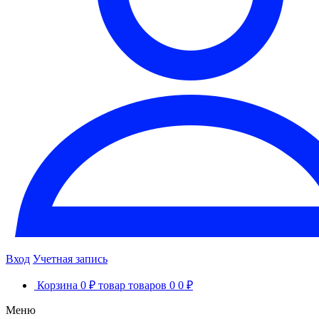
Вход
Учетная запись
Корзина
0 ₽
товар
товаров
0
0 ₽
Меню