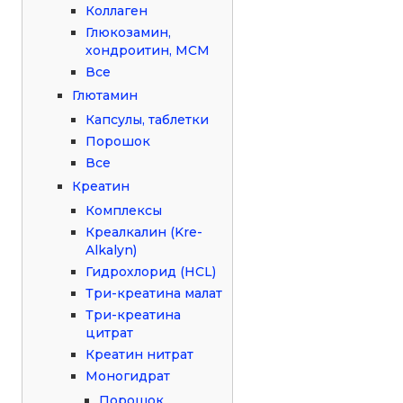
Коллаген
Глюкозамин,
хондроитин, МСМ
Все
Глютамин
Капсулы, таблетки
Порошок
Все
Креатин
Комплексы
Креалкалин (Kre-
Alkalyn)
Гидрохлорид (HCL)
Три-креатина малат
Три-креатина
цитрат
Креатин нитрат
Моногидрат
Порошок