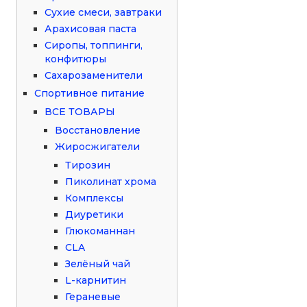
Сухие смеси, завтраки
Арахисовая паста
Сиропы, топпинги,
конфитюры
Сахарозаменители
Спортивное питание
ВСЕ ТОВАРЫ
Восстановление
Жиросжигатели
Тирозин
Пиколинат хрома
Комплексы
Диуретики
Глюкоманнан
CLA
Зелёный чай
L-карнитин
Гераневые