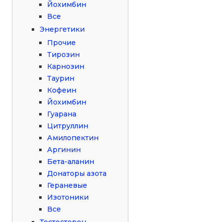
Йохимбин
Все
Энергетики
Прочие
Тирозин
Карнозин
Таурин
Кофеин
Йохимбин
Гуарана
Цитруллин
Амилопектин
Аргинин
Бета-аланин
Донаторы азота
Гераневые
Изотоники
Все
Тестостерон