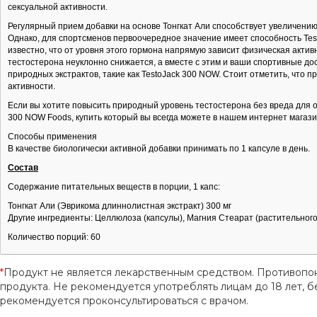
сексуальной активности.
Регулярный прием добавки на основе Тонгкат Али способствует увеличени
Однако, для спортсменов первоочередное значение имеет способность Tes
известно, что от уровня этого гормона напрямую зависит физическая акти
тестостерона неуклонно снижается, а вместе с этим и ваши спортивные до
природных экстрактов, такие как TestoJack 300 NOW. Стоит отметить, что
активности.
Если вы хотите повысить природный уровень тестостерона без вреда для 
300 NOW Foods, купить который вы всегда можете в нашем интернет магази
Способы применения
В качестве биологически активной добавки принимать по 1 капсуле в день.
Состав
Содержание питательных веществ в порции, 1 капс:
Тонгкат Али (Эврикома длиннолистная экстракт) 300 мг
Другие ингредиенты: Целлюлоза (капсулы), Магния Стеарат (растительно
Количество порций: 60
*
Продукт не является лекарственным средством. Противопо
продукта. Не рекомендуется употреблять лицам до 18 лет
рекомендуется проконсультироваться с врачом.