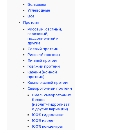
Белковые
Углеводные
Все
Протеин
Рисовый, овсяный,
гороховый,
подсолнечный и
другие
Соевый протеин
Рисовый протеин
Яичный протеин
Говяжий протеин
Казеин (ночной
протеин)
Комплексный протеин
Сывороточный протеин
Смесь сывороточных
белков
(изолят+гидролизат
и другие вариации)
100% гидролизат
100% изолят
100% концентрат