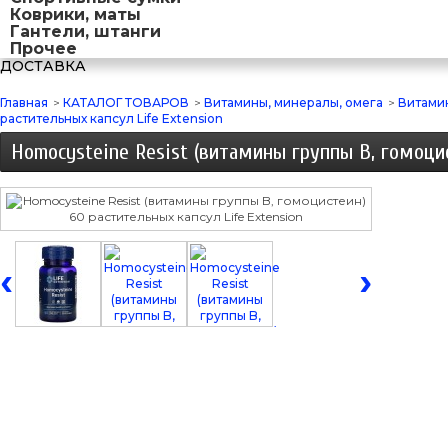
Коврики, маты
Гантели, штанги
Прочее
ДОСТАВКА
Главная
>
КАТАЛОГ ТОВАРОВ
>
Витамины, минералы, омега
>
Витами
растительных капсул Life Extension
Homocysteine Resist (витамины группы B, гомоцис
‹
›