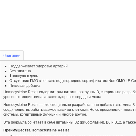
Описание
Поддерживает здоровье артерий
Без глютена
1 капсула в день
Отсутствие ГМО в составе подтверждено сертификатом Non GMO LE Cert
Пищевая добавка
Homocysteine Resist содержит ряд витаминов группы B, специально разра
уровень гомоцистеина, а также здоровье сердца и мозга.
Homocysteine Resist — это специально разработанная добавка витамина B 
соединение, вырабатываемое вашими клетками. Но со временем он может н
системы, когнитивные функции и многое другое.
Эта формула сочетает в себе витамины B2 (рибофлавин), B6 и B12, а такж
Преимущества Homocysteine Resist