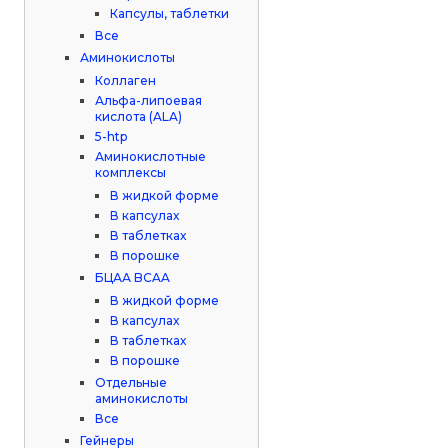
Капсулы, таблетки
Все
Аминокислоты
Коллаген
Альфа-липоевая
кислота (ALA)
5-htp
Аминокислотные
комплексы
В жидкой форме
В капсулах
В таблетках
В порошке
БЦАА BCAA
В жидкой форме
В капсулах
В таблетках
В порошке
Отдельные
аминокислоты
Все
Гейнеры