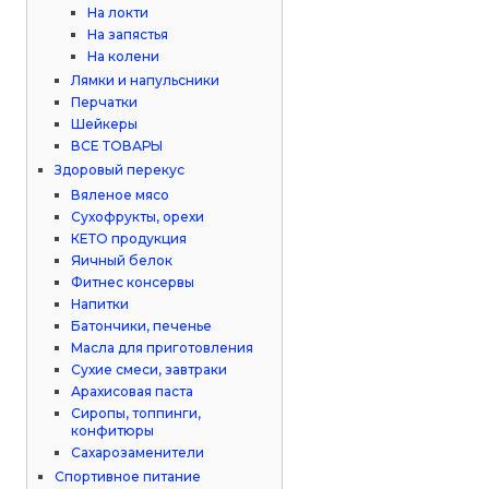
На локти
На запястья
На колени
Лямки и напульсники
Перчатки
Шейкеры
ВСЕ ТОВАРЫ
Здоровый перекус
Вяленое мясо
Сухофрукты, орехи
КЕТО продукция
Яичный белок
Фитнес консервы
Напитки
Батончики, печенье
Масла для приготовления
Сухие смеси, завтраки
Арахисовая паста
Сиропы, топпинги,
конфитюры
Сахарозаменители
Спортивное питание