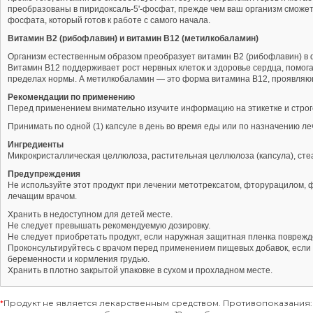
преобразованы в пиридоксаль-5'-фосфат, прежде чем ваш организм сможет е
фосфата, который готов к работе с самого начала.
Витамин B2 (рибофлавин) и витамин B12 (метилкобаламин)
Организм естественным образом преобразует витамин B2 (рибофлавин) в 
Витамин B12 поддерживает рост нервных клеток и здоровье сердца, помог
пределах нормы. А метилкобаламин — это форма витамина B12, проявляющ
Рекомендации по применению
Перед применением внимательно изучите информацию на этикетке и строг
Принимать по одной (1) капсуле в день во время еды или по назначению ле
Ингредиенты
Микрокристаллическая целлюлоза, растительная целлюлоза (капсула), стеа
Предупреждения
Не используйте этот продукт при лечении метотрексатом, фторурацилом,
лечащим врачом.
Хранить в недоступном для детей месте.
Не следует превышать рекомендуемую дозировку.
Не следует приобретать продукт, если наружная защитная пленка поврежд
Проконсультируйтесь с врачом перед применением пищевых добавок, если в
беременности и кормления грудью.
Хранить в плотно закрытой упаковке в сухом и прохладном месте.
*
Продукт не является лекарственным средством. Противопоказания: