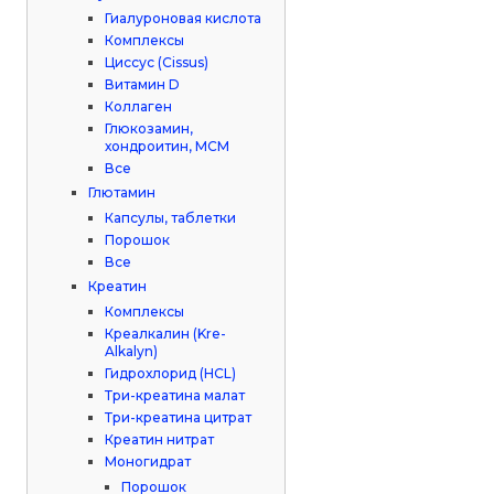
Гиалуроновая кислота
Комплексы
Циссус (Cissus)
Витамин D
Коллаген
Глюкозамин,
хондроитин, МСМ
Все
Глютамин
Капсулы, таблетки
Порошок
Все
Креатин
Комплексы
Креалкалин (Kre-
Alkalyn)
Гидрохлорид (HCL)
Три-креатина малат
Три-креатина цитрат
Креатин нитрат
Моногидрат
Порошок