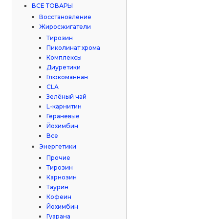
ВСЕ ТОВАРЫ
Восстановление
Жиросжигатели
Тирозин
Пиколинат хрома
Комплексы
Диуретики
Глюкоманнан
CLA
Зелёный чай
L-карнитин
Гераневые
Йохимбин
Все
Энергетики
Прочие
Тирозин
Карнозин
Таурин
Кофеин
Йохимбин
Гуарана