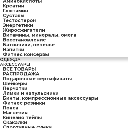
Аминокислоты
Креатин
Глютамин
Суставы
Тестостерон
Энергетики
Жиросжигатели
Витамины, минералы, омега
Восстановление
Батончики, печенье
Напитки
Фитнес консервы
ОДЕЖДА
АКСЕССУАРЫ
ВСЕ ТОВАРЫ
РАСПРОДАЖА
Подарочные сертификаты
Шейкеры
Перчатки
Лямки и напульсники
Бинты, компрессионные аксессуары
Фитнес резинки
Пояса
Магнезия
Кинезио тейпы
Скакалки
Спортивные сумки