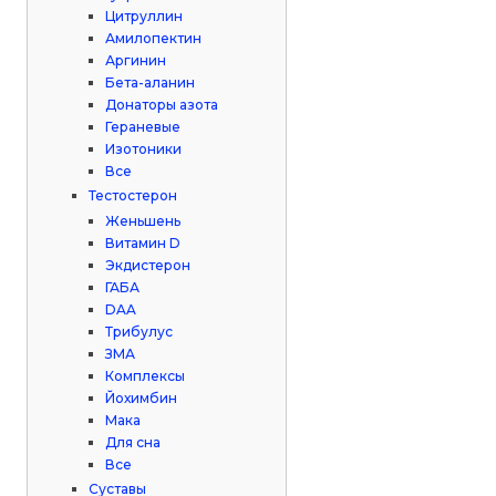
Цитруллин
Амилопектин
Аргинин
Бета-аланин
Донаторы азота
Гераневые
Изотоники
Все
Тестостерон
Женьшень
Витамин D
Экдистерон
ГАБА
DAA
Трибулус
ЗМА
Комплексы
Йохимбин
Мака
Для сна
Все
Суставы