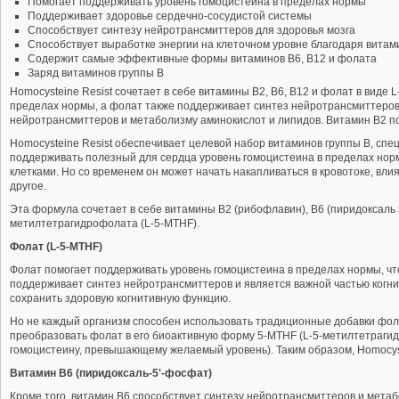
Помогает поддерживать уровень гомоцистеина в пределах нормы
Поддерживает здоровье сердечно-сосудистой системы
Способствует синтезу нейротрансмиттеров для здоровья мозга
Способствует выработке энергии на клеточном уровне благодаря витам
Содержит самые эффективные формы витаминов B6, B12 и фолата
Заряд витаминов группы B
Homocysteine Resist сочетает в себе витамины B2, B6, B12 и фолат в виде
пределах нормы, а фолат также поддерживает синтез нейротрансмиттеров д
нейротрансмиттеров и метаболизму аминокислот и липидов. Витамин B2 по
Homocysteine Resist обеспечивает целевой набор витаминов группы B, спе
поддерживать полезный для сердца уровень гомоцистеина в пределах но
клетками. Но со временем он может начать накапливаться в кровотоке, вли
другое.
Эта формула сочетает в себе витамины B2 (рибофлавин), B6 (пиридоксаль 5
метилтетрагидрофолата (L-5-MTHF).
Фолат (L-5-MTHF)
Фолат помогает поддерживать уровень гомоцистеина в пределах нормы, чт
поддерживает синтез нейротрансмиттеров и является важной частью когн
сохранить здоровую когнитивную функцию.
Но не каждый организм способен использовать традиционные добавки фол
преобразовать фолат в его биоактивную форму 5-MTHF (L-5-метилтетрагидр
гомоцистеину, превышающему желаемый уровень). Таким образом, Homocyste
Витамин B6 (пиридоксаль-5'-фосфат)
Кроме того, витамин B6 способствует синтезу нейротрансмиттеров и мет