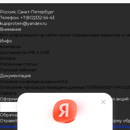
Россия, Санкт-Петербург
Телефон: +7(812)332-54-43
kupiprotein@yandex.ru
Внимание
Вся информация на сайте носит справочный характер и не
Инфо
Контакты
Доставка по РФ и СПб
Оплата
Полезные статьи
Личный кабинет
Документация
Условия конфиденциальности
Описание процесса передачи данных ПЭЙКИПЕР-ПРОЦ
Оферта
Оформить подписку
Подпишитесь на рассылку наших акций и
Обратная связь
Отравить нам сообщение или задать вопрос через форму об
Нажмите здесь для получения дополнительной информа