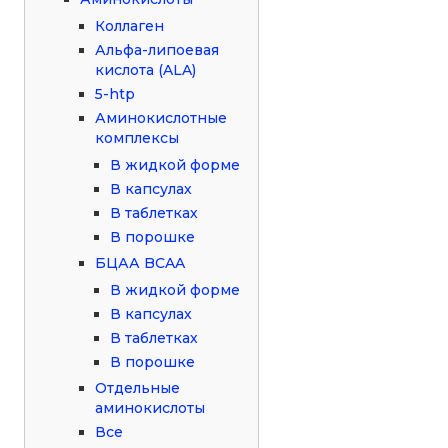
Коллаген
Альфа-липоевая
кислота (ALA)
5-htp
Аминокислотные
комплексы
В жидкой форме
В капсулах
В таблетках
В порошке
БЦАА BCAA
В жидкой форме
В капсулах
В таблетках
В порошке
Отдельные
аминокислоты
Все