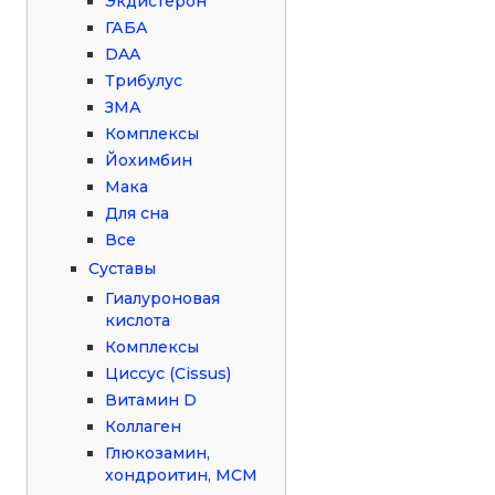
Экдистерон
ГАБА
DAA
Трибулус
ЗМА
Комплексы
Йохимбин
Мака
Для сна
Все
Суставы
Гиалуроновая
кислота
Комплексы
Циссус (Cissus)
Витамин D
Коллаген
Глюкозамин,
хондроитин, МСМ