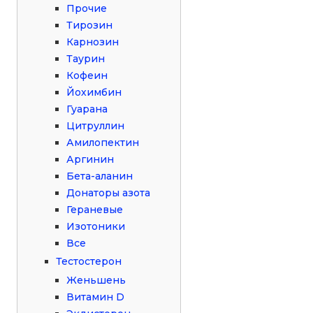
Прочие
Тирозин
Карнозин
Таурин
Кофеин
Йохимбин
Гуарана
Цитруллин
Амилопектин
Аргинин
Бета-аланин
Донаторы азота
Гераневые
Изотоники
Все
Тестостерон
Женьшень
Витамин D