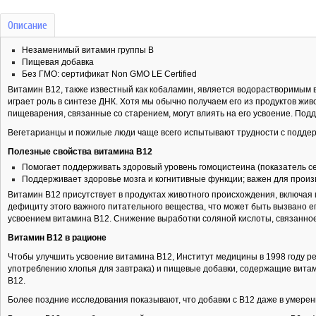
Описание
Незаменимый витамин группы B
Пищевая добавка
Без ГМО: сертификат Non GMO LE Certified
Витамин B12, также известный как кобаламин, является водорастворимым в
играет роль в синтезе ДНК. Хотя мы обычно получаем его из продуктов ж
пищеварения, связанные со старением, могут влиять на его усвоение. По
Вегетарианцы и пожилые люди чаще всего испытывают трудности с поддер
Полезные свойства витамина B12
Помогает поддерживать здоровый уровень гомоцистеина (показатель се
Поддерживает здоровье мозга и когнитивные функции; важен для произ
Витамин B12 присутствует в продуктах животного происхождения, включа
дефициту этого важного питательного вещества, что может быть вызвано 
усвоением витамина B12. Снижение выработки соляной кислоты, связанное 
Витамин B12 в рационе
Чтобы улучшить усвоение витамина B12, Институт медицины в 1998 году р
употреблению хлопья для завтрака) и пищевые добавки, содержащие вита
B12.
Более поздние исследования показывают, что добавки с B12 даже в умерен