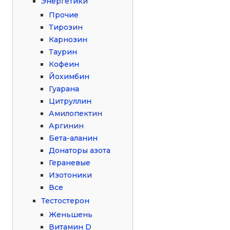
Энергетики
Прочие
Тирозин
Карнозин
Таурин
Кофеин
Йохимбин
Гуарана
Цитруллин
Амилопектин
Аргинин
Бета-аланин
Донаторы азота
Гераневые
Изотоники
Все
Тестостерон
Женьшень
Витамин D