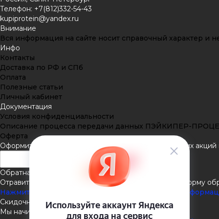
Телефон: +7(812)332-54-43
kupiprotein@yandex.ru
Внимание
Вся информация на сайте носит справочный характер и не
Инфо
Контакты
Доставка по РФ и СПб
Оплата
Полезные статьи
Личный кабинет
Документация
Условия конфиденциальности
Описание процесса передачи данных ПЭЙКИПЕР-ПРОЦ
Оферта
Оформить подписку
Подпишитесь на рассылку наших акций и
Обратная связь
Отравить нам сообщение или задать вопрос через форму об
Нажмите здесь для получения дополнительной информа
Скидочная система
Мы начисляем кэшбэк с покупок