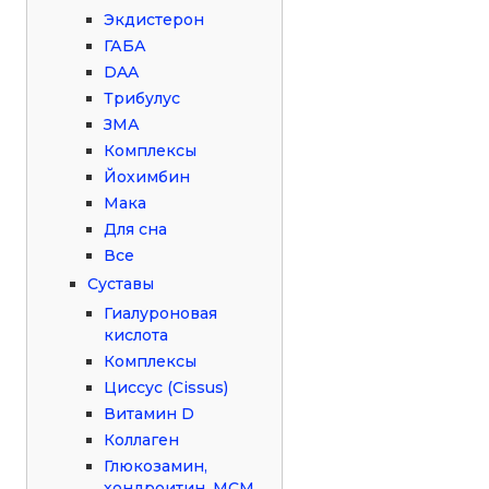
Экдистерон
ГАБА
DAA
Трибулус
ЗМА
Комплексы
Йохимбин
Мака
Для сна
Все
Суставы
Гиалуроновая
кислота
Комплексы
Циссус (Cissus)
Витамин D
Коллаген
Глюкозамин,
хондроитин, МСМ