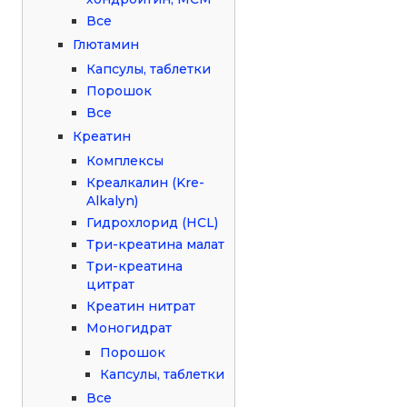
Все
Глютамин
Капсулы, таблетки
Порошок
Все
Креатин
Комплексы
Креалкалин (Kre-
Alkalyn)
Гидрохлорид (HCL)
Три-креатина малат
Три-креатина
цитрат
Креатин нитрат
Моногидрат
Порошок
Капсулы, таблетки
Все