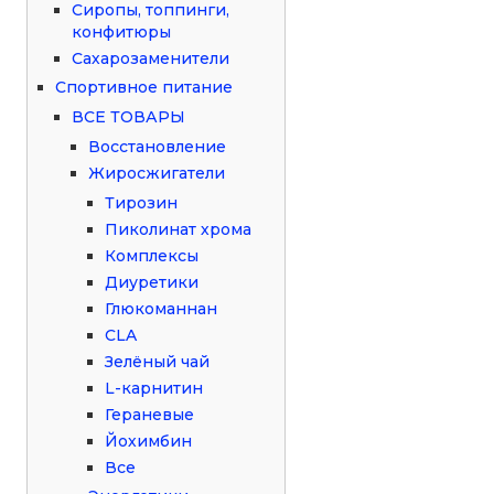
Сиропы, топпинги,
конфитюры
Сахарозаменители
Спортивное питание
ВСЕ ТОВАРЫ
Восстановление
Жиросжигатели
Тирозин
Пиколинат хрома
Комплексы
Диуретики
Глюкоманнан
CLA
Зелёный чай
L-карнитин
Гераневые
Йохимбин
Все