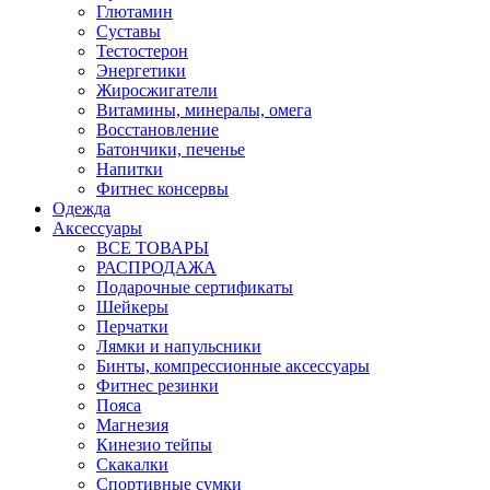
Глютамин
Суставы
Тестостерон
Энергетики
Жиросжигатели
Витамины, минералы, омега
Восстановление
Батончики, печенье
Напитки
Фитнес консервы
Одежда
Аксессуары
ВСЕ ТОВАРЫ
РАСПРОДАЖА
Подарочные сертификаты
Шейкеры
Перчатки
Лямки и напульсники
Бинты, компрессионные аксессуары
Фитнес резинки
Пояса
Магнезия
Кинезио тейпы
Скакалки
Спортивные сумки