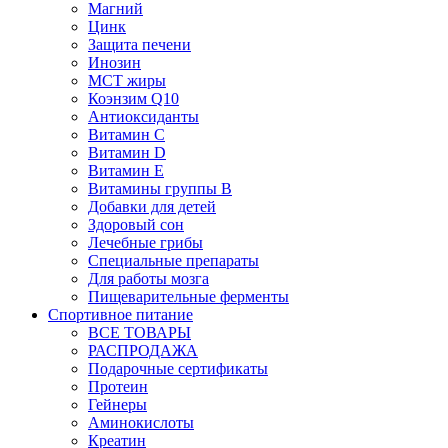
Магний
Цинк
Защита печени
Инозин
МСТ жиры
Коэнзим Q10
Антиоксиданты
Витамин С
Витамин D
Витамин Е
Витамины группы B
Добавки для детей
Здоровый сон
Лечебные грибы
Специальные препараты
Для работы мозга
Пищеварительные ферменты
Спортивное питание
ВСЕ ТОВАРЫ
РАСПРОДАЖА
Подарочные сертификаты
Протеин
Гейнеры
Аминокислоты
Креатин