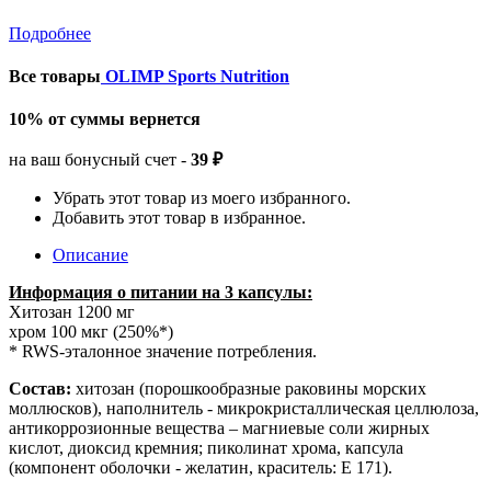
Подробнее
Все товары
OLIMP Sports Nutrition
10% от суммы вернется
на ваш бонусный счет -
39 ₽
Убрать этот товар из моего избранного.
Добавить этот товар в избранное.
Описание
Информация о питании на 3 капсулы:
Хитозан 1200 мг
хром 100 мкг (250%*)
* RWS-эталонное значение потребления.
Состав:
хитозан (порошкообразные раковины морских
моллюсков), наполнитель - микрокристаллическая целлюлоза,
антикоррозионные вещества – магниевые соли жирных
кислот, диоксид кремния; пиколинат хрома, капсула
(компонент оболочки - желатин, краситель: Е 171).