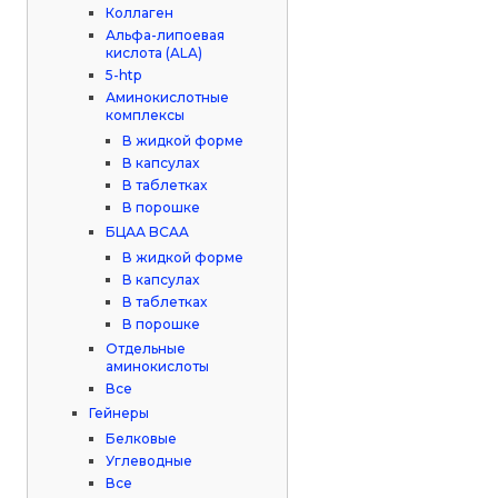
Коллаген
Альфа-липоевая
кислота (ALA)
5-htp
Аминокислотные
комплексы
В жидкой форме
В капсулах
В таблетках
В порошке
БЦАА BCAA
В жидкой форме
В капсулах
В таблетках
В порошке
Отдельные
аминокислоты
Все
Гейнеры
Белковые
Углеводные
Все