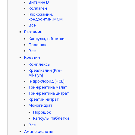
Витамин D
Коллаген
Глюкозамин,
хондроитин, МСМ
Все
Глютамин
Капсулы, таблетки
Порошок
Все
Креатин
Комплексы
Креалкалин (Kre-
Alkalyn)
Гидрохлорид (HCL)
Три-креатина малат
Три-креатина цитрат
Креатин нитрат
Моногидрат
Порошок
Капсулы, таблетки
Все
Аминокислоты