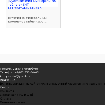
MULTIVITAMIN MINERAL...
Витаминно-минеральный
комплекс в таблетках от...
Россия, Санкт-Петербург
Телефон: +7(812)332-54-43
kupiprotein@yandex.ru
Внимание
Вся информация на сайте носит справочный характер и не является 
Инфо
Контакты
Доставка по РФ и СПб
Оплата
Полезные статьи