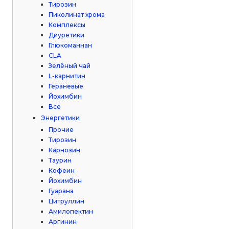
Тирозин
Пиколинат хрома
Комплексы
Диуретики
Глюкоманнан
CLA
Зелёный чай
L-карнитин
Гераневые
Йохимбин
Все
Энергетики
Прочие
Тирозин
Карнозин
Таурин
Кофеин
Йохимбин
Гуарана
Цитруллин
Амилопектин
Аргинин