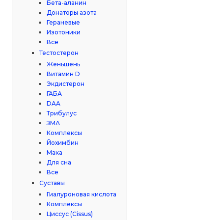
Бета-аланин
Донаторы азота
Гераневые
Изотоники
Все
Тестостерон
Женьшень
Витамин D
Экдистерон
ГАБА
DAA
Трибулус
ЗМА
Комплексы
Йохимбин
Мака
Для сна
Все
Суставы
Гиалуроновая кислота
Комплексы
Циссус (Cissus)