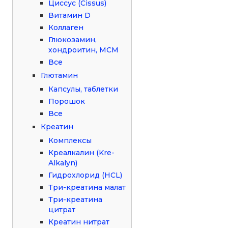
Циссус (Cissus)
Витамин D
Коллаген
Глюкозамин,
хондроитин, МСМ
Все
Глютамин
Капсулы, таблетки
Порошок
Все
Креатин
Комплексы
Креалкалин (Kre-
Alkalyn)
Гидрохлорид (HCL)
Три-креатина малат
Три-креатина
цитрат
Креатин нитрат