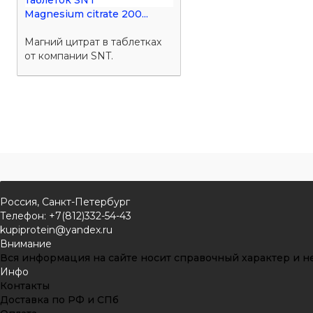
Magnesium citrate 200...
Магний цитрат в таблетках
от компании SNT.
Россия, Санкт-Петербург
Телефон: +7(812)332-54-43
kupiprotein@yandex.ru
Внимание
Вся информация на сайте носит справочный характер и не
Инфо
Контакты
Доставка по РФ и СПб