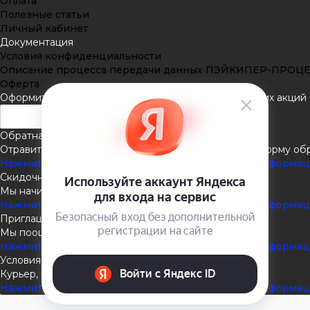
Оплата
Полезные статьи
Личный кабинет
Документация
Условия конфиденциальности
Описание процесса передачи данных ПЭЙКИПЕР-ПРОЦ
Оферта
Оформить подписку
Подпишитесь на рассылку наших акций и
Обратная связь
Отравить нам сообщение или задать вопрос через форму об
Нажмите здесь для получения дополнительной информа
Скидочная система
Мы начисляем кэшбэк с покупок
Нажмите здесь для получения дополнительной информа
Приглашаем к партнёрству
Мы поощеряем наших партнёров
Нажмите здесь для получения дополнительной информа
Условия доставки
Курьер, пункты выдачи, Почта России
Нажмите здесь для получения дополнительной информа