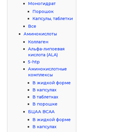
Моногидрат
Порошок
Капсулы, таблетки
Все
Аминокислоты
Коллаген
Альфа-липоевая
кислота (ALA)
5-htp
Аминокислотные
комплексы
В жидкой форме
В капсулах
В таблетках
В порошке
БЦАА BCAA
В жидкой форме
В капсулах