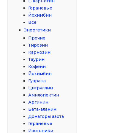
L-карнитин
Гераневые
Йохимбин
Все
Энергетики
Прочие
Тирозин
Карнозин
Таурин
Кофеин
Йохимбин
Гуарана
Цитруллин
Амилопектин
Аргинин
Бета-аланин
Донаторы азота
Гераневые
Изотоники