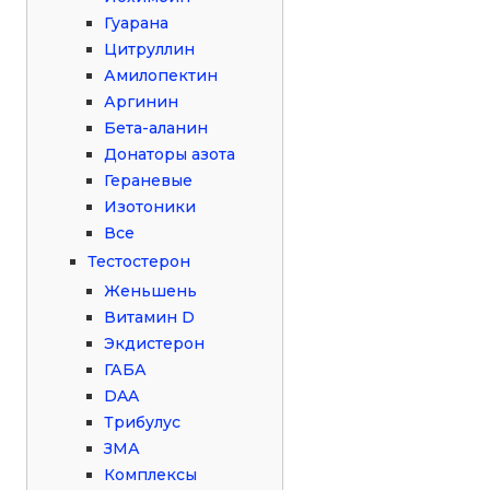
Гуарана
Цитруллин
Амилопектин
Аргинин
Бета-аланин
Донаторы азота
Гераневые
Изотоники
Все
Тестостерон
Женьшень
Витамин D
Экдистерон
ГАБА
DAA
Трибулус
ЗМА
Комплексы