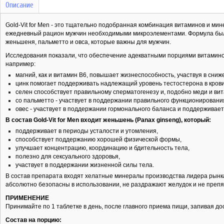
Описание
Gold-Vit for Men - это тщательно подобранная комбинация витаминов и м
ежедневный рацион мужчин необходимыми микроэлементами. Формула был
женьшеня, пальметто и овса, которые важны для мужчин.
Исследования показали, что обеспечение адекватными порциями витамино
например:
магний, как и витамин B6, повышает жизнеспособность, участвуя в сни
цинк помогает поддерживать надлежащий уровень тестостерона в кров
селен способствует правильному сперматогенезу и, подобно меди и в
со пальметто - участвует в поддержании правильного функционирован
овес - участвует в поддержании гормонального баланса и поддерживает
В состав Gold-Vit for Men входит женьшень (Panax ginseng), который:
поддерживает в периоды усталости и утомления,
способствует поддержанию хорошей физической формы,
улучшает концентрацию, координацию и бдительность тела,
полезно для сексуального здоровья,
участвует в поддержании жизненной силы тела.
В состав препарата входят хелатные минералы производства лидера рынка
абсолютно безопасны в использовании, не раздражают желудок и не препя
ПРИМЕНЕНИЕ
Принимайте по 1 таблетке в день, после главного приема пищи, запивая д
Состав на порцию: