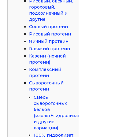
Рисовый, овсяный,
гороховый,
подсолнечный и
другие
Соевый протеин
Рисовый протеин
Яичный протеин
Говяжий протеин
Казеин (ночной
протеин)
Комплексный
протеин
Сывороточный
протеин
Смесь
сывороточных
белков
(изолят+гидролизат
и другие
вариации)
100% гидролизат