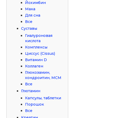
Йохимбин
Мака
Для сна
Все
Суставы
Гиалуроновая
кислота
Комплексы
Циссус (Cissus)
Витамин D
Коллаген
Глюкозамин,
хондроитин, МСМ
Все
Глютамин
Капсулы, таблетки
Порошок
Все
Креатин