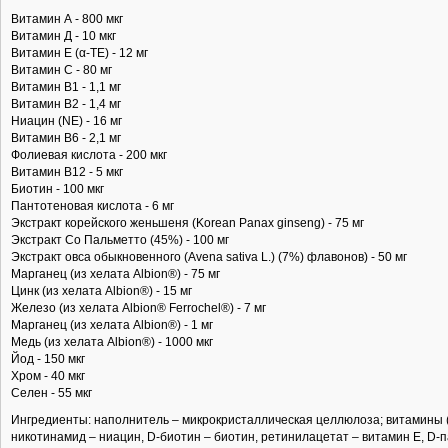
Витамин А - 800 мкг
Витамин Д - 10 мкг
Витамин E (α-TE) - 12 мг
Витамин С - 80 мг
Витамин B1 - 1,1 мг
Витамин В2 - 1,4 мг
Ниацин (NE) - 16 мг
Витамин B6 - 2,1 мг
Фолиевая кислота - 200 мкг
Витамин B12 - 5 мкг
Биотин - 100 мкг
Пантотеновая кислота - 6 мг
Экстракт корейского женьшеня (Korean Panax ginseng) - 75 мг
Экстракт Со Пальметто (45%) - 100 мг
Экстракт овса обыкновенного (Avena sativa L.) (7%) флавонов) - 50 мг
Марганец (из хелата Albion®) - 75 мг
Цинк (из хелата Albion®) - 15 мг
Железо (из хелата Albion® Ferrochel®) - 7 мг
Марганец (из хелата Albion®) - 1 мг
Медь (из хелата Albion®) - 1000 мкг
Йод - 150 мкг
Хром - 40 мкг
Селен - 55 мкг
Ингредиенты: наполнитель – микрокристаллическая целлюлоза; витамины (
никотинамид – ниацин, D-биотин – биотин, ретинилацетат – витамин E, D-