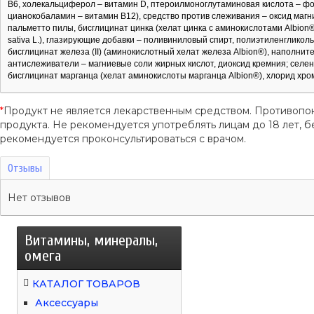
B6, холекальциферол – витамин D, птероилмоноглутаминовая кислота – фо
цианокобаламин – витамин B12), средство против слеживания – оксид магни
пальметто пилы, бисглицинат цинка (хелат цинка с аминокислотами Albion®)
sativa L.), глазирующие добавки – поливиниловый спирт, полиэтиленгликол
бисглицинат железа (II) (аминокислотный хелат железа Albion®), наполни
антислеживатели – магниевые соли жирных кислот, диоксид кремния; селена
бисглицинат марганца (хелат аминокислоты марганца Albion®), хлорид хрома
*
Продукт не является лекарственным средством. Противопо
продукта. Не рекомендуется употреблять лицам до 18 лет
рекомендуется проконсультироваться с врачом.
Отзывы
Нет отзывов
Витамины, минералы,
омега
КАТАЛОГ ТОВАРОВ
Аксессуары