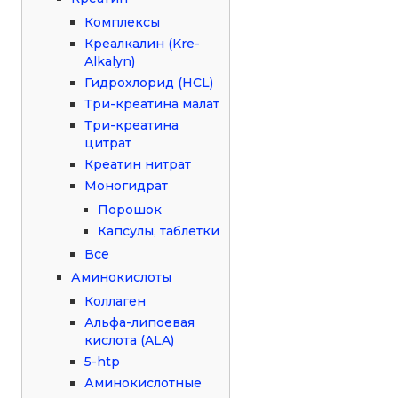
Комплексы
Креалкалин (Kre-
Alkalyn)
Гидрохлорид (HCL)
Три-креатина малат
Три-креатина
цитрат
Креатин нитрат
Моногидрат
Порошок
Капсулы, таблетки
Все
Аминокислоты
Коллаген
Альфа-липоевая
кислота (ALA)
5-htp
Аминокислотные