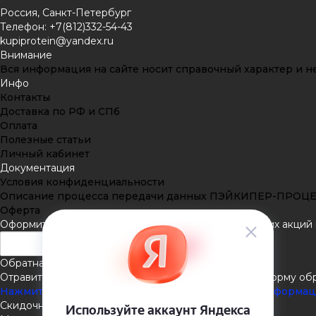
Россия, Санкт-Петербург
Телефон: +7(812)332-54-43
kupiprotein@yandex.ru
Внимание
Вся информация на сайте носит справочный характер и не
Инфо
Контакты
Доставка по РФ и СПб
Оплата
Полезные статьи
Личный кабинет
Документация
Условия конфиденциальности
Описание процесса передачи данных ПЭЙКИПЕР-ПРОЦ
Оферта
Оформить подписку
Подпишитесь на рассылку наших акций и
Обратная связь
Отравить нам сообщение или задать вопрос через форму об
Нажмите здесь для получения дополнительной информа
Скидочная система