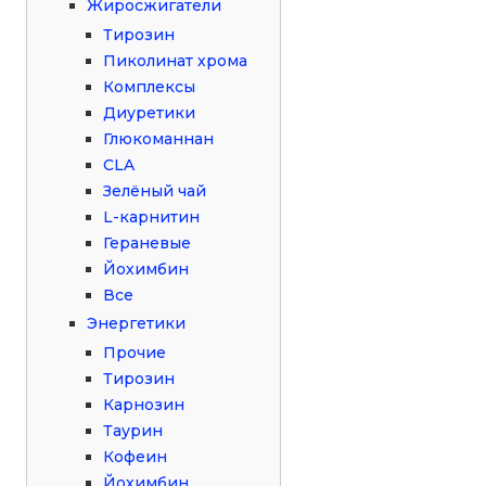
Жиросжигатели
Тирозин
Пиколинат хрома
Комплексы
Диуретики
Глюкоманнан
CLA
Зелёный чай
L-карнитин
Гераневые
Йохимбин
Все
Энергетики
Прочие
Тирозин
Карнозин
Таурин
Кофеин
Йохимбин