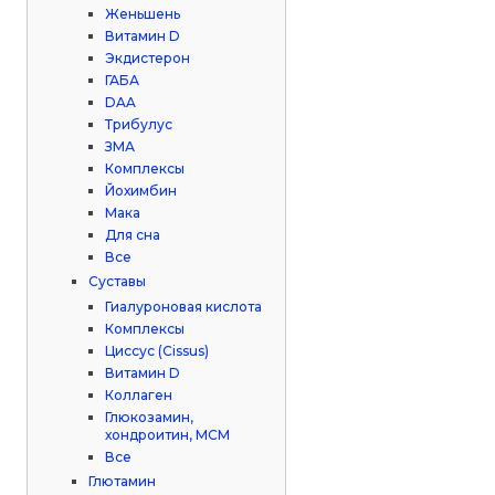
Женьшень
Витамин D
Экдистерон
ГАБА
DAA
Трибулус
ЗМА
Комплексы
Йохимбин
Мака
Для сна
Все
Суставы
Гиалуроновая кислота
Комплексы
Циссус (Cissus)
Витамин D
Коллаген
Глюкозамин,
хондроитин, МСМ
Все
Глютамин