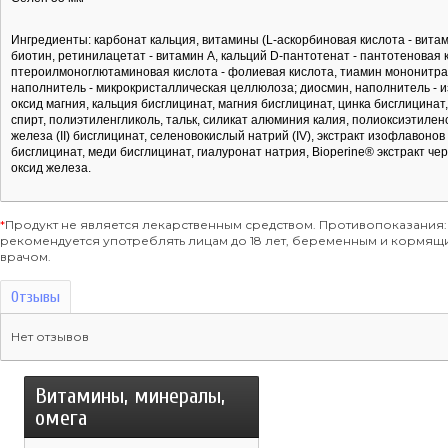
Ингредиенты: карбонат кальция, витамины (L-аскорбиновая кислота - витам
биотин, ретинилацетат - витамин А, кальций D-пантотенат - пантотеновая 
птероилмоноглютаминовая кислота - фолиевая кислота, тиамин мононитрат 
наполнитель - микрокристаллическая целлюлоза; диосмин, наполнитель - 
оксид магния, кальция бисглицинат, магния бисглицинат, цинка бисглицинат,
спирт, полиэтиленгликоль, тальк, силикат алюминия калия, полиоксиэтиле
железа (II) бисглицинат, селеновокислый натрий (IV), экстракт изофлавон
бисглицинат, меди бисглицинат, гиалуронат натрия, Bioperine® экстракт черн
оксид железа.
*
Продукт не является лекарственным средством. Противопоказания:
рекомендуется употреблять лицам до 18 лет, беременным и кормя
врачом.
Отзывы
Нет отзывов
Витамины, минералы,
омега