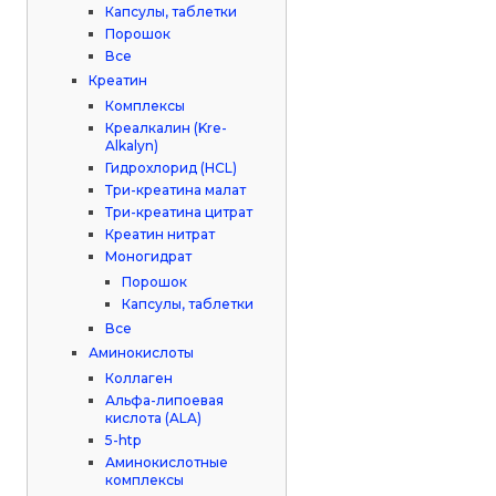
Капсулы, таблетки
Порошок
Все
Креатин
Комплексы
Креалкалин (Kre-
Alkalyn)
Гидрохлорид (HCL)
Три-креатина малат
Три-креатина цитрат
Креатин нитрат
Моногидрат
Порошок
Капсулы, таблетки
Все
Аминокислоты
Коллаген
Альфа-липоевая
кислота (ALA)
5-htp
Аминокислотные
комплексы