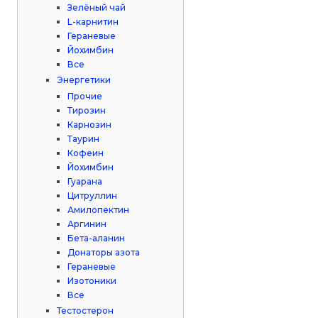
Зелёный чай
L-карнитин
Гераневые
Йохимбин
Все
Энергетики
Прочие
Тирозин
Карнозин
Таурин
Кофеин
Йохимбин
Гуарана
Цитруллин
Амилопектин
Аргинин
Бета-аланин
Донаторы азота
Гераневые
Изотоники
Все
Тестостерон