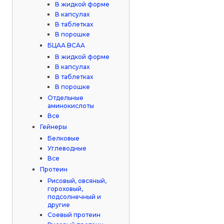
В жидкой форме
В капсулах
В таблетках
В порошке
БЦАА BCAA
В жидкой форме
В капсулах
В таблетках
В порошке
Отдельные
аминокислоты
Все
Гейнеры
Белковые
Углеводные
Все
Протеин
Рисовый, овсяный,
гороховый,
подсолнечный и
другие
Соевый протеин