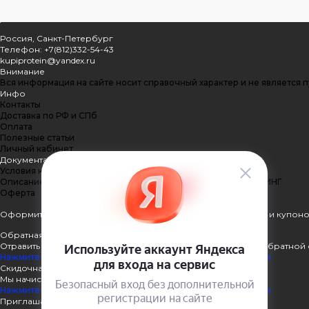
Россия, Санкт-Петербург
Телефон: +7(812)332-54-43
kupiprotein@yandex.ru
Внимание
Вся информация на сайте носит справочный характер и не является 
Инфо
Контакты
Доставка по РФ и СПб
Оплата
Полезные статьи
Личный кабинет
Документация
Условия конфиденциальности
Описание процесса передачи данных ПЭЙКИПЕР-ПРОЦЕССИНГ
Оферта
Оформить подписку
Подпишитесь на рассылку наших акций и купоно
Обратная связь
Отравить нам сообщение или задать вопрос через форму обратной 
Нажмите здесь для получения дополнительной информации
Скидочная система
Мы начисляем кэшбэк с покупок
Нажмите здесь для получения дополнительной информации
Приглашаем к партнёрству