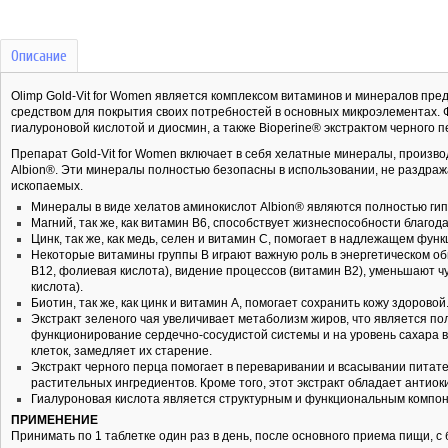
Описание
Olimp Gold-Vit for Women является комплексом витаминов и минералов пре
средством для покрытия своих потребностей в основных микроэлементах. 
гиалуроновой кислотой и диосмин, а также Bioperine® экстрактом черного п
Препарат Gold-Vit for Women включает в себя хелатные минералы, произв
Albion®. Эти минералы полностью безопасны в использовании, не раздраж
ископаемых.
Минералы в виде хелатов аминокислот Albion® являются полностью ги
Магний, так же, как витамин B6, способствует жизнеспособности благод
Цинк, так же, как медь, селен и витамин С, помогает в надлежащем фу
Некоторые витамины группы В играют важную роль в энергетическом об
B12, фолиевая кислота), видение процессов (витамин В2), уменьшают ч
кислота).
Биотин, так же, как цинк и витамин А, помогает сохранить кожу здоровой
Экстракт зеленого чая увеличивает метаболизм жиров, что является п
функционирование сердечно-сосудистой системы и на уровень сахара в
клеток, замедляет их старение.
Экстракт черного перца помогает в переваривании и всасывании питат
растительных ингредиентов. Кроме того, этот экстракт обладает анти
Гиалуроновая кислота является структурным и функциональным компо
ПРИМЕНЕНИЕ
Принимать по 1 таблетке один раз в день, после основного приема пищи, с