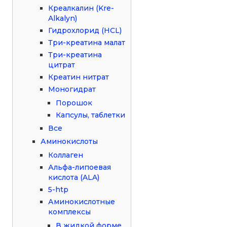
Креалкалин (Kre-
Alkalyn)
Гидрохлорид (HCL)
Три-креатина малат
Три-креатина
цитрат
Креатин нитрат
Моногидрат
Порошок
Капсулы, таблетки
Все
Аминокислоты
Коллаген
Альфа-липоевая
кислота (ALA)
5-htp
Аминокислотные
комплексы
В жидкой форме