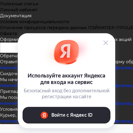
Полезные статьи
Личный кабинет
Документация
Условия конфиденциальности
Описание процесса передачи данных ПЭЙКИПЕР-ПРОЦ
Оферта
Оформить подписку
Подпишитесь на рассылку наших акций и
Обратная связь
Отравить нам сообщение или задать вопрос через форму об
Нажмите здесь для получения дополнительной информа
Скидочная система
Мы начисляем кэшбэк с покупок
Нажмите здесь для получения дополнительной информа
Приглашаем к партнёрству
Мы поощеряем наших партнёров
Нажмите здесь для получения дополнительной информа
Условия доставки
Курьер, пункты выдачи, Почта России
Нажмите здесь для получения дополнительной информа