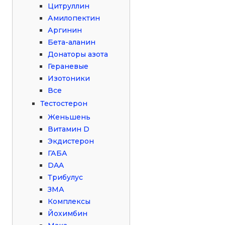
Цитруллин
Амилопектин
Аргинин
Бета-аланин
Донаторы азота
Гераневые
Изотоники
Все
Тестостерон
Женьшень
Витамин D
Экдистерон
ГАБА
DAA
Трибулус
ЗМА
Комплексы
Йохимбин