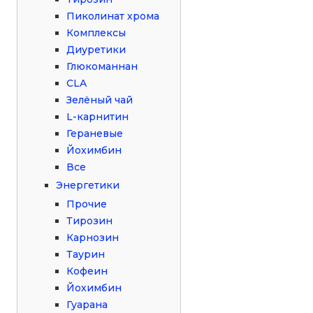
Пиколинат хрома
Комплексы
Диуретики
Глюкоманнан
CLA
Зелёный чай
L-карнитин
Гераневые
Йохимбин
Все
Энергетики
Прочие
Тирозин
Карнозин
Таурин
Кофеин
Йохимбин
Гуарана