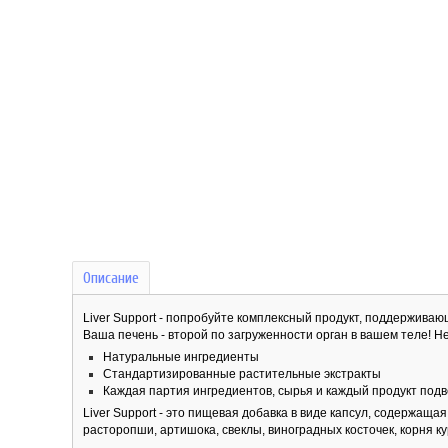
Описание
Liver Support - попробуйте комплексный продукт, поддержива
Ваша печень - второй по загруженности орган в вашем теле! Н
Натуральные ингредиенты
Стандартизированные растительные экстракты
Каждая партия ингредиентов, сырья и каждый продукт по
Liver Support - это пищевая добавка в виде капсул, содержащ
расторопши, артишока, свеклы, виноградных косточек, корня к