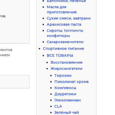
Батончики, печенье
Масла для
приготовления
тов.
Сухие смеси, завтраки
Арахисовая паста
Сиропы, топпинги,
конфитюры
Сахарозаменители
Спортивное питание
иентов
ением
ВСЕ ТОВАРЫ
Восстановление
Жиросжигатели
Тирозин
Пиколинат хрома
Комплексы
Диуретики
Глюкоманнан
CLA
Зелёный чай