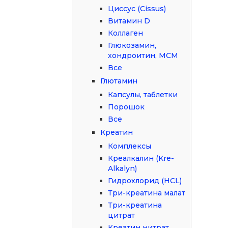
Циссус (Cissus)
Витамин D
Коллаген
Глюкозамин,
хондроитин, МСМ
Все
Глютамин
Капсулы, таблетки
Порошок
Все
Креатин
Комплексы
Креалкалин (Kre-
Alkalyn)
Гидрохлорид (HCL)
Три-креатина малат
Три-креатина
цитрат
Креатин нитрат