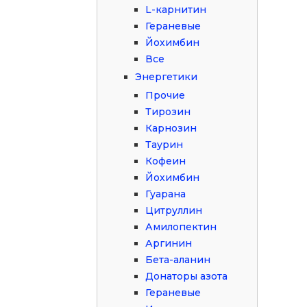
L-карнитин
Гераневые
Йохимбин
Все
Энергетики
Прочие
Тирозин
Карнозин
Таурин
Кофеин
Йохимбин
Гуарана
Цитруллин
Амилопектин
Аргинин
Бета-аланин
Донаторы азота
Гераневые