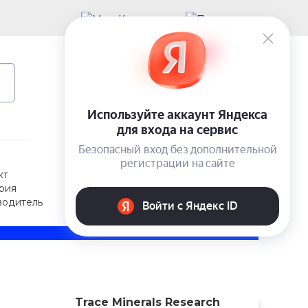
Учетная запись
Вход
0 ₽
кт
рия
водитель
Trace Minerals Research