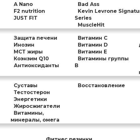
A Nano
Bad Ass
F2 nutrition
Kevin Levrone Signatu
JUST FIT
Series
MuscleHit
Защита печени
Витамин С
Инозин
Витамин D
МСТ жиры
Витамин Е
Коэнзим Q10
Витамины группы
Антиоксиданты
B
Суставы
Восстановление
Тестостерон
Энергетики
Жиросжигатели
Витамины,
минералы, омега
Фитнес резинки