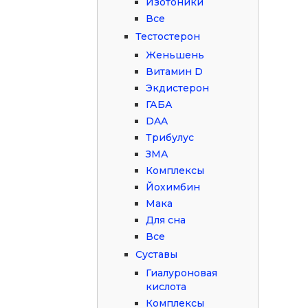
Изотоники
Все
Тестостерон
Женьшень
Витамин D
Экдистерон
ГАБА
DAA
Трибулус
ЗМА
Комплексы
Йохимбин
Мака
Для сна
Все
Суставы
Гиалуроновая
кислота
Комплексы