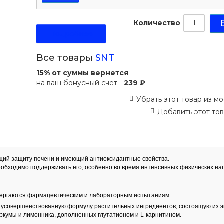
Количество
Подробнее
Все товары
SNT
15% от суммы вернется
на ваш бонусный счет -
239 ₽
Убрать этот товар из мо
Добавить этот тов
ющий защиту печени и имеющий антиоксидантные свойства.
еобходимо поддерживать его, особенно во время интенсивных физических наг
двергаются фармацевтическим и лабораторным испытаниям.
ая усовершенствованную формулу растительных ингредиентов, состоящую из э
уркумы и лимонника, дополненных глутатионом и L-карнитином.