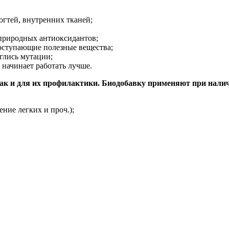
гтей, внутренних тканей;
природных антиоксидантов;
оступающие полезные вещества;
глись мутации;
начинает работать лучше.
так и для их профилактики. Биодобавку применяют при нали
ние легких и проч.);