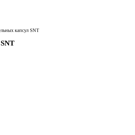
тельных капсул SNT
л SNT