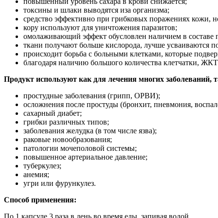
повышенный уровень сахара в крови снижается;
токсины и шлаки выводятся изa организма;
средство эффективно при грибковых поражениях кожи, но
кору используют для уничтожения паразитов;
омолаживающий эффект обусловлен наличием в составе 
ткани получают больше кислорода, лучше усваиваются п
происходит борьба с больными клетками, которые подвер
благодаря наличию большого количества клетчатки, ЖКТ 
Продукт используют как для лечения многих заболеваний, 
простудные заболевания (грипп, ОРВИ);
осложнения после простуды (бронхит, пневмония, воспале
сахарный диабет;
грибки различных типов;
заболевания желудка (в том числе язва);
раковые новообразования;
патологии мочеполовой системы;
повышенное артериальное давление;
туберкулез;
анемия;
угри или фурункулез.
Способ применения:
По 1 капсуле 3 раза в день во время еды, запивая водой.