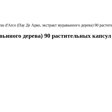
Pau d'Arco (Пау Де Арко, экстракт муравьиного дерева) 90 расти
авьиного дерева) 90 растительных капсу