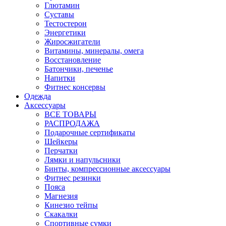
Глютамин
Суставы
Тестостерон
Энергетики
Жиросжигатели
Витамины, минералы, омега
Восстановление
Батончики, печенье
Напитки
Фитнес консервы
Одежда
Аксессуары
ВСЕ ТОВАРЫ
РАСПРОДАЖА
Подарочные сертификаты
Шейкеры
Перчатки
Лямки и напульсники
Бинты, компрессионные аксессуары
Фитнес резинки
Пояса
Магнезия
Кинезио тейпы
Скакалки
Спортивные сумки