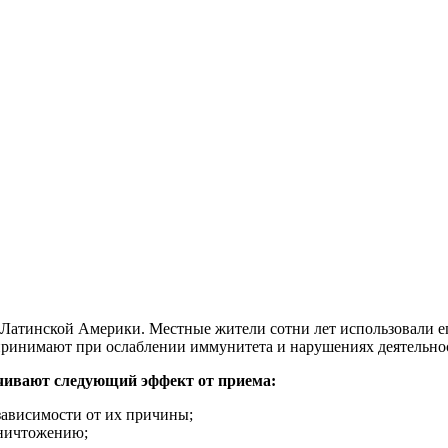
х Латинской Америки. Местные жители сотни лет использовали ег
 принимают при ослаблении иммунитета и нарушениях деятельно
чивают следующий эффект от приема:
зависимости от их причины;
уничтожению;