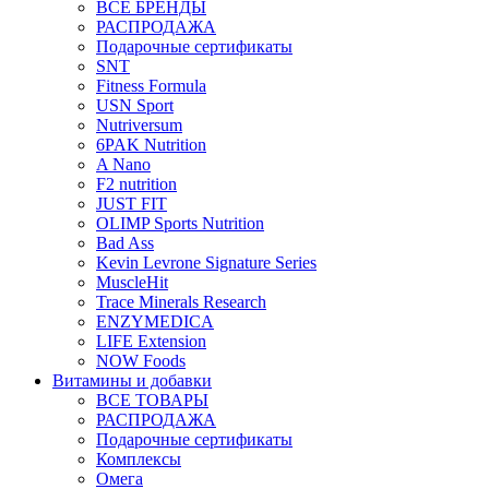
ВСЕ БРЕНДЫ
РАСПРОДАЖА
Подарочные сертификаты
SNT
Fitness Formula
USN Sport
Nutriversum
6PAK Nutrition
A Nano
F2 nutrition
JUST FIT
OLIMP Sports Nutrition
Bad Ass
Kevin Levrone Signature Series
MuscleHit
Trace Minerals Research
ENZYMEDICA
LIFE Extension
NOW Foods
Витамины и добавки
ВСЕ ТОВАРЫ
РАСПРОДАЖА
Подарочные сертификаты
Комплексы
Омега