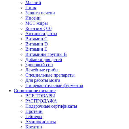
Магний
Цинк
Защита печени
Инозин
МСТ жиры
Коэнзим Q10
Антиоксиданты
Витамин С
Витамин D
Витамин Е
Витамины группы B
Добавки для детей
Здоровый сон
Лечебные грибы
Специальные препараты
Для работы мозга
Пищеварительные ферменты
Спортивное питание
ВСЕ ТОВАРЫ
РАСПРОДАЖА
Подарочные сертификаты
Протеин
Гейнеры
Аминокислоты
Креатин