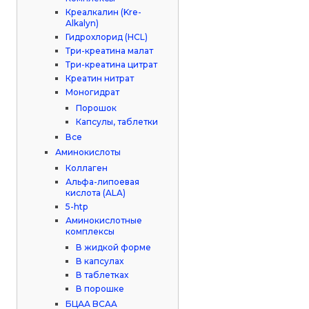
Креалкалин (Kre-
Alkalyn)
Гидрохлорид (HCL)
Три-креатина малат
Три-креатина цитрат
Креатин нитрат
Моногидрат
Порошок
Капсулы, таблетки
Все
Аминокислоты
Коллаген
Альфа-липоевая
кислота (ALA)
5-htp
Аминокислотные
комплексы
В жидкой форме
В капсулах
В таблетках
В порошке
БЦАА BCAA