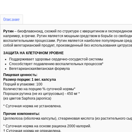
Описание
Рутин
– биофлавоноид, схожий по структуре с кверцитином и гиспередином,
например, в гречке. Рутин является мощным средством в борьбе со свобод
воспалительными процессами. Рутин является наиболее популярным сред
собой вегетарианский продукт, произведенный без использования цитрусо
ЗАЩИТА НА КЛЕТОЧНОМ УРОВНЕ
Поддерживает здоровье сердечно-сосудистой системы
Способствует подавлению воспалительных процессов*
Вегетарианская/веганская формула
Пищевая ценность:
Размер порции: 1 вег. капсула
Порций в упаковке: 100
Количество на порцию % суточной нормы*
Порошок рутина (не из цитрусовых) - 450 мг *
(из цветов Saphora japonica)
* Суточная норма не установлена.
Прочие компоненты:
Целлюлоза (оболочка капсулы), стеариновая кислота (из растительного сыр
* Суточная норма на основе рациона 2000 калорий.
† Суточная норма не определена.