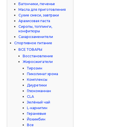
Батончики, печенье
Масла для приготовления
Сухие смеси, завтраки
Арахисовая паста
Сиропы, топпинги,
конфитюры
Сахарозаменители
Спортивное питание
ВСЕ ТОВАРЫ
Восстановление
Жиросжигатели
Тирозин
Пиколинат хрома
Комплексы
Диуретики
Глюкоманнан
CLA
Зелёный чай
L-карнитин
Гераневые
Йохимбин
Все