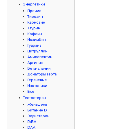
Энергетики
Прочие
Тирозин
Карнозин
Таурин
Кофеин
Йохимбин
Гуарана
Цитруллин
Амилопектин
Аргинин
Бета-аланин
Донаторы азота
Гераневые
Изотоники
Все
Тестостерон
Женьшень
Витамин D
Экдистерон
ГАБА
DAA