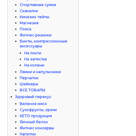
Спортивные сумки
Скакалки
Кинезио тейпы
Магнезия
Пояса
Фитнес резинки
Бинты, компрессионные
аксессуары
На локти
На запястья
На колени
Лямки и напульсники
Перчатки
Шейкеры
ВСЕ ТОВАРЫ
Здоровый перекус
Вяленое мясо
Сухофрукты, орехи
КЕТО продукция
Яичный белок
Фитнес консервы
Напитки