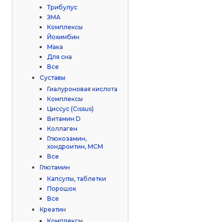
Трибулус
ЗМА
Комплексы
Йохимбин
Мака
Для сна
Все
Суставы
Гиалуроновая кислота
Комплексы
Циссус (Cissus)
Витамин D
Коллаген
Глюкозамин,
хондроитин, МСМ
Все
Глютамин
Капсулы, таблетки
Порошок
Все
Креатин
Комплексы