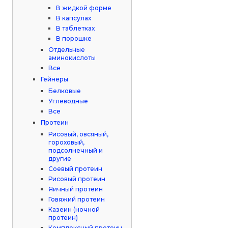
В жидкой форме
В капсулах
В таблетках
В порошке
Отдельные
аминокислоты
Все
Гейнеры
Белковые
Углеводные
Все
Протеин
Рисовый, овсяный,
гороховый,
подсолнечный и
другие
Соевый протеин
Рисовый протеин
Яичный протеин
Говяжий протеин
Казеин (ночной
протеин)
Комплексный протеин