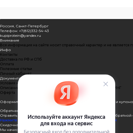
Россия, Санкт-Петербург
Телефон: +7(812)332-54-43
kupiprotein@yandex.ru
Внимание
Вся информация на сайте носит справочный характер и не является 
Инфо
Контакты
Доставка по РФ и СПб
Оплата
Полезные статьи
Личный кабинет
Документация
Условия конфиденциальности
Описание процесса передачи данных ПЭЙКИПЕР-ПРОЦЕССИНГ
Оферта
Оформить подписку
Подпишитесь на рассылку наших акций и купоно
Обратная связь
Отравить нам сообщение или задать вопрос через форму обратной 
Нажмите здесь для получения дополнительной информации
Скидочная система
Мы начисляем кэшбэк с покупок