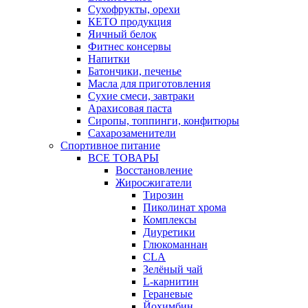
Сухофрукты, орехи
КЕТО продукция
Яичный белок
Фитнес консервы
Напитки
Батончики, печенье
Масла для приготовления
Сухие смеси, завтраки
Арахисовая паста
Сиропы, топпинги, конфитюры
Сахарозаменители
Спортивное питание
ВСЕ ТОВАРЫ
Восстановление
Жиросжигатели
Тирозин
Пиколинат хрома
Комплексы
Диуретики
Глюкоманнан
CLA
Зелёный чай
L-карнитин
Гераневые
Йохимбин