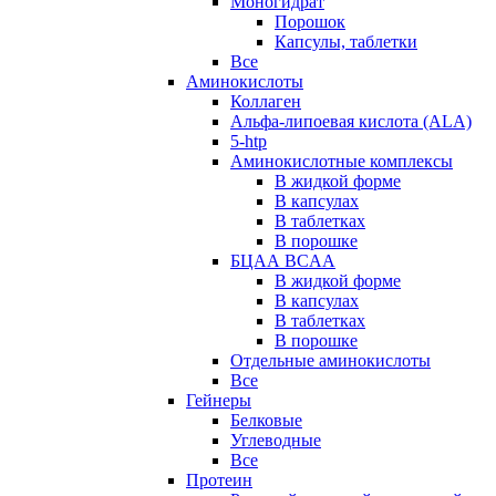
Моногидрат
Порошок
Капсулы, таблетки
Все
Аминокислоты
Коллаген
Альфа-липоевая кислота (ALA)
5-htp
Аминокислотные комплексы
В жидкой форме
В капсулах
В таблетках
В порошке
БЦАА BCAA
В жидкой форме
В капсулах
В таблетках
В порошке
Отдельные аминокислоты
Все
Гейнеры
Белковые
Углеводные
Все
Протеин