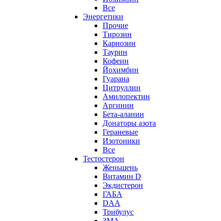
Все
Энергетики
Прочие
Тирозин
Карнозин
Таурин
Кофеин
Йохимбин
Гуарана
Цитруллин
Амилопектин
Аргинин
Бета-аланин
Донаторы азота
Гераневые
Изотоники
Все
Тестостерон
Женьшень
Витамин D
Экдистерон
ГАБА
DAA
Трибулус
ЗМА