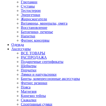
Глютамин
Суставы
Тестостерон
Энергетики
Жиросжигатели
Витамины, минералы, омега
Восстановление
Батончики, печенье
Напитки
Фитнес консервы
Одежда
Аксессуары
ВСЕ ТОВАРЫ
РАСПРОДАЖА
Подарочные сертификаты
Шейкеры
Перчатки
Лямки и напульсники
Бинты, компрессионные аксессуары
Фитнес резинки
Пояса
Магнезия
Кинезио тейпы
Скакалки
Спортивные сумки