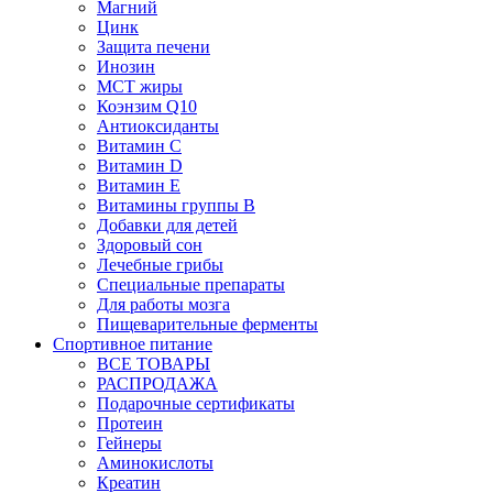
Магний
Цинк
Защита печени
Инозин
МСТ жиры
Коэнзим Q10
Антиоксиданты
Витамин С
Витамин D
Витамин Е
Витамины группы B
Добавки для детей
Здоровый сон
Лечебные грибы
Специальные препараты
Для работы мозга
Пищеварительные ферменты
Спортивное питание
ВСЕ ТОВАРЫ
РАСПРОДАЖА
Подарочные сертификаты
Протеин
Гейнеры
Аминокислоты
Креатин