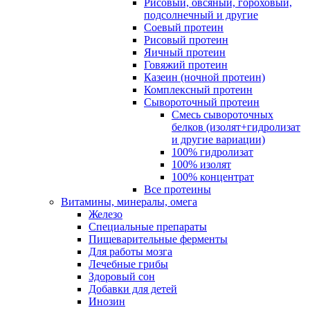
Рисовый, овсяный, гороховый,
подсолнечный и другие
Соевый протеин
Рисовый протеин
Яичный протеин
Говяжий протеин
Казеин (ночной протеин)
Комплексный протеин
Сывороточный протеин
Смесь сывороточных
белков (изолят+гидролизат
и другие вариации)
100% гидролизат
100% изолят
100% концентрат
Все протеины
Витамины, минералы, омега
Железо
Специальные препараты
Пищеварительные ферменты
Для работы мозга
Лечебные грибы
Здоровый сон
Добавки для детей
Инозин