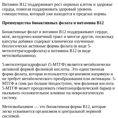
Витамин B12 поддерживает рост нервных клеток и здоровье
сердца, помогая поддерживать здоровый уровень
гомоцистеина, который уже находится в пределах нормы.
Преимущества биоактивных фолата и витамина B12
Биоактивные фолат и витамин B12 поддерживают сердце,
мозг, желудочно-кишечный тракт и многое другое, поскольку
капсулы добавки содержат клинически изученные
биологически активные формы фолата (в виде 5-
метилтетрагидрофолата) и витамина B12 (в виде
метилкобаламина).
5-метилтетрагидрофолат (5-МТГФ) является метаболически
активной формой фолиевой кислоты. Это единственная
форма фолата, которая используется организмом напрямую и
не требует метаболического преобразования или активации. 5-
МТГФ в семь раз больше биодоступен, чем фолиевая кислота.
5-МТГФ может преодолевать гематоэнцефалический барьер и
оказывать положительное влияние на неврологическую
систему.
Метилкобаламин — это биоактивная форма B12, которая
легко усваивается организмом и центральной нервной
системой.