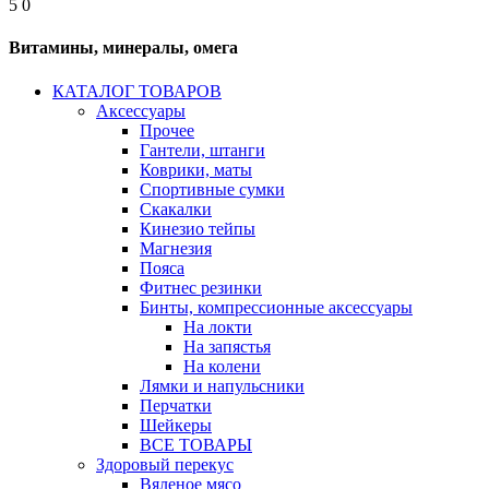
5
0
Витамины, минералы, омега
КАТАЛОГ ТОВАРОВ
Аксессуары
Прочее
Гантели, штанги
Коврики, маты
Спортивные сумки
Скакалки
Кинезио тейпы
Магнезия
Пояса
Фитнес резинки
Бинты, компрессионные аксессуары
На локти
На запястья
На колени
Лямки и напульсники
Перчатки
Шейкеры
ВСЕ ТОВАРЫ
Здоровый перекус
Вяленое мясо