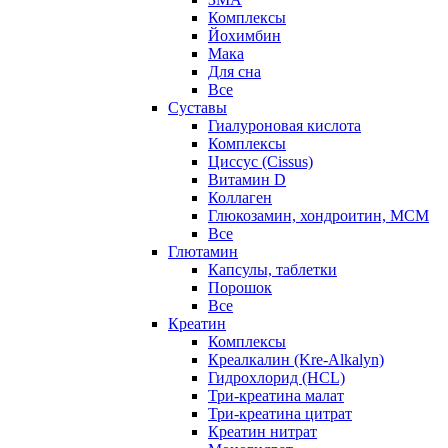
Комплексы
Йохимбин
Мака
Для сна
Все
Суставы
Гиалуроновая кислота
Комплексы
Циссус (Cissus)
Витамин D
Коллаген
Глюкозамин, хондроитин, МСМ
Все
Глютамин
Капсулы, таблетки
Порошок
Все
Креатин
Комплексы
Креалкалин (Kre-Alkalyn)
Гидрохлорид (HCL)
Три-креатина малат
Три-креатина цитрат
Креатин нитрат