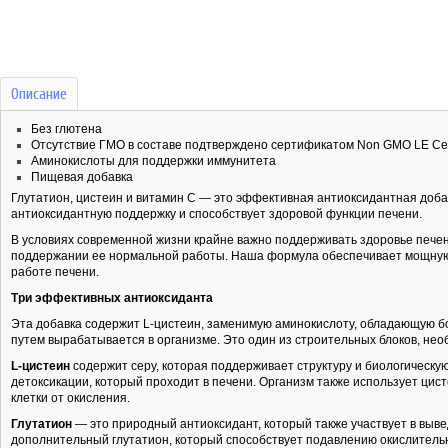
Описание
Без глютена
Отсутствие ГМО в составе подтверждено сертификатом Non GMO LE Cert
Аминокислоты для поддержки иммунитета
Пищевая добавка
Глутатион, цистеин и витамин C — это эффективная антиоксидантная доба
антиоксидантную поддержку и способствует здоровой функции печени.
В условиях современной жизни крайне важно поддерживать здоровье печен
поддержании ее нормальной работы. Наша формула обеспечивает мощную 
работе печени.
Три эффективных антиоксиданта
Эта добавка содержит L-цистеин, заменимую аминокислоту, обладающую б
путем вырабатывается в организме. Это один из строительных блоков, не
L-цистеин
содержит серу, которая поддерживает структуру и биологическую
детоксикации, который проходит в печени. Организм также использует цис
клетки от окисления.
Глутатион
— это природный антиоксидант, который также участвует в выве
дополнительный глутатион, который способствует подавлению окислительн