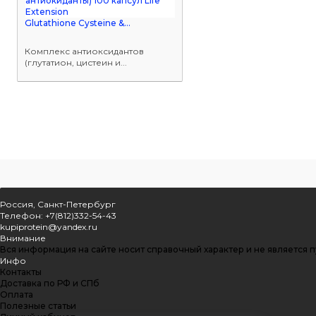
Glutathione Cysteine &...
Комплекс антиоксидантов
(глутатион, цистеин и...
Россия, Санкт-Петербург
Телефон: +7(812)332-54-43
kupiprotein@yandex.ru
Внимание
Вся информация на сайте носит справочный характер и не является 
Инфо
Контакты
Доставка по РФ и СПб
Оплата
Полезные статьи