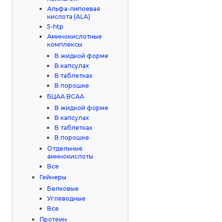
Альфа-липоевая
кислота (ALA)
5-htp
Аминокислотные
комплексы
В жидкой форме
В капсулах
В таблетках
В порошке
БЦАА BCAA
В жидкой форме
В капсулах
В таблетках
В порошке
Отдельные
аминокислоты
Все
Гейнеры
Белковые
Углеводные
Все
Протеин