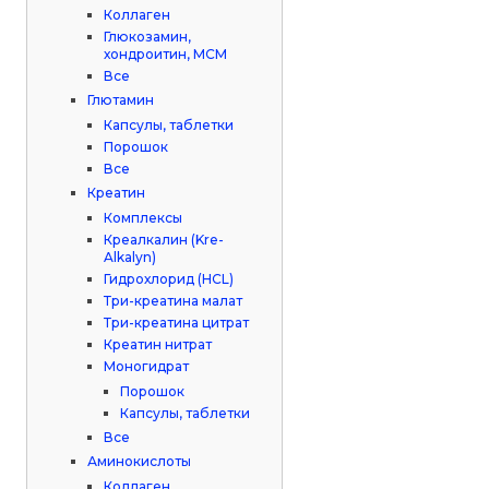
Коллаген
Глюкозамин,
хондроитин, МСМ
Все
Глютамин
Капсулы, таблетки
Порошок
Все
Креатин
Комплексы
Креалкалин (Kre-
Alkalyn)
Гидрохлорид (HCL)
Три-креатина малат
Три-креатина цитрат
Креатин нитрат
Моногидрат
Порошок
Капсулы, таблетки
Все
Аминокислоты
Коллаген