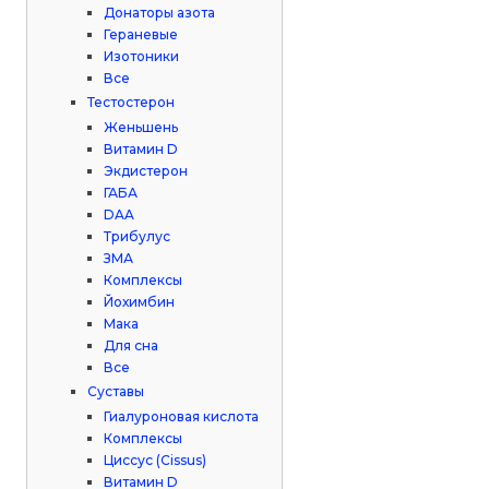
Донаторы азота
Гераневые
Изотоники
Все
Тестостерон
Женьшень
Витамин D
Экдистерон
ГАБА
DAA
Трибулус
ЗМА
Комплексы
Йохимбин
Мака
Для сна
Все
Суставы
Гиалуроновая кислота
Комплексы
Циссус (Cissus)
Витамин D