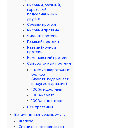
Рисовый, овсяный,
гороховый,
подсолнечный и
другие
Соевый протеин
Рисовый протеин
Яичный протеин
Говяжий протеин
Казеин (ночной
протеин)
Комплексный протеин
Сывороточный протеин
Смесь сывороточных
белков
(изолят+гидролизат
и другие вариации)
100% гидролизат
100% изолят
100% концентрат
Все протеины
Витамины, минералы, омега
Железо
Специальные препараты