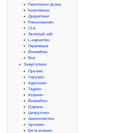
Пиколинат хрома
Комплексы
Диуретики
Глюкоманнан
CLA
Зелёный чай
L-карнитин
Гераневые
Йохимбин
Все
Энергетики
Прочие
Тирозин
Карнозин
Таурин
Кофеин
Йохимбин
Гуарана
Цитруллин
Амилопектин
Аргинин
Бета-аланин