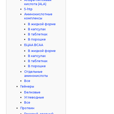
кислота (ALA)
5-htp
Аминокислотные
комплексы
В жидкой форме
В капсулах
В таблетках
В порошке
БЦАА BCAA
В жидкой форме
В капсулах
В таблетках
В порошке
Отдельные
аминокислоты
Все
Гейнеры
Белковые
Углеводные
Все
Протеин
Рисовый, овсяный,