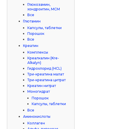
Глюкозамин,
хондроитин, МСМ
Все
Глютамин
Капсулы, таблетки
Порошок
Все
Креатин
Комплексы
Креалкалин (Kre-
Alkalyn)
Гидрохлорид (HCL)
Три-креатина малат
Три-креатина цитрат
Креатин нитрат
Моногидрат
Порошок
Капсулы, таблетки
Все
Аминокислоты
Коллаген
Альфа-липоевая