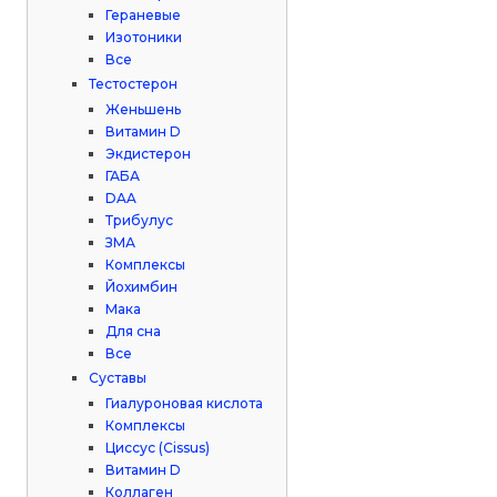
Гераневые
Изотоники
Все
Тестостерон
Женьшень
Витамин D
Экдистерон
ГАБА
DAA
Трибулус
ЗМА
Комплексы
Йохимбин
Мака
Для сна
Все
Суставы
Гиалуроновая кислота
Комплексы
Циссус (Cissus)
Витамин D
Коллаген