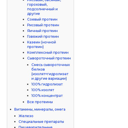
гороховый,
подсолнечный и
другие
Соевый протеин
Рисовый протеин
Яичный протеин
Говяжий протеин
Казеин (ночной
протеин)
Комплексный протеин
Сывороточный протеин
Смесь сывороточных
белков
(изолят+гидролизат
и другие вариации)
100% гидролизат
100% изолят
100% концентрат
Все протеины
Витамины, минералы, омега
Железо
Специальные препараты
Пищеварительные