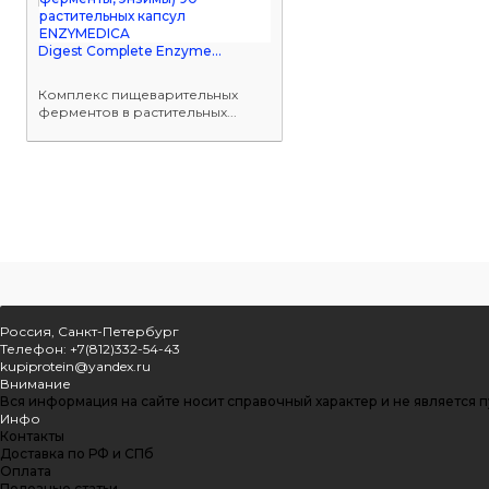
Digest Complete Enzyme...
Комплекс пищеварительных
ферментов в растительных...
Россия, Санкт-Петербург
Телефон: +7(812)332-54-43
kupiprotein@yandex.ru
Внимание
Вся информация на сайте носит справочный характер и не является 
Инфо
Контакты
Доставка по РФ и СПб
Оплата
Полезные статьи