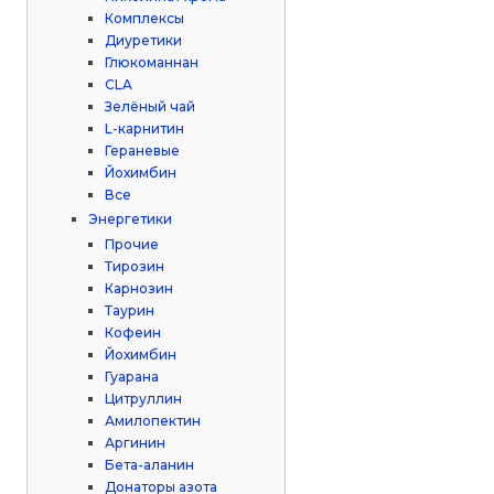
Комплексы
Диуретики
Глюкоманнан
CLA
Зелёный чай
L-карнитин
Гераневые
Йохимбин
Все
Энергетики
Прочие
Тирозин
Карнозин
Таурин
Кофеин
Йохимбин
Гуарана
Цитруллин
Амилопектин
Аргинин
Бета-аланин
Донаторы азота