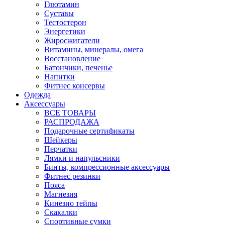
Глютамин
Суставы
Тестостерон
Энергетики
Жиросжигатели
Витамины, минералы, омега
Восстановление
Батончики, печенье
Напитки
Фитнес консервы
Одежда
Аксессуары
ВСЕ ТОВАРЫ
РАСПРОДАЖА
Подарочные сертификаты
Шейкеры
Перчатки
Лямки и напульсники
Бинты, компрессионные аксессуары
Фитнес резинки
Пояса
Магнезия
Кинезио тейпы
Скакалки
Спортивные сумки