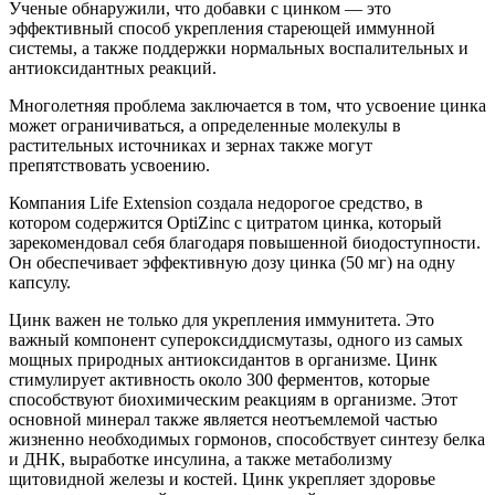
Ученые обнаружили, что добавки с цинком — это
эффективный способ укрепления стареющей иммунной
системы, а также поддержки нормальных воспалительных и
антиоксидантных реакций.
Многолетняя проблема заключается в том, что усвоение цинка
может ограничиваться, а определенные молекулы в
растительных источниках и зернах также могут
препятствовать усвоению.
Компания Life Extension создала недорогое средство, в
котором содержится OptiZinc с цитратом цинка, который
зарекомендовал себя благодаря повышенной биодоступности.
Он обеспечивает эффективную дозу цинка (50 мг) на одну
капсулу.
Цинк важен не только для укрепления иммунитета. Это
важный компонент супероксиддисмутазы, одного из самых
мощных природных антиоксидантов в организме. Цинк
стимулирует активность около 300 ферментов, которые
способствуют биохимическим реакциям в организме. Этот
основной минерал также является неотъемлемой частью
жизненно необходимых гормонов, способствует синтезу белка
и ДНК, выработке инсулина, а также метаболизму
щитовидной железы и костей. Цинк укрепляет здоровье