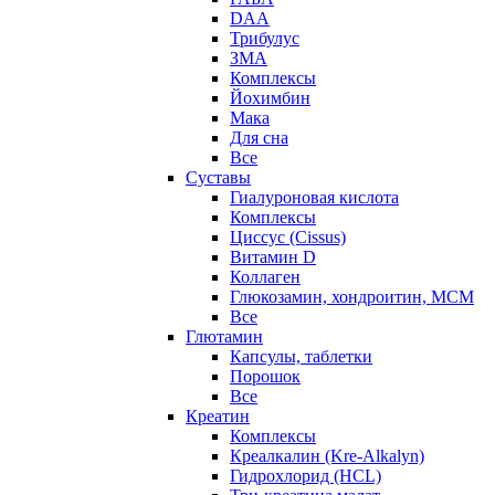
DAA
Трибулус
ЗМА
Комплексы
Йохимбин
Мака
Для сна
Все
Суставы
Гиалуроновая кислота
Комплексы
Циссус (Cissus)
Витамин D
Коллаген
Глюкозамин, хондроитин, МСМ
Все
Глютамин
Капсулы, таблетки
Порошок
Все
Креатин
Комплексы
Креалкалин (Kre-Alkalyn)
Гидрохлорид (HCL)