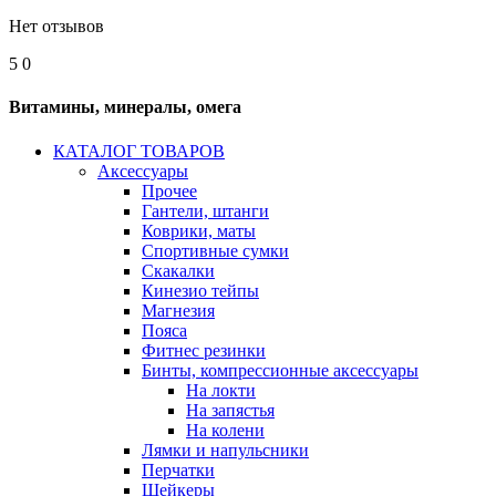
Нет отзывов
5
0
Витамины, минералы, омега
КАТАЛОГ ТОВАРОВ
Аксессуары
Прочее
Гантели, штанги
Коврики, маты
Спортивные сумки
Скакалки
Кинезио тейпы
Магнезия
Пояса
Фитнес резинки
Бинты, компрессионные аксессуары
На локти
На запястья
На колени
Лямки и напульсники
Перчатки
Шейкеры