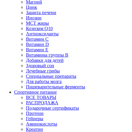
Магний
Цинк
Защита печени
Инозин
МСТ жиры
Коэнзим Q10
Антиоксиданты
Витамин С
Витамин D
Витамин Е
Витамины группы B
Добавки для детей
Здоровый сон
Лечебные грибы
Специальные препараты
Для работы мозга
Пищеварительные ферменты
Спортивное питание
ВСЕ ТОВАРЫ
РАСПРОДАЖА
Подарочные сертификаты
Протеин
Гейнеры
Аминокислоты
Креатин