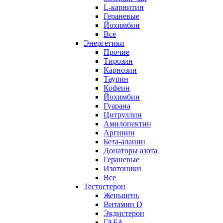
L-карнитин
Гераневые
Йохимбин
Все
Энергетики
Прочие
Тирозин
Карнозин
Таурин
Кофеин
Йохимбин
Гуарана
Цитруллин
Амилопектин
Аргинин
Бета-аланин
Донаторы азота
Гераневые
Изотоники
Все
Тестостерон
Женьшень
Витамин D
Экдистерон
ГАБА