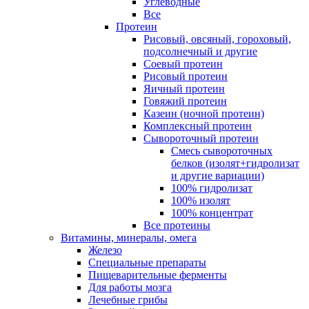
Углеводные
Все
Протеин
Рисовый, овсяный, гороховый,
подсолнечный и другие
Соевый протеин
Рисовый протеин
Яичный протеин
Говяжий протеин
Казеин (ночной протеин)
Комплексный протеин
Сывороточный протеин
Смесь сывороточных
белков (изолят+гидролизат
и другие вариации)
100% гидролизат
100% изолят
100% концентрат
Все протеины
Витамины, минералы, омега
Железо
Специальные препараты
Пищеварительные ферменты
Для работы мозга
Лечебные грибы