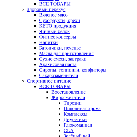
ВСЕ ТОВАРЫ
Здоровый перекус
Вяленое мясо
Сухофрукты, орехи
КЕТО продукция
Яичный белок
Фитнес консервы
Напитки
Батончики, печенье
Масла для приготовления
Сухие смеси, завтраки
Арахисовая паста
Сиропы, топпинги, конфитюры
Сахарозаменители
Спортивное питание
ВСЕ ТОВАРЫ
Восстановление
Жиросжигатели
Тирозин
Пиколинат хрома
Комплексы
Диуретики
Глюкоманнан
CLA
Зелёный чай