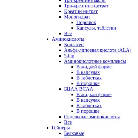
Три-креатина малат
Три-креатина цитрат
Креатин нитрат
Моногидрат
Порошок
Капсулы, таблетки
Все
Аминокислоты
Коллаген
Альфа-липоевая кислота (ALA)
5-htp
Аминокислотные комплексы
В жидкой форме
В капсулах
В таблетках
В порошке
БЦАА BCAA
В жидкой форме
В капсулах
В таблетках
В порошке
Отдельные аминокислоты
Все
Гейнеры
Белковые