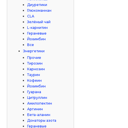
Диуретики
Глюкоманнан
CLA
Зелёный чай
L-карнитин
Гераневые
Йохимбин
Все
Энергетики
Прочие
Тирозин
Карнозин
Таурин
Кофеин
Йохимбин
Гуарана
Цитруллин
Амилопектин
Аргинин
Бета-аланин
Донаторы азота
Гераневые