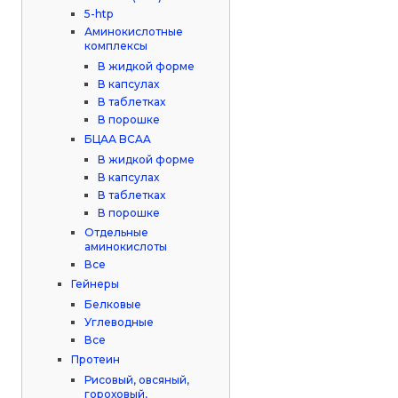
5-htp
Аминокислотные
комплексы
В жидкой форме
В капсулах
В таблетках
В порошке
БЦАА BCAA
В жидкой форме
В капсулах
В таблетках
В порошке
Отдельные
аминокислоты
Все
Гейнеры
Белковые
Углеводные
Все
Протеин
Рисовый, овсяный,
гороховый,