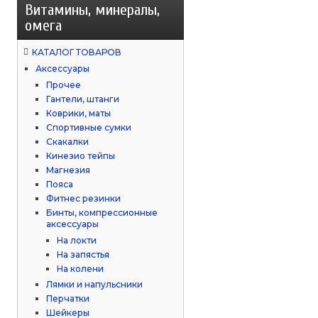
Витамины, минералы,
омега
КАТАЛОГ ТОВАРОВ
Аксессуары
Прочее
Гантели, штанги
Коврики, маты
Спортивные сумки
Скакалки
Кинезио тейпы
Магнезия
Пояса
Фитнес резинки
Бинты, компрессионные
аксессуары
На локти
На запястья
На колени
Лямки и напульсники
Перчатки
Шейкеры