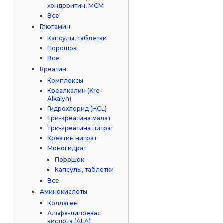
хондроитин, МСМ
Все
Глютамин
Капсулы, таблетки
Порошок
Все
Креатин
Комплексы
Креалкалин (Kre-
Alkalyn)
Гидрохлорид (HCL)
Три-креатина малат
Три-креатина цитрат
Креатин нитрат
Моногидрат
Порошок
Капсулы, таблетки
Все
Аминокислоты
Коллаген
Альфа-липоевая
кислота (ALA)