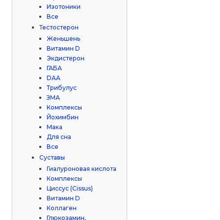
Изотоники
Все
Тестостерон
Женьшень
Витамин D
Экдистерон
ГАБА
DAA
Трибулус
ЗМА
Комплексы
Йохимбин
Мака
Для сна
Все
Суставы
Гиалуроновая кислота
Комплексы
Циссус (Cissus)
Витамин D
Коллаген
Глюкозамин,