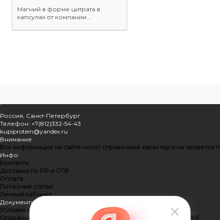
Магний в форме цитрата в
капсулах от компании...
Россия, Санкт-Петербург
Телефон: +7(812)332-54-43
kupiprotein@yandex.ru
Внимание
Вся информация на сайте носит справочный характер и не является 
Инфо
Контакты
Доставка по РФ и СПб
Оплата
Полезные статьи
Личный кабинет
Документация
Условия конфиденциальности
Описание процесса передачи данных ПЭЙКИПЕР-ПРОЦЕССИНГ