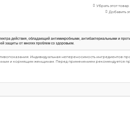
Убрать этот товар
Добавить эт
спектра действия, обладающий антимикробными, антибактериальными и прот
ией защиты от многих проблем со здоровьем.
отивопоказания: Индивидуальная непереносимость ингредиентов про
менным и кормящим женщинам. Перед применением рекомендуется пр