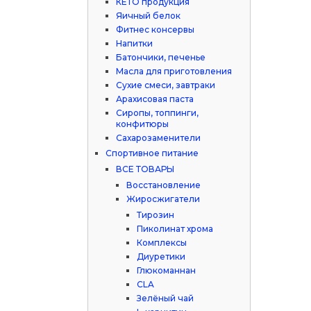
КЕТО продукция
Яичный белок
Фитнес консервы
Напитки
Батончики, печенье
Масла для приготовления
Сухие смеси, завтраки
Арахисовая паста
Сиропы, топпинги,
конфитюры
Сахарозаменители
Спортивное питание
ВСЕ ТОВАРЫ
Восстановление
Жиросжигатели
Тирозин
Пиколинат хрома
Комплексы
Диуретики
Глюкоманнан
CLA
Зелёный чай