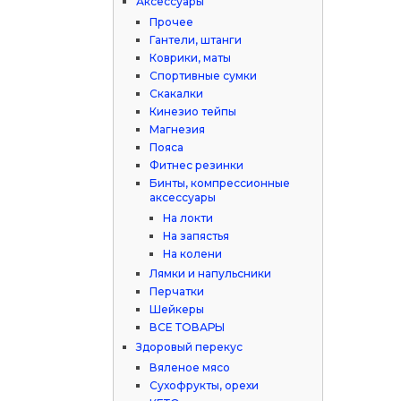
Аксессуары
Прочее
Гантели, штанги
Коврики, маты
Спортивные сумки
Скакалки
Кинезио тейпы
Магнезия
Пояса
Фитнес резинки
Бинты, компрессионные
аксессуары
На локти
На запястья
На колени
Лямки и напульсники
Перчатки
Шейкеры
ВСЕ ТОВАРЫ
Здоровый перекус
Вяленое мясо
Сухофрукты, орехи