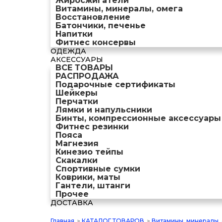
Жиросжигатели
Витамины, минералы, омега
Восстановление
Батончики, печенье
Напитки
Фитнес консервы
ОДЕЖДА
АКСЕССУАРЫ
ВСЕ ТОВАРЫ
РАСПРОДАЖА
Подарочные сертификаты
Шейкеры
Перчатки
Лямки и напульсники
Бинты, компрессионные аксессуары
Фитнес резинки
Пояса
Магнезия
Кинезио тейпы
Скакалки
Спортивные сумки
Коврики, маты
Гантели, штанги
Прочее
ДОСТАВКА
Главная
>
КАТАЛОГ ТОВАРОВ
>
Витамины, минералы,