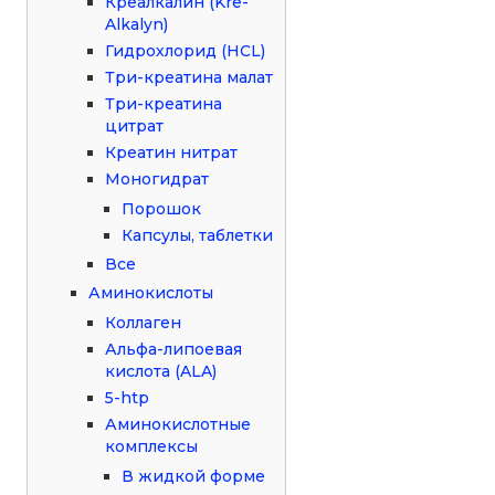
Креалкалин (Kre-
Alkalyn)
Гидрохлорид (HCL)
Три-креатина малат
Три-креатина
цитрат
Креатин нитрат
Моногидрат
Порошок
Капсулы, таблетки
Все
Аминокислоты
Коллаген
Альфа-липоевая
кислота (ALA)
5-htp
Аминокислотные
комплексы
В жидкой форме