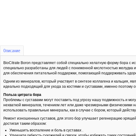
Описание
BioCitrate Boron представляет собой специально хелатную форму бора с 
специально разработаны для людей с пониженной кислотностью желудка 
для обеспечения питательной поддержки, помогающей поддерживать здоро
Одним из минералов, который участвует в синтезе коллагена и кальция, яв
идеально подходящий для ухода за костями и суставами, именно поэтому 
Польза цитрата бора
Проблемы с суставами могут поставить под угрозу нашу подвижность и мо
нехваткой минералов, течением лет или даже чрезмерными физическими нагр
использовать правильные минералы, как в случае с бором, который действу
Ремонт изношенных суставов, для этого бор улучшает регенерацию хрящей
достигая таким образом:
Уменьшить воспаление и боль в суставах .
Улучшите гибкость сухожилий и связок, чтобы избежать таких состояний,