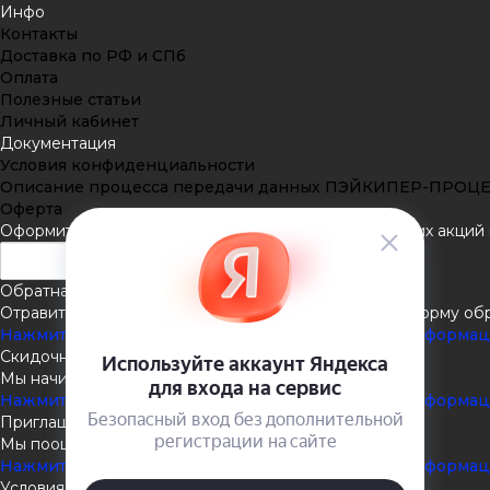
Инфо
Контакты
Доставка по РФ и СПб
Оплата
Полезные статьи
Личный кабинет
Документация
Условия конфиденциальности
Описание процесса передачи данных ПЭЙКИПЕР-ПРОЦ
Оферта
Оформить подписку
Подпишитесь на рассылку наших акций и
Обратная связь
Отравить нам сообщение или задать вопрос через форму об
Нажмите здесь для получения дополнительной информа
Скидочная система
Мы начисляем кэшбэк с покупок
Нажмите здесь для получения дополнительной информа
Приглашаем к партнёрству
Мы поощеряем наших партнёров
Нажмите здесь для получения дополнительной информа
Условия доставки