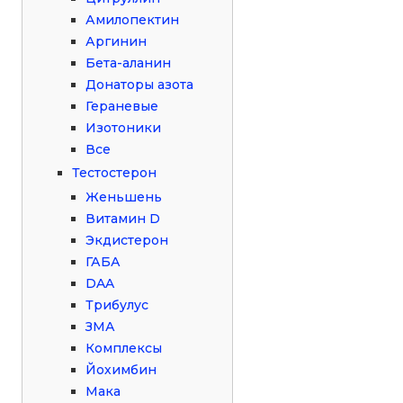
Амилопектин
Аргинин
Бета-аланин
Донаторы азота
Гераневые
Изотоники
Все
Тестостерон
Женьшень
Витамин D
Экдистерон
ГАБА
DAA
Трибулус
ЗМА
Комплексы
Йохимбин
Мака