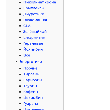
Пиколинат хрома
Комплексы
Диуретики
Глюкоманнан
CLA
Зелёный чай
L-карнитин
Гераневые
Йохимбин
Все
Энергетики
Прочие
Тирозин
Карнозин
Таурин
Кофеин
Йохимбин
Гуарана
Цитруллин