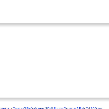
 омега
>
Омега-3 Рыбий жир NOW Foods Omega-3 Fish Oil 200 мл