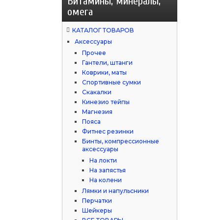
Витамины, минералы,
омега
КАТАЛОГ ТОВАРОВ
Аксессуары
Прочее
Гантели, штанги
Коврики, маты
Спортивные сумки
Скакалки
Кинезио тейпы
Магнезия
Пояса
Фитнес резинки
Бинты, компрессионные
аксессуары
На локти
На запястья
На колени
Лямки и напульсники
Перчатки
Шейкеры