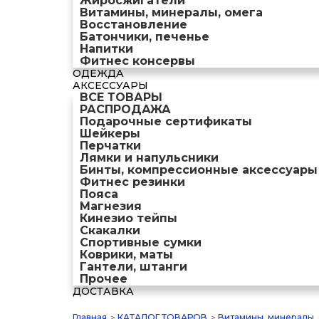
Жиросжигатели
Витамины, минералы, омега
Восстановление
Батончики, печенье
Напитки
Фитнес консервы
ОДЕЖДА
АКСЕССУАРЫ
ВСЕ ТОВАРЫ
РАСПРОДАЖА
Подарочные сертификаты
Шейкеры
Перчатки
Лямки и напульсники
Бинты, компрессионные аксессуары
Фитнес резинки
Пояса
Магнезия
Кинезио тейпы
Скакалки
Спортивные сумки
Коврики, маты
Гантели, штанги
Прочее
ДОСТАВКА
Главная
>
КАТАЛОГ ТОВАРОВ
>
Витамины, минералы,