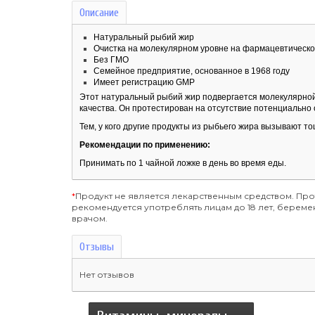
Описание
Натуральный рыбий жир
Очистка на молекулярном уровне на фармацевтическо
Без ГМО
Семейное предприятие, основанное в 1968 году
Имеет регистрацию GMP
Этот натуральный рыбий жир подвергается молекулярной 
качества. Он протестирован на отсутствие потенциально 
Тем, у кого другие продукты из рыбьего жира вызывают то
Рекомендации по применению:
Принимать по 1 чайной ложке в день во время еды.
*
Продукт не является лекарственным средством. Пр
рекомендуется употреблять лицам до 18 лет, бере
врачом.
Отзывы
Нет отзывов