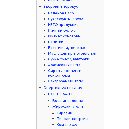
ВСЕ ТОВАРЫ
Здоровый перекус
Вяленое мясо
Сухофрукты, орехи
КЕТО продукция
Яичный белок
Фитнес консервы
Напитки
Батончики, печенье
Масла для приготовления
Сухие смеси, завтраки
Арахисовая паста
Сиропы, топпинги,
конфитюры
Сахарозаменители
Спортивное питание
ВСЕ ТОВАРЫ
Восстановление
Жиросжигатели
Тирозин
Пиколинат хрома
Комплексы