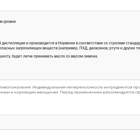
м уровне
дистилляции и производится в Норвегии в соответствии со строгими станда
опасных загрязняющих веществ (например, ПХД, диоксинов, ртути и других т
шноту, будет легче принимать масло со вкусом лимона.
отивопоказания: Индивидуальная непереносимость ингредиентов про
менным и кормящим женщинам. Перед применением рекомендуется пр