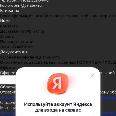
Телефон: +7(812)332-54-43
kupiprotein@yandex.ru
Внимание
Вся информация на сайте носит справочный характер и не
Инфо
Контакты
Доставка по РФ и СПб
Оплата
Полезные статьи
Личный кабинет
Документация
Условия конфиденциальности
Описание процесса передачи данных ПЭЙКИПЕР-ПРОЦ
Оферта
Оформить подписку
Подпишитесь на рассылку наших акций и
Обратная связь
Отравить нам сообщение или задать вопрос через форму об
Нажмите здесь для получения дополнительной информа
Скидочная система
Мы начисляем кэшбэк с покупок
Нажмите здесь для получения дополнительной информа