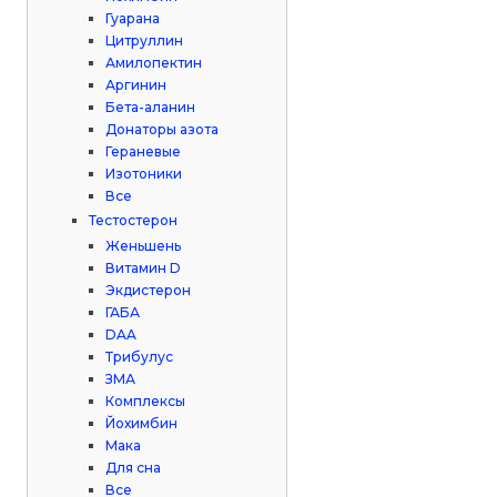
Гуарана
Цитруллин
Амилопектин
Аргинин
Бета-аланин
Донаторы азота
Гераневые
Изотоники
Все
Тестостерон
Женьшень
Витамин D
Экдистерон
ГАБА
DAA
Трибулус
ЗМА
Комплексы
Йохимбин
Мака
Для сна
Все