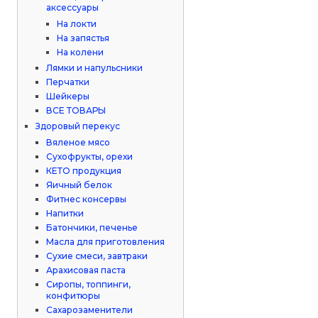
аксессуары
На локти
На запястья
На колени
Лямки и напульсники
Перчатки
Шейкеры
ВСЕ ТОВАРЫ
Здоровый перекус
Вяленое мясо
Сухофрукты, орехи
КЕТО продукция
Яичный белок
Фитнес консервы
Напитки
Батончики, печенье
Масла для приготовления
Сухие смеси, завтраки
Арахисовая паста
Сиропы, топпинги,
конфитюры
Сахарозаменители