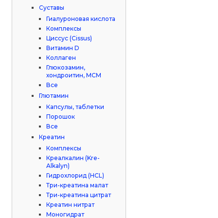
Суставы
Гиалуроновая кислота
Комплексы
Циссус (Cissus)
Витамин D
Коллаген
Глюкозамин,
хондроитин, МСМ
Все
Глютамин
Капсулы, таблетки
Порошок
Все
Креатин
Комплексы
Креалкалин (Kre-
Alkalyn)
Гидрохлорид (HCL)
Три-креатина малат
Три-креатина цитрат
Креатин нитрат
Моногидрат