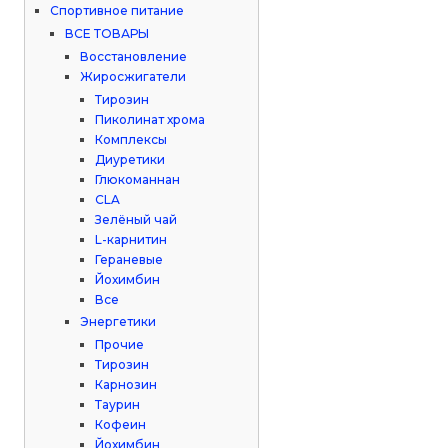
Спортивное питание
ВСЕ ТОВАРЫ
Восстановление
Жиросжигатели
Тирозин
Пиколинат хрома
Комплексы
Диуретики
Глюкоманнан
CLA
Зелёный чай
L-карнитин
Гераневые
Йохимбин
Все
Энергетики
Прочие
Тирозин
Карнозин
Таурин
Кофеин
Йохимбин