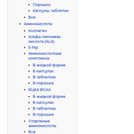
Порошок
Капсулы, таблетки
Все
Аминокислоты
Коллаген
Альфа-липоевая
кислота (ALA)
5-htp
Аминокислотные
комплексы
В жидкой форме
В капсулах
В таблетках
В порошке
БЦАА BCAA
В жидкой форме
В капсулах
В таблетках
В порошке
Отдельные
аминокислоты
Все