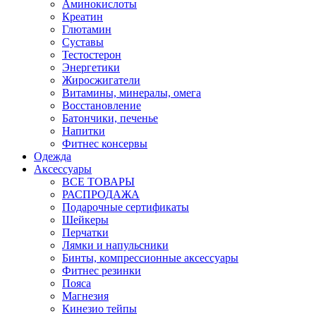
Аминокислоты
Креатин
Глютамин
Суставы
Тестостерон
Энергетики
Жиросжигатели
Витамины, минералы, омега
Восстановление
Батончики, печенье
Напитки
Фитнес консервы
Одежда
Аксессуары
ВСЕ ТОВАРЫ
РАСПРОДАЖА
Подарочные сертификаты
Шейкеры
Перчатки
Лямки и напульсники
Бинты, компрессионные аксессуары
Фитнес резинки
Пояса
Магнезия
Кинезио тейпы