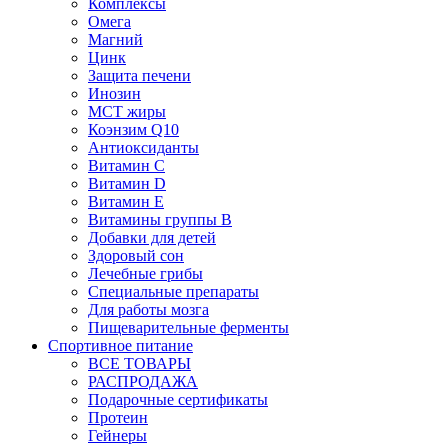
Комплексы
Омега
Магний
Цинк
Защита печени
Инозин
МСТ жиры
Коэнзим Q10
Антиоксиданты
Витамин С
Витамин D
Витамин Е
Витамины группы B
Добавки для детей
Здоровый сон
Лечебные грибы
Специальные препараты
Для работы мозга
Пищеварительные ферменты
Спортивное питание
ВСЕ ТОВАРЫ
РАСПРОДАЖА
Подарочные сертификаты
Протеин
Гейнеры