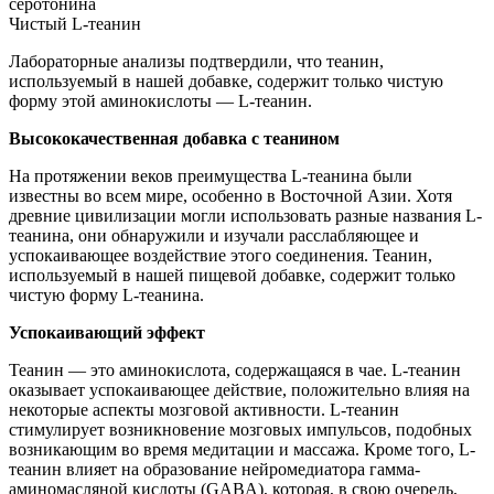
серотонина
Чистый L-теанин
Лабораторные анализы подтвердили, что теанин,
используемый в нашей добавке, содержит только чистую
форму этой аминокислоты — L-теанин.
Высококачественная добавка с теанином
На протяжении веков преимущества L-теанина были
известны во всем мире, особенно в Восточной Азии. Хотя
древние цивилизации могли использовать разные названия L-
теанина, они обнаружили и изучали расслабляющее и
успокаивающее воздействие этого соединения. Теанин,
используемый в нашей пищевой добавке, содержит только
чистую форму L-теанина.
Успокаивающий эффект
Теанин — это аминокислота, содержащаяся в чае. L-теанин
оказывает успокаивающее действие, положительно влияя на
некоторые аспекты мозговой активности. L-теанин
стимулирует возникновение мозговых импульсов, подобных
возникающим во время медитации и массажа. Кроме того, L-
теанин влияет на образование нейромедиатора гамма-
аминомасляной кислоты (GABA), которая, в свою очередь,