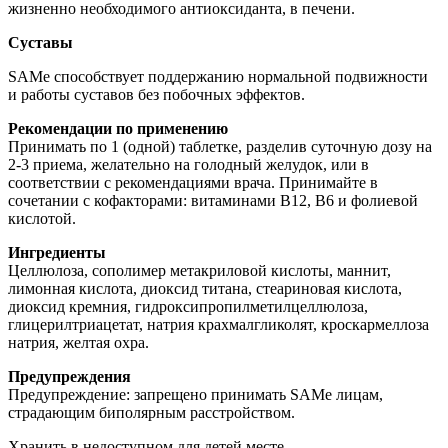
жизненно необходимого антиоксиданта, в печени.
Суставы
SAMe способствует поддержанию нормальной подвижности
и работы суставов без побочных эффектов.
Рекомендации по применению
Принимать по 1 (одной) таблетке, разделив суточную дозу на
2-3 приема, желательно на голодный желудок, или в
соответствии с рекомендациями врача. Принимайте в
сочетании с кофакторами: витаминами B12, B6 и фолиевой
кислотой.
Ингредиенты
Целлюлоза, сополимер метакриловой кислоты, маннит,
лимонная кислота, диоксид титана, стеариновая кислота,
диоксид кремния, гидроксипропилметилцеллюлоза,
глицерилтриацетат, натрия крахмалгликолят, кроскармеллоза
натрия, желтая охра.
Предупреждения
Предупреждение: запрещено принимать SAMe лицам,
страдающим биполярным расстройством.
Хранить в недоступном для детей месте.