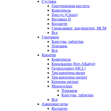
Суставы
Гиалуроновая кислота
Комплексы
Циссус (Cissus)
Витамин D
Коллаген
Глюкозамин, хондроитин, МСМ
Все
Глютамин
Капсулы, таблетки
Порошок
Все
Креатин
Комплексы
Креалкалин (Kre-Alkalyn)
Гидрохлорид (HCL)
Три-креатина малат
Три-креатина цитрат
Креатин нитрат
Моногидрат
Порошок
Капсулы, таблетки
Все
Аминокислоты
Коллаген