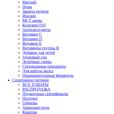
Магний
Цинк
Защита печени
Инозин
МСТ жиры
Коэнзим Q10
Антиоксиданты
Витамин С
Витамин D
Витамин Е
Витамины группы B
Добавки для детей
Здоровый сон
Лечебные грибы
Специальные препараты
Для работы мозга
Пищеварительные ферменты
Спортивное питание
ВСЕ ТОВАРЫ
РАСПРОДАЖА
Подарочные сертификаты
Протеин
Гейнеры
Аминокислоты
Креатин