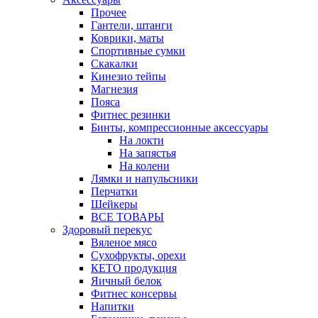
Прочее
Гантели, штанги
Коврики, маты
Спортивные сумки
Скакалки
Кинезио тейпы
Магнезия
Пояса
Фитнес резинки
Бинты, компрессионные аксессуары
На локти
На запястья
На колени
Лямки и напульсники
Перчатки
Шейкеры
ВСЕ ТОВАРЫ
Здоровый перекус
Вяленое мясо
Сухофрукты, орехи
КЕТО продукция
Яичный белок
Фитнес консервы
Напитки