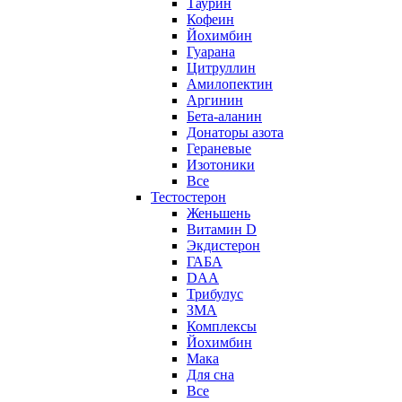
Таурин
Кофеин
Йохимбин
Гуарана
Цитруллин
Амилопектин
Аргинин
Бета-аланин
Донаторы азота
Гераневые
Изотоники
Все
Тестостерон
Женьшень
Витамин D
Экдистерон
ГАБА
DAA
Трибулус
ЗМА
Комплексы
Йохимбин
Мака
Для сна
Все