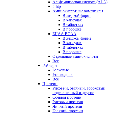
Альфа-липоевая кислота (ALA)
5-htp
Аминокислотные комплексы
В жидкой форме
В капсулах
В таблетках
В порошке
БЦАА BCAA
В жидкой форме
В капсулах
В таблетках
В порошке
Отдельные аминокислоты
Все
Гейнеры
Белковые
Углеводные
Все
Протеин
Рисовый, овсяный, гороховый,
подсолнечный и другие
Соевый протеин
Рисовый протеин
Яичный протеин
Говяжий протеин