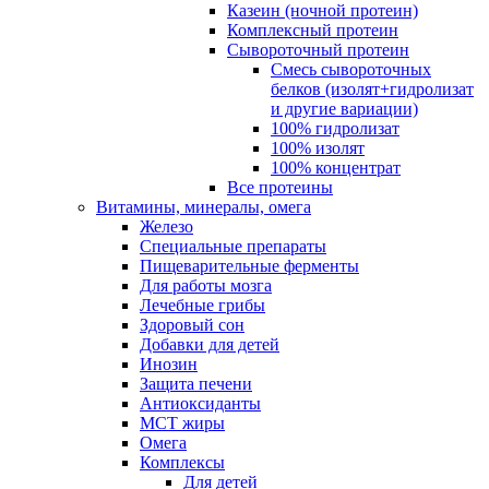
Казеин (ночной протеин)
Комплексный протеин
Сывороточный протеин
Смесь сывороточных
белков (изолят+гидролизат
и другие вариации)
100% гидролизат
100% изолят
100% концентрат
Все протеины
Витамины, минералы, омега
Железо
Специальные препараты
Пищеварительные ферменты
Для работы мозга
Лечебные грибы
Здоровый сон
Добавки для детей
Инозин
Защита печени
Антиоксиданты
МСТ жиры
Омега
Комплексы
Для детей