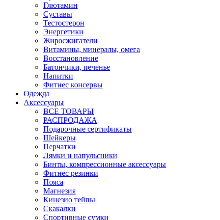
Глютамин
Суставы
Тестостерон
Энергетики
Жиросжигатели
Витамины, минералы, омега
Восстановление
Батончики, печенье
Напитки
Фитнес консервы
Одежда
Аксессуары
ВСЕ ТОВАРЫ
РАСПРОДАЖА
Подарочные сертификаты
Шейкеры
Перчатки
Лямки и напульсники
Бинты, компрессионные аксессуары
Фитнес резинки
Пояса
Магнезия
Кинезио тейпы
Скакалки
Спортивные сумки