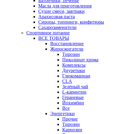
Батончики, печенье
Масла для приготовления
Сухие смеси, завтраки
Арахисовая паста
Сиропы, топпинги, конфитюры
Сахарозаменители
Спортивное питание
ВСЕ ТОВАРЫ
Восстановление
Жиросжигатели
Тирозин
Пиколинат хрома
Комплексы
Диуретики
Глюкоманнан
CLA
Зелёный чай
L-карнитин
Гераневые
Йохимбин
Все
Энергетики
Прочие
Тирозин
Карнозин