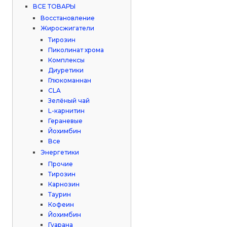
ВСЕ ТОВАРЫ
Восстановление
Жиросжигатели
Тирозин
Пиколинат хрома
Комплексы
Диуретики
Глюкоманнан
CLA
Зелёный чай
L-карнитин
Гераневые
Йохимбин
Все
Энергетики
Прочие
Тирозин
Карнозин
Таурин
Кофеин
Йохимбин
Гуарана