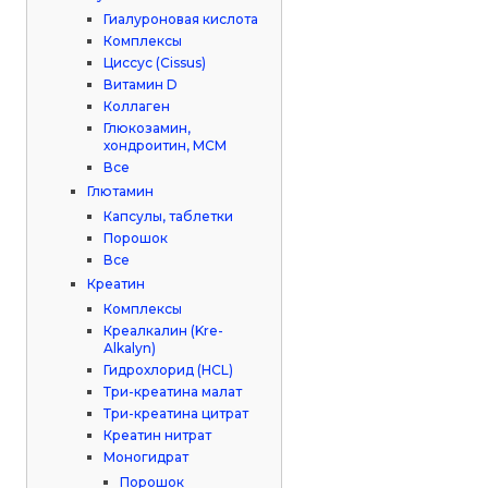
Гиалуроновая кислота
Комплексы
Циссус (Cissus)
Витамин D
Коллаген
Глюкозамин,
хондроитин, МСМ
Все
Глютамин
Капсулы, таблетки
Порошок
Все
Креатин
Комплексы
Креалкалин (Kre-
Alkalyn)
Гидрохлорид (HCL)
Три-креатина малат
Три-креатина цитрат
Креатин нитрат
Моногидрат
Порошок