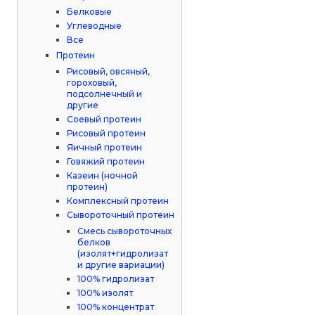
Белковые
Углеводные
Все
Протеин
Рисовый, овсяный,
гороховый,
подсолнечный и
другие
Соевый протеин
Рисовый протеин
Яичный протеин
Говяжий протеин
Казеин (ночной
протеин)
Комплексный протеин
Сывороточный протеин
Смесь сывороточных
белков
(изолят+гидролизат
и другие вариации)
100% гидролизат
100% изолят
100% концентрат