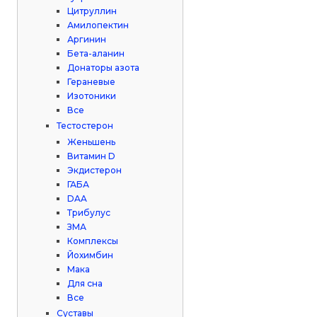
Цитруллин
Амилопектин
Аргинин
Бета-аланин
Донаторы азота
Гераневые
Изотоники
Все
Тестостерон
Женьшень
Витамин D
Экдистерон
ГАБА
DAA
Трибулус
ЗМА
Комплексы
Йохимбин
Мака
Для сна
Все
Суставы