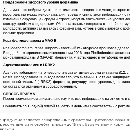
Поддержание здорового уровня дофамина
Дофамин - это нейромедиатор или химическое вещество в мозге, которое в
пространства между нейронами, для передачи сигнальной информации от од
изменения окружающей среды и стресс, могут вызвать снижение уровня до
спектру проблем со здоровьем. Оба питательных вещества в нашей формул
молодости, активно связываясь с ферментами, которые связываются с доф
больше дофамина.
Кора феллодендрона и МАО-В
Phellodendron amurense, широко известный как амурское пробковое дерев
В подробном скрининговом исследовании 2016 года Phellodendron amurens
моноаминоксидазы B (МАО-B), фермента, участвующего в метаболизме до
Аденозилкобаламин и LRRK2
Аденозилкобаламин - это неврологически активная форма витамина B12, 
мозга. Исследование 2019 года показало, что витамин B12 также защищает
повторной киназы 2 (LRRK2), фермента, регулирующего уровень дофамина.
он оставался активным и сосредоточенным.
СПОСОБ ПРИЕМА
Перед применением внимательно изучите всю информацию на этикетке и с
Принимать по 1 (одной) мягкой таблетки в день или в соответствии с реком
*
Продукт не является лекарственным средством. Противопоказания:
рекомендуется употреблять лицам до 18 лет, беременным и кормя
врачом.