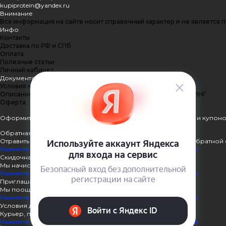
kupiprotein@yandex.ru
Внимание
Вся информация на сайте носит справочный характер и не является 
Инфо
Контакты
Доставка по РФ и СПб
Оплата
Полезные статьи
Личный кабинет
Документация
Условия конфиденциальности
Описание процесса передачи данных ПЭЙКИПЕР-ПРОЦЕССИНГ
Оферта
Оформить подписку
Подпишитесь на рассылку наших акций и купоно
Обратная связь
Отравить нам сообщение или задать вопрос через форму обратной 
Нажмите здесь для получения дополнительной информации
Скидочная система
Мы начисляем кэшбэк с покупок
Нажмите здесь для получения дополнительной информации
Приглашаем к партнёрству
Мы поощеряем наших партнёров
Нажмите здесь для получения дополнительной информации
Условия доставки
Курьер, пункты выдачи, Почта России
Нажмите здесь для получения дополнительной информации