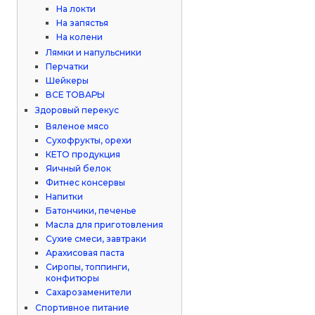
На локти
На запястья
На колени
Лямки и напульсники
Перчатки
Шейкеры
ВСЕ ТОВАРЫ
Здоровый перекус
Вяленое мясо
Сухофрукты, орехи
КЕТО продукция
Яичный белок
Фитнес консервы
Напитки
Батончики, печенье
Масла для приготовления
Сухие смеси, завтраки
Арахисовая паста
Сиропы, топпинги,
конфитюры
Сахарозаменители
Спортивное питание