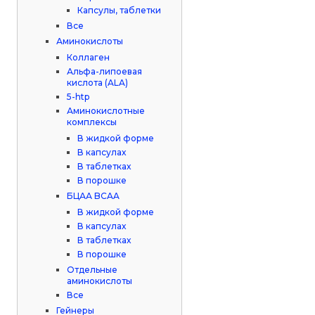
Капсулы, таблетки
Все
Аминокислоты
Коллаген
Альфа-липоевая
кислота (ALA)
5-htp
Аминокислотные
комплексы
В жидкой форме
В капсулах
В таблетках
В порошке
БЦАА BCAA
В жидкой форме
В капсулах
В таблетках
В порошке
Отдельные
аминокислоты
Все
Гейнеры