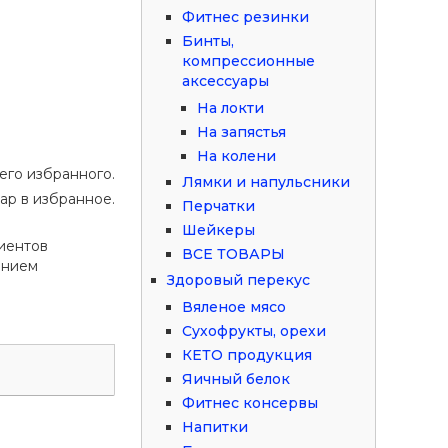
Фитнес резинки
Бинты,
компрессионные
аксессуары
На локти
На запястья
На колени
его избранного.
Лямки и напульсники
ар в избранное.
Перчатки
Шейкеры
иентов
ВСЕ ТОВАРЫ
ением
Здоровый перекус
Вяленое мясо
Сухофрукты, орехи
КЕТО продукция
Яичный белок
Фитнес консервы
Напитки