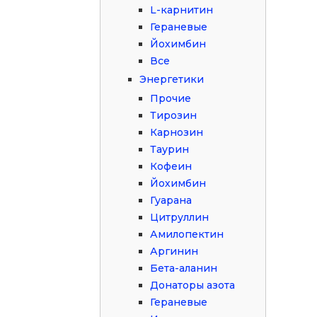
L-карнитин
Гераневые
Йохимбин
Все
Энергетики
Прочие
Тирозин
Карнозин
Таурин
Кофеин
Йохимбин
Гуарана
Цитруллин
Амилопектин
Аргинин
Бета-аланин
Донаторы азота
Гераневые