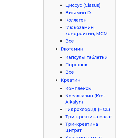
Циссус (Cissus)
Витамин D
Коллаген
Глюкозамин,
хондроитин, МСМ
Все
Глютамин
Капсулы, таблетки
Порошок
Все
Креатин
Комплексы
Креалкалин (Kre-
Alkalyn)
Гидрохлорид (HCL)
Три-креатина малат
Три-креатина
цитрат
Креатин нитрат