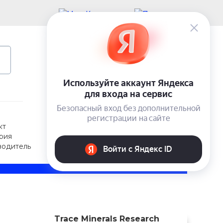
Учетная запись
Вход
0 ₽
кт
рия
водитель
Trace Minerals Research