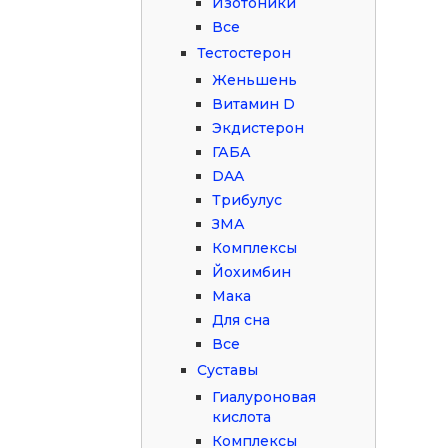
Изотоники
Все
Тестостерон
Женьшень
Витамин D
Экдистерон
ГАБА
DAA
Трибулус
ЗМА
Комплексы
Йохимбин
Мака
Для сна
Все
Суставы
Гиалуроновая
кислота
Комплексы