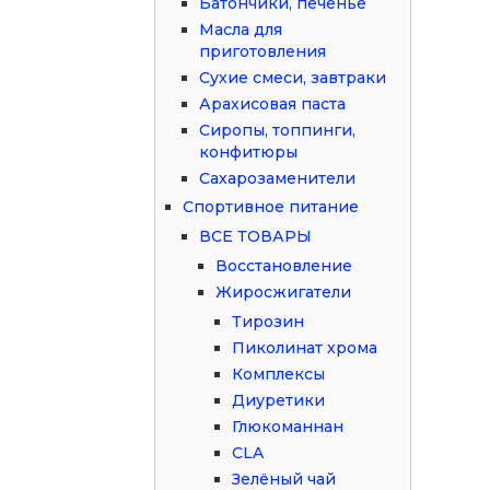
Батончики, печенье
Масла для
приготовления
Сухие смеси, завтраки
Арахисовая паста
Сиропы, топпинги,
конфитюры
Сахарозаменители
Спортивное питание
ВСЕ ТОВАРЫ
Восстановление
Жиросжигатели
Тирозин
Пиколинат хрома
Комплексы
Диуретики
Глюкоманнан
CLA
Зелёный чай