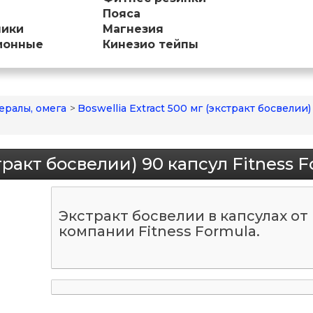
Пояса
ники
Магнезия
ионные
Кинезио тейпы
ералы, омега
>
Boswellia Extract 500 мг (экстракт босвелии)
стракт босвелии) 90 капсул Fitness 
Экстракт босвелии в капсулах от
компании Fitness Formula.