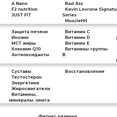
A Nano
Bad Ass
F2 nutrition
Kevin Levrone Signatu
JUST FIT
Series
MuscleHit
Защита печени
Витамин С
Инозин
Витамин D
МСТ жиры
Витамин Е
Коэнзим Q10
Витамины группы
Антиоксиданты
B
Суставы
Восстановление
Тестостерон
Энергетики
Жиросжигатели
Витамины,
минералы, омега
Фитнес резинки