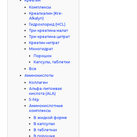
Креатин
Комплексы
Креалкалин (Kre-
Alkalyn)
Гидрохлорид (HCL)
Три-креатина малат
Три-креатина цитрат
Креатин нитрат
Моногидрат
Порошок
Капсулы, таблетки
Все
Аминокислоты
Коллаген
Альфа-липоевая
кислота (ALA)
5-htp
Аминокислотные
комплексы
В жидкой форме
В капсулах
В таблетках
В порошке