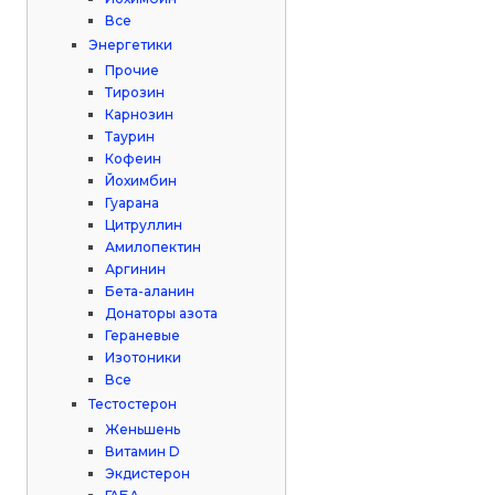
Все
Энергетики
Прочие
Тирозин
Карнозин
Таурин
Кофеин
Йохимбин
Гуарана
Цитруллин
Амилопектин
Аргинин
Бета-аланин
Донаторы азота
Гераневые
Изотоники
Все
Тестостерон
Женьшень
Витамин D
Экдистерон