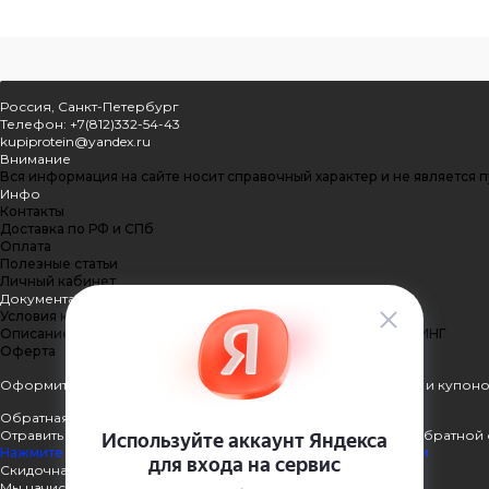
Россия, Санкт-Петербург
Телефон: +7(812)332-54-43
kupiprotein@yandex.ru
Внимание
Вся информация на сайте носит справочный характер и не является 
Инфо
Контакты
Доставка по РФ и СПб
Оплата
Полезные статьи
Личный кабинет
Документация
Условия конфиденциальности
Описание процесса передачи данных ПЭЙКИПЕР-ПРОЦЕССИНГ
Оферта
Оформить подписку
Подпишитесь на рассылку наших акций и купоно
Обратная связь
Отравить нам сообщение или задать вопрос через форму обратной 
Нажмите здесь для получения дополнительной информации
Скидочная система
Мы начисляем кэшбэк с покупок