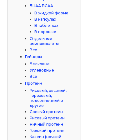
БЦАА BCAA
В жидкой форме
В капсулах
В таблетках
В порошке
Отдельные
аминокислоты
Все
Гейнеры
Белковые
Углеводные
Все
Протеин
Рисовый, овсяный,
гороховый,
подсолнечный и
другие
Соевый протеин
Рисовый протеин
Яичный протеин
Говяжий протеин
Казеин (ночной