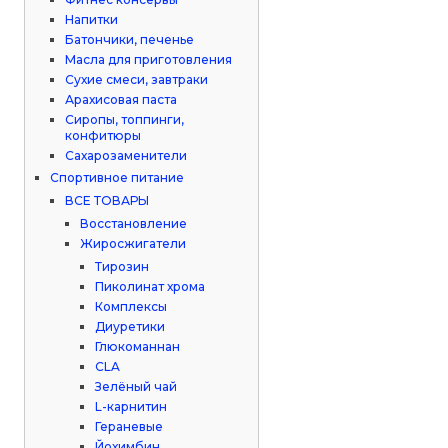
Напитки
Батончики, печенье
Масла для приготовления
Сухие смеси, завтраки
Арахисовая паста
Сиропы, топпинги,
конфитюры
Сахарозаменители
Спортивное питание
ВСЕ ТОВАРЫ
Восстановление
Жиросжигатели
Тирозин
Пиколинат хрома
Комплексы
Диуретики
Глюкоманнан
CLA
Зелёный чай
L-карнитин
Гераневые
Йохимбин