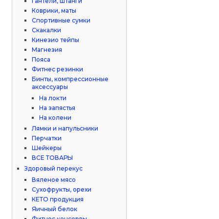
Гантели, штанги
Коврики, маты
Спортивные сумки
Скакалки
Кинезио тейпы
Магнезия
Пояса
Фитнес резинки
Бинты, компрессионные
аксессуары
На локти
На запястья
На колени
Лямки и напульсники
Перчатки
Шейкеры
ВСЕ ТОВАРЫ
Здоровый перекус
Вяленое мясо
Сухофрукты, орехи
КЕТО продукция
Яичный белок
Фитнес консервы