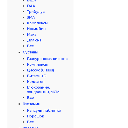
ГАБА
DAA
Трибулус
ЗМА
Комплексы
Йохимбин
Мака
Для сна
Все
Суставы
Гиалуроновая кислота
Комплексы
Циссус (Cissus)
Витамин D
Коллаген
Глюкозамин,
хондроитин, МСМ
Все
Глютамин
Капсулы, таблетки
Порошок
Все