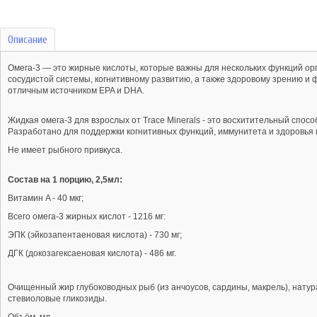
Описание
Омега-3 — это жирные кислоты, которые важны для нескольких функций орг
сосудистой системы, когнитивному развитию, а также здоровому зрению и 
отличным источником EPA и DHA.
Жидкая омега-3 для взрослых от Trace Minerals - это восхитительный спо
Разработано для поддержки когнитивных функций, иммунитета и здоровья 
Не имеет рыбного привкуса.
Состав на 1 порцию, 2,5мл:
Витамин A - 40 мкг;
Всего омега-3 жирных кислот - 1216 мг:
ЭПК (эйкозапентаеновая кислота) - 730 мг;
ДГК (докозагексаеновая кислота) - 486 мг.
Очищенный жир глубоководных рыб (из анчоусов, сардины, макрель), натур
стевиоловые гликозиды.