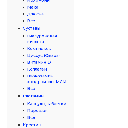
Йохимбин
Мака
Для сна
Все
Суставы
Гиалуроновая
кислота
Комплексы
Циссус (Cissus)
Витамин D
Коллаген
Глюкозамин,
хондроитин, МСМ
Все
Глютамин
Капсулы, таблетки
Порошок
Все
Креатин