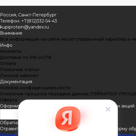
Россия, Санкт-Петербург
Телефон: +7(812)332-54-43
kupiprotein@yandex.ru
Внимание
Вся информация на сайте носит справочный характер и не
Инфо
Контакты
Доставка по РФ и СПб
Оплата
Полезные статьи
Личный кабинет
Документация
Условия конфиденциальности
Описание процесса передачи данных ПЭЙКИПЕР-ПРОЦ
Оферта
Оформить подписку
Подпишитесь на рассылку наших акций и
Обратная связь
Отравить нам сообщение или задать вопрос через форму об
Нажмите здесь для получения дополнительной информа