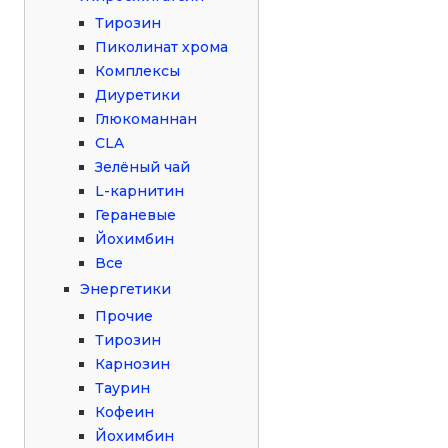
Тирозин
Пиколинат хрома
Комплексы
Диуретики
Глюкоманнан
CLA
Зелёный чай
L-карнитин
Гераневые
Йохимбин
Все
Энергетики
Прочие
Тирозин
Карнозин
Таурин
Кофеин
Йохимбин