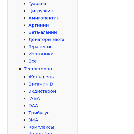
Гуарана
Цитруллин
Амилопектин
Аргинин
Бета-аланин
Донаторы азота
Гераневые
Изотоники
Все
Тестостерон
Женьшень
Витамин D
Экдистерон
ГАБА
DAA
Трибулус
ЗМА
Комплексы