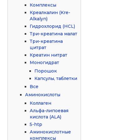
Комплексы
Креалкалин (Kre-
Alkalyn)
Гидрохлорид (HCL)
Три-креатина малат
Три-креатина
цитрат
Креатин нитрат
Моногидрат
Порошок
Капсулы, таблетки
Все
Аминокислоты
Коллаген
Альфа-липоевая
кислота (ALA)
5-htp
Аминокислотные
комплексы