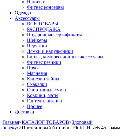
Напитки
Фитнес консервы
Одежда
Аксессуары
ВСЕ ТОВАРЫ
РАСПРОДАЖА
Подарочные сертификаты
Шейкеры
Перчатки
Лямки и напульсники
Бинты, компрессионные аксессуары
Фитнес резинки
Пояса
Магнезия
Кинезио тейпы
Скакалки
Спортивные сумки
Коврики, маты
Гантели, штанги
Прочее
Доставка
Главная
>
КАТАЛОГ ТОВАРОВ
>
Здоровый
перекус
>
Протеиновый батончик Fit Kit Hazels 45 грамм