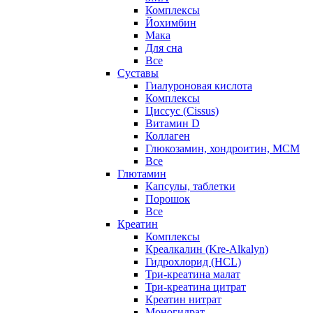
Комплексы
Йохимбин
Мака
Для сна
Все
Суставы
Гиалуроновая кислота
Комплексы
Циссус (Cissus)
Витамин D
Коллаген
Глюкозамин, хондроитин, МСМ
Все
Глютамин
Капсулы, таблетки
Порошок
Все
Креатин
Комплексы
Креалкалин (Kre-Alkalyn)
Гидрохлорид (HCL)
Три-креатина малат
Три-креатина цитрат
Креатин нитрат
Моногидрат