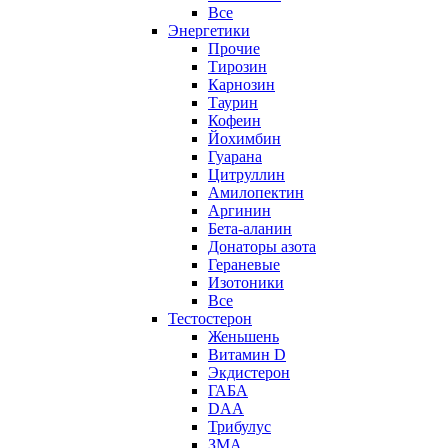
Все
Энергетики
Прочие
Тирозин
Карнозин
Таурин
Кофеин
Йохимбин
Гуарана
Цитруллин
Амилопектин
Аргинин
Бета-аланин
Донаторы азота
Гераневые
Изотоники
Все
Тестостерон
Женьшень
Витамин D
Экдистерон
ГАБА
DAA
Трибулус
ЗМА