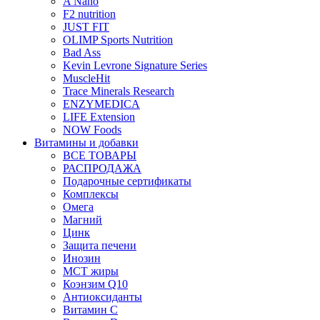
A Nano
F2 nutrition
JUST FIT
OLIMP Sports Nutrition
Bad Ass
Kevin Levrone Signature Series
MuscleHit
Trace Minerals Research
ENZYMEDICA
LIFE Extension
NOW Foods
Витамины и добавки
ВСЕ ТОВАРЫ
РАСПРОДАЖА
Подарочные сертификаты
Комплексы
Омега
Магний
Цинк
Защита печени
Инозин
МСТ жиры
Коэнзим Q10
Антиоксиданты
Витамин С