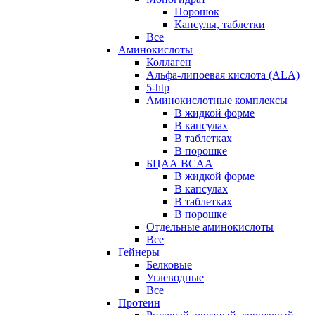
Порошок
Капсулы, таблетки
Все
Аминокислоты
Коллаген
Альфа-липоевая кислота (ALA)
5-htp
Аминокислотные комплексы
В жидкой форме
В капсулах
В таблетках
В порошке
БЦАА BCAA
В жидкой форме
В капсулах
В таблетках
В порошке
Отдельные аминокислоты
Все
Гейнеры
Белковые
Углеводные
Все
Протеин