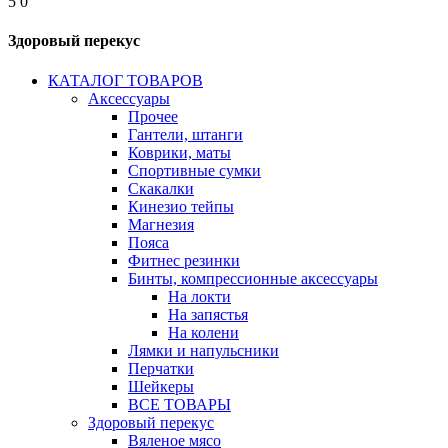
5
0
Здоровый перекус
КАТАЛОГ ТОВАРОВ
Аксессуары
Прочее
Гантели, штанги
Коврики, маты
Спортивные сумки
Скакалки
Кинезио тейпы
Магнезия
Пояса
Фитнес резинки
Бинты, компрессионные аксессуары
На локти
На запястья
На колени
Лямки и напульсники
Перчатки
Шейкеры
ВСЕ ТОВАРЫ
Здоровый перекус
Вяленое мясо