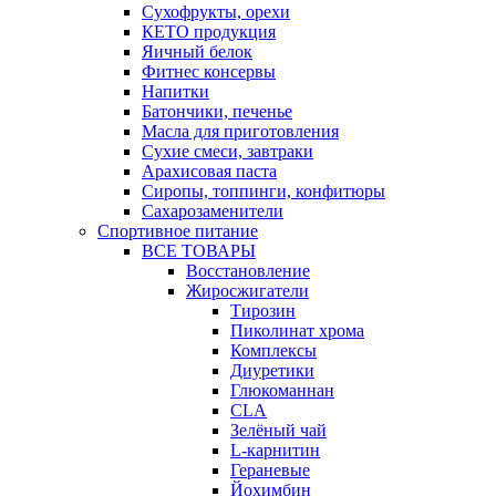
Сухофрукты, орехи
КЕТО продукция
Яичный белок
Фитнес консервы
Напитки
Батончики, печенье
Масла для приготовления
Сухие смеси, завтраки
Арахисовая паста
Сиропы, топпинги, конфитюры
Сахарозаменители
Спортивное питание
ВСЕ ТОВАРЫ
Восстановление
Жиросжигатели
Тирозин
Пиколинат хрома
Комплексы
Диуретики
Глюкоманнан
CLA
Зелёный чай
L-карнитин
Гераневые
Йохимбин