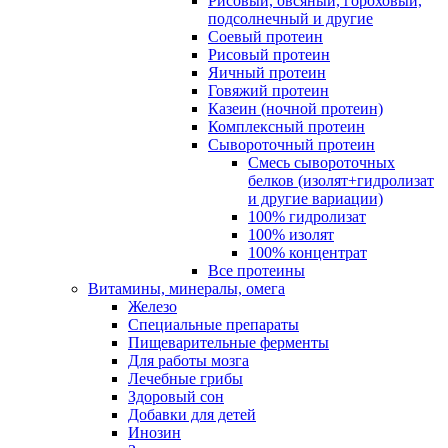
Рисовый, овсяный, гороховый,
подсолнечный и другие
Соевый протеин
Рисовый протеин
Яичный протеин
Говяжий протеин
Казеин (ночной протеин)
Комплексный протеин
Сывороточный протеин
Смесь сывороточных
белков (изолят+гидролизат
и другие вариации)
100% гидролизат
100% изолят
100% концентрат
Все протеины
Витамины, минералы, омега
Железо
Специальные препараты
Пищеварительные ферменты
Для работы мозга
Лечебные грибы
Здоровый сон
Добавки для детей
Инозин