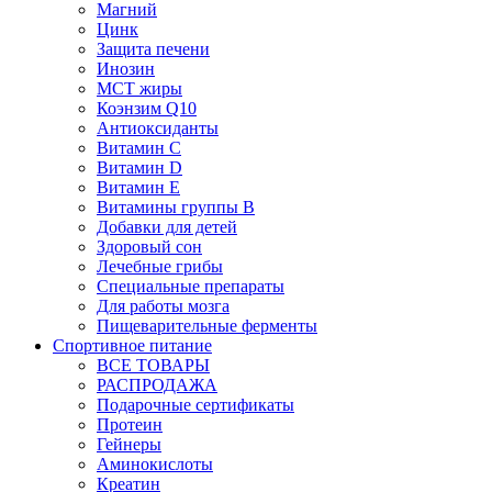
Магний
Цинк
Защита печени
Инозин
МСТ жиры
Коэнзим Q10
Антиоксиданты
Витамин С
Витамин D
Витамин Е
Витамины группы B
Добавки для детей
Здоровый сон
Лечебные грибы
Специальные препараты
Для работы мозга
Пищеварительные ферменты
Спортивное питание
ВСЕ ТОВАРЫ
РАСПРОДАЖА
Подарочные сертификаты
Протеин
Гейнеры
Аминокислоты
Креатин