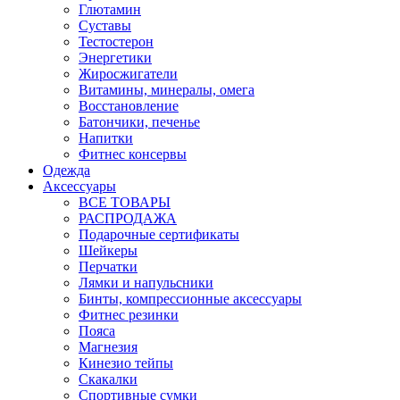
Глютамин
Суставы
Тестостерон
Энергетики
Жиросжигатели
Витамины, минералы, омега
Восстановление
Батончики, печенье
Напитки
Фитнес консервы
Одежда
Аксессуары
ВСЕ ТОВАРЫ
РАСПРОДАЖА
Подарочные сертификаты
Шейкеры
Перчатки
Лямки и напульсники
Бинты, компрессионные аксессуары
Фитнес резинки
Пояса
Магнезия
Кинезио тейпы
Скакалки
Спортивные сумки