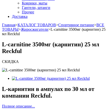
Коврики, маты
Гантели, штанги
Прочее
Доставка
Главная
>
КАТАЛОГ ТОВАРОВ
>
Спортивное питание
>
ВСЕ
ТОВАРЫ
>
Жиросжигатели
>
L-carnitine 3500мг (карнитин) 25
мл Reckful
L-carnitine 3500мг (карнитин) 25 мл
Reckful
СКИДКА
L-карнитин в ампулах по 30 мл от
компании Reckful.
Полное описание...