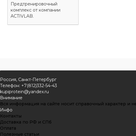
Предтренировочный
комплекс от компании
ACTIVLAB.
Россия, Санкт-Петербург
Телефон: +7(812)332-54-43
kupiprotein@yandex.ru
Внимание
Вся информация на сайте носит справочный характер и не
Инфо
Контакты
Доставка по РФ и СПб
Оплата
Полезные статьи