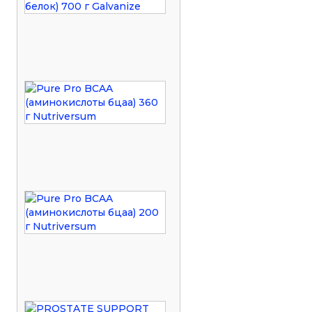
Сывороточный
(изолят...
изолят
от
2
компании...
872
₽
Pure
Pro
БЦАА
BCAA
комплекс
(аминокислоты...
в
1
порошке
со
673
вкусом
от...
₽
Pure
Pro
БЦАА
BCAA
комплекс
(аминокислоты...
в
1
порошке
со
043
вкусом
от...
₽
PROSTATE