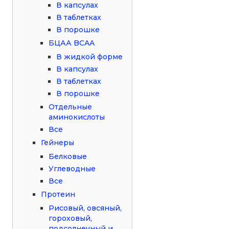
В капсулах
В таблетках
В порошке
БЦАА BCAA
В жидкой форме
В капсулах
В таблетках
В порошке
Отдельные
аминокислоты
Все
Гейнеры
Белковые
Углеводные
Все
Протеин
Рисовый, овсяный,
гороховый,
подсолнечный и