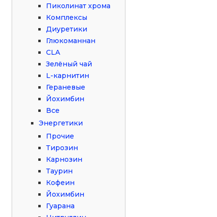
Пиколинат хрома
Комплексы
Диуретики
Глюкоманнан
CLA
Зелёный чай
L-карнитин
Гераневые
Йохимбин
Все
Энергетики
Прочие
Тирозин
Карнозин
Таурин
Кофеин
Йохимбин
Гуарана