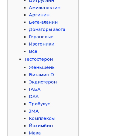
Цитруллин
Амилопектин
Аргинин
Бета-аланин
Донаторы азота
Гераневые
Изотоники
Все
Тестостерон
Женьшень
Витамин D
Экдистерон
ГАБА
DAA
Трибулус
ЗМА
Комплексы
Йохимбин
Мака