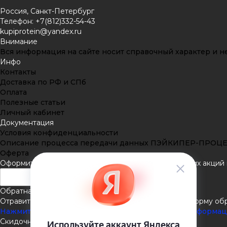
Россия, Санкт-Петербург
Телефон: +7(812)332-54-43
kupiprotein@yandex.ru
Внимание
Вся информация на сайте носит справочный характер и не
Инфо
Контакты
Доставка по РФ и СПб
Оплата
Полезные статьи
Личный кабинет
Документация
Условия конфиденциальности
Описание процесса передачи данных ПЭЙКИПЕР-ПРОЦ
Оферта
Оформить подписку
Подпишитесь на рассылку наших акций и
Обратная связь
Отравить нам сообщение или задать вопрос через форму об
Нажмите здесь для получения дополнительной информа
Скидочная система