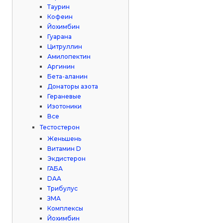
Таурин
Кофеин
Йохимбин
Гуарана
Цитруллин
Амилопектин
Аргинин
Бета-аланин
Донаторы азота
Гераневые
Изотоники
Все
Тестостерон
Женьшень
Витамин D
Экдистерон
ГАБА
DAA
Трибулус
ЗМА
Комплексы
Йохимбин