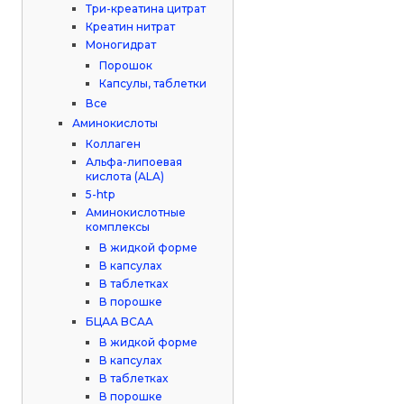
Три-креатина цитрат
Креатин нитрат
Моногидрат
Порошок
Капсулы, таблетки
Все
Аминокислоты
Коллаген
Альфа-липоевая
кислота (ALA)
5-htp
Аминокислотные
комплексы
В жидкой форме
В капсулах
В таблетках
В порошке
БЦАА BCAA
В жидкой форме
В капсулах
В таблетках
В порошке