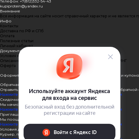
Телефон: +7(812)332-54-43
kupiprotein@yandex.ru
Внимание
Вся информация на сайте носит справочный характер и не является 
Инфо
Контакты
Доставка по РФ и СПб
Оплата
Полезные статьи
Личный кабинет
Документация
Условия конфиденциальности
Описание процесса передачи данных ПЭЙКИПЕР-ПРОЦЕССИНГ
Оферта
Оформить подписку
Подпишитесь на рассылку наших акций и купоно
Обратная связь
Отравить нам сообщение или задать вопрос через форму обратной 
Нажмите здесь для получения дополнительной информации
Скидочная система
Мы начисляем кэшбэк с покупок
Нажмите здесь для получения дополнительной информации
Приглашаем к партнёрству
Мы поощеряем наших партнёров
Нажмите здесь для получения дополнительной информации
Условия доставки
Курьер, пункты выдачи, Почта России