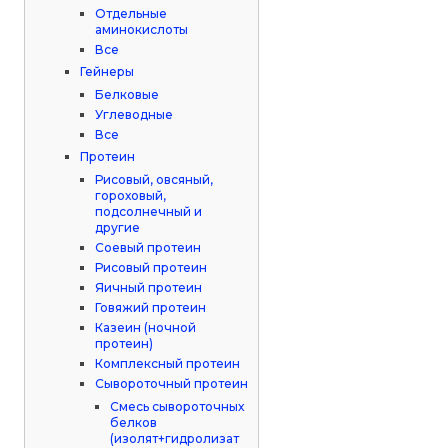
Отдельные
аминокислоты
Все
Гейнеры
Белковые
Углеводные
Все
Протеин
Рисовый, овсяный,
гороховый,
подсолнечный и
другие
Соевый протеин
Рисовый протеин
Яичный протеин
Говяжий протеин
Казеин (ночной
протеин)
Комплексный протеин
Сывороточный протеин
Смесь сывороточных
белков
(изолят+гидролизат