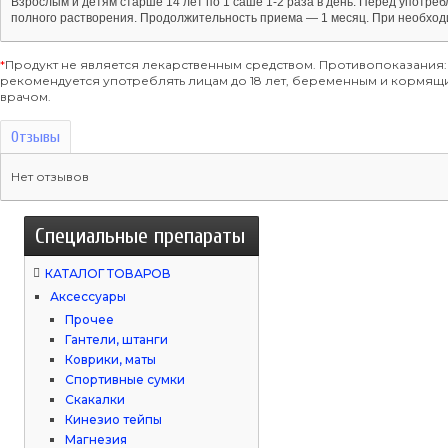
Взрослым и детям старше 14 лет по 1 саше 1-2 раза в день. Перед употре
полного растворения. Продолжительность приема ― 1 месяц. При необход
*
Продукт не является лекарственным средством. Противопоказания:
рекомендуется употреблять лицам до 18 лет, беременным и кормя
врачом.
Отзывы
Нет отзывов
Специальные препараты
КАТАЛОГ ТОВАРОВ
Аксессуары
Прочее
Гантели, штанги
Коврики, маты
Спортивные сумки
Скакалки
Кинезио тейпы
Магнезия