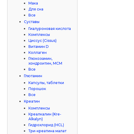
Мака
Для сна
Все
Суставы
Гиалуроновая кислота
Комплексы
Циссус (Cissus)
Витамин D
Коллаген
Глюкозамин,
хондроитин, МСМ
Все
Глютамин
Капсулы, таблетки
Порошок
Все
Креатин
Комплексы
Креалкалин (Kre-
Alkalyn)
Гидрохлорид (HCL)
Три-креатина малат