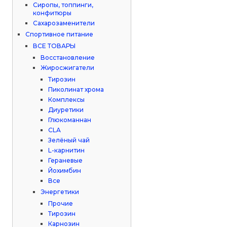
Сиропы, топпинги,
конфитюры
Сахарозаменители
Спортивное питание
ВСЕ ТОВАРЫ
Восстановление
Жиросжигатели
Тирозин
Пиколинат хрома
Комплексы
Диуретики
Глюкоманнан
CLA
Зелёный чай
L-карнитин
Гераневые
Йохимбин
Все
Энергетики
Прочие
Тирозин
Карнозин