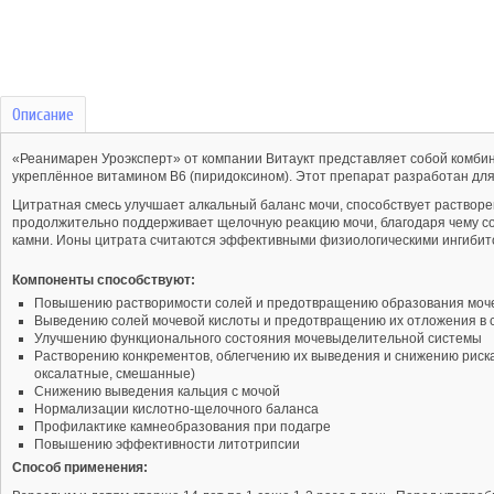
Описание
«Реанимарен Уроэксперт» от компании Витаукт представляет собой комбин
укреплённое витамином В6 (пиридоксином). Этот препарат разработан для
Цитратная смесь улучшает алкальный баланс мочи, способствует раствор
продолжительно поддерживает щелочную реакцию мочи, благодаря чему со
камни. Ионы цитрата считаются эффективными физиологическими ингибитор
Компоненты способствуют:
Повышению растворимости солей и предотвращению образования моч
Выведению солей мочевой кислоты и предотвращению их отложения в 
Улучшению функционального состояния мочевыделительной системы
Растворению конкрементов, облегчению их выведения и снижению риска
оксалатные, смешанные)
Снижению выведения кальция с мочой
Нормализации кислотно-щелочного баланса
Профилактике камнеобразования при подагре
Повышению эффективности литотрипсии
Способ применения: