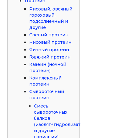
Протеин
Рисовый, овсяный,
гороховый,
подсолнечный и
другие
Соевый протеин
Рисовый протеин
Яичный протеин
Говяжий протеин
Казеин (ночной
протеин)
Комплексный
протеин
Сывороточный
протеин
Смесь
сывороточных
белков
(изолят+гидролизат
и другие
вариации)