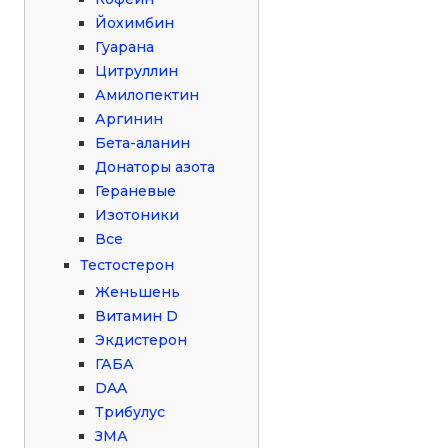
Йохимбин
Гуарана
Цитруллин
Амилопектин
Аргинин
Бета-аланин
Донаторы азота
Гераневые
Изотоники
Все
Тестостерон
Женьшень
Витамин D
Экдистерон
ГАБА
DAA
Трибулус
ЗМА