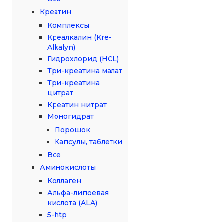
Креатин
Комплексы
Креалкалин (Kre-
Alkalyn)
Гидрохлорид (HCL)
Три-креатина малат
Три-креатина
цитрат
Креатин нитрат
Моногидрат
Порошок
Капсулы, таблетки
Все
Аминокислоты
Коллаген
Альфа-липоевая
кислота (ALA)
5-htp