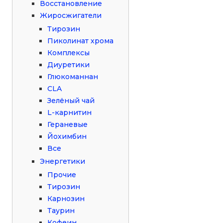
Восстановление
Жиросжигатели
Тирозин
Пиколинат хрома
Комплексы
Диуретики
Глюкоманнан
CLA
Зелёный чай
L-карнитин
Гераневые
Йохимбин
Все
Энергетики
Прочие
Тирозин
Карнозин
Таурин
Кофеин