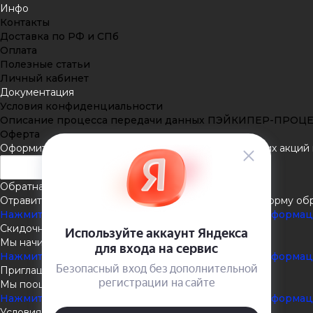
Инфо
Контакты
Доставка по РФ и СПб
Оплата
Полезные статьи
Личный кабинет
Документация
Условия конфиденциальности
Описание процесса передачи данных ПЭЙКИПЕР-ПРОЦ
Оферта
Оформить подписку
Подпишитесь на рассылку наших акций и
Обратная связь
Отравить нам сообщение или задать вопрос через форму об
Нажмите здесь для получения дополнительной информа
Скидочная система
Мы начисляем кэшбэк с покупок
Нажмите здесь для получения дополнительной информа
Приглашаем к партнёрству
Мы поощеряем наших партнёров
Нажмите здесь для получения дополнительной информа
Условия доставки