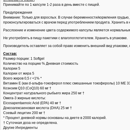
Принимайте по 1 капсуле 1-2 раза в день вместе с пищей.
Предупреждения
Внимание: Только для взрослых. В случае беременности/кормления грудью
проконсультироваться с врачом перед употреблением продукта. Хранить в 
Расслоение и изменение цвета содержимого капсулы является нормальным 
Не употреблять в пищу пакетики с влагопоглотителем. Хранить в упаковке.
Производитель оставляет за собой право изменить внешний вид упаковки, с
Состав:
Размер порции: 1 Softgel
Количество на порцию % Дневная стоимость
Калории 5
Калории от жира 5
Всего жиров 0,5 г <1% *
Витамин Е (как d-альфа-токоферол плюс смешанные токоферолы) 10 МЕ 
Коэнзим Q10 (CoQ10) 60 мг †
Концентрат натурального рыбьего жира 250 мг †
Омега-3 жирные кислоты:
Eicosapentaenoic Acid (EPA) 40 мг †
Докозагексаеновая кислота (DHA) 25 мг †
Соевый лецитин 200 мг †
* Процент дневной нормы основаны на диете в 2000 калорий.
† Суточная доза не определена.
Другие Ингредиенты