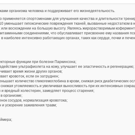
ками организма человека и поддерживает его жизнедеятельность.
о применяется спортсменами для улучшения качества и длительности тренир
10 уменьшает гипоксические повреждения тканей, вызванные недостатком в н
х или восхождении на большую высоту. Являясь жирорастворимым коферменто
с витаминными соединениями, что обуславливает присвоение ему названия п
в наиболее интенсивно работающих органах, таких как сердце, почки и печен
екторные функции при болезни Паркинсона;
действие ультрафиолета на кожу, улучшает ее эластичность и регенерацию;
ивает время жизни других органов;
ает кровоток, если он затруднен;
ьшает количество гликогемоглобина в крови, снижая риск диабетических ос
 снижая утомляемость и увеличивая выносливость при их интенсивных сокра
 и вредный холестерин, замедляет процесс старения;
в организме;
енок сосудов, нормализация кровотока;
 и ускорение заживления травм;
еймера;