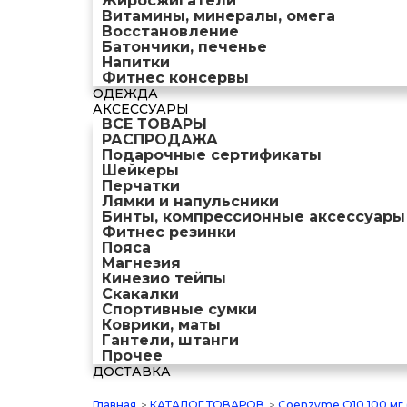
Жиросжигатели
Витамины, минералы, омега
Восстановление
Батончики, печенье
Напитки
Фитнес консервы
ОДЕЖДА
АКСЕССУАРЫ
ВСЕ ТОВАРЫ
РАСПРОДАЖА
Подарочные сертификаты
Шейкеры
Перчатки
Лямки и напульсники
Бинты, компрессионные аксессуары
Фитнес резинки
Пояса
Магнезия
Кинезио тейпы
Скакалки
Спортивные сумки
Коврики, маты
Гантели, штанги
Прочее
ДОСТАВКА
Главная
>
КАТАЛОГ ТОВАРОВ
>
Coenzyme Q10 100 мг 