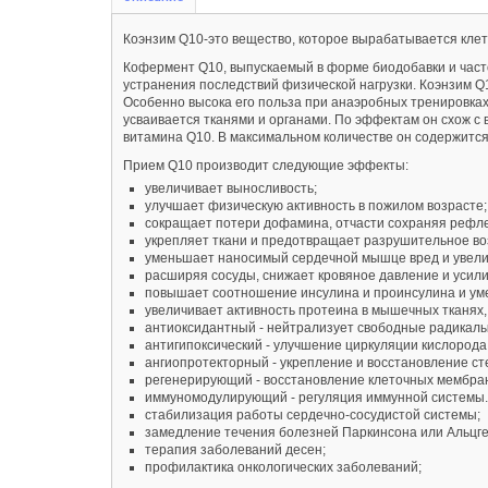
Коэнзим Q10-это вещество, которое вырабатывается клет
Кофермент Q10, выпускаемый в форме биодобавки и част
устранения последствий физической нагрузки. Коэнзим Q
Особенно высока его польза при анаэробных тренировка
усваивается тканями и органами. По эффектам он схож 
витамина Q10. В максимальном количестве он содержится 
Прием Q10 производит следующие эффекты:
увеличивает выносливость;
улучшает физическую активность в пожилом возрасте;
сокращает потери дофамина, отчасти сохраняя рефл
укрепляет ткани и предотвращает разрушительное воз
уменьшает наносимый сердечной мышце вред и увелич
расширяя сосуды, снижает кровяное давление и усилив
повышает соотношение инсулина и проинсулина и умен
увеличивает активность протеина в мышечных тканях,
антиоксидантный - нейтрализует свободные радикалы
антигипоксический - улучшение циркуляции кислорода 
ангиопротекторный - укрепление и восстановление ст
регенерирующий - восстановление клеточных мембран
иммуномодулирующий - регуляция иммунной системы.
стабилизация работы сердечно-сосудистой системы;
замедление течения болезней Паркинсона или Альцг
терапия заболеваний десен;
профилактика онкологических заболеваний;