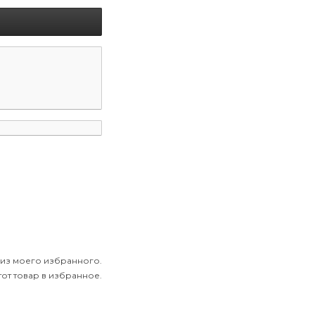
 из моего избранного.
от товар в избранное.