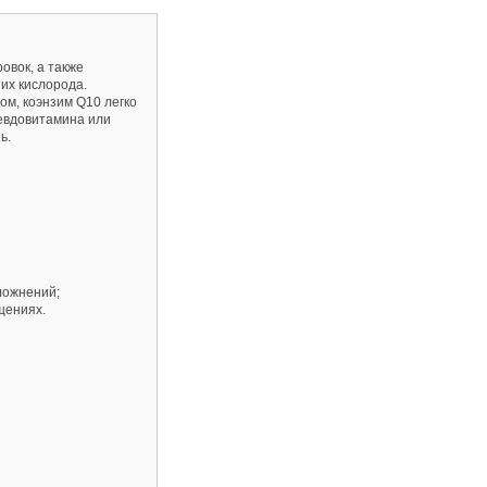
овок, а также
их кислорода.
м, коэнзим Q10 легко
севдовитамина или
ь.
ложнений;
щениях.