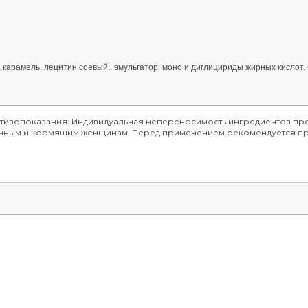
а, карамель, лецитин соевый,. эмульгатор: моно и диглицириды жирных кислот
отивопоказания: Индивидуальная непереносимость ингредиентов про
менным и кормящим женщинам. Перед применением рекомендуется пр