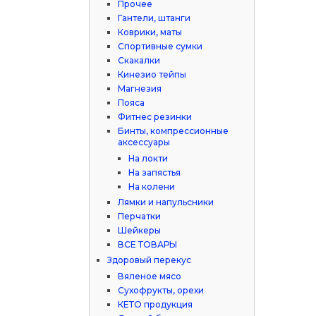
Прочее
Гантели, штанги
Коврики, маты
Спортивные сумки
Скакалки
Кинезио тейпы
Магнезия
Пояса
Фитнес резинки
Бинты, компрессионные
аксессуары
На локти
На запястья
На колени
Лямки и напульсники
Перчатки
Шейкеры
ВСЕ ТОВАРЫ
Здоровый перекус
Вяленое мясо
Сухофрукты, орехи
КЕТО продукция