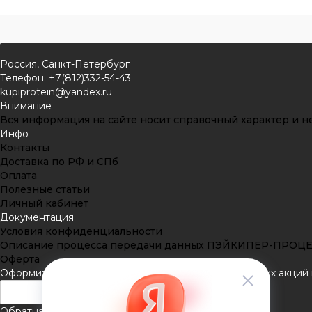
Россия, Санкт-Петербург
Телефон: +7(812)332-54-43
kupiprotein@yandex.ru
Внимание
Вся информация на сайте носит справочный характер и не
Инфо
Контакты
Доставка по РФ и СПб
Оплата
Полезные статьи
Личный кабинет
Документация
Условия конфиденциальности
Описание процесса передачи данных ПЭЙКИПЕР-ПРОЦ
Оферта
Оформить подписку
Подпишитесь на рассылку наших акций и
Обратная связь