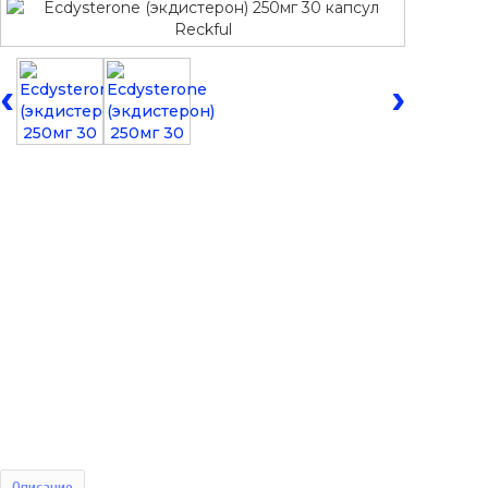
‹
›
Описание