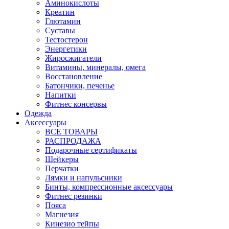
Аминокислоты
Креатин
Глютамин
Суставы
Тестостерон
Энергетики
Жиросжигатели
Витамины, минералы, омега
Восстановление
Батончики, печенье
Напитки
Фитнес консервы
Одежда
Аксессуары
ВСЕ ТОВАРЫ
РАСПРОДАЖА
Подарочные сертификаты
Шейкеры
Перчатки
Лямки и напульсники
Бинты, компрессионные аксессуары
Фитнес резинки
Пояса
Магнезия
Кинезио тейпы