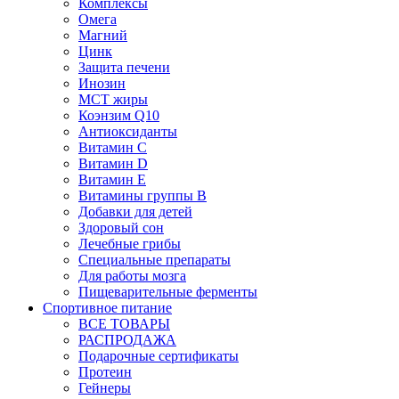
Комплексы
Омега
Магний
Цинк
Защита печени
Инозин
МСТ жиры
Коэнзим Q10
Антиоксиданты
Витамин С
Витамин D
Витамин Е
Витамины группы B
Добавки для детей
Здоровый сон
Лечебные грибы
Специальные препараты
Для работы мозга
Пищеварительные ферменты
Спортивное питание
ВСЕ ТОВАРЫ
РАСПРОДАЖА
Подарочные сертификаты
Протеин
Гейнеры