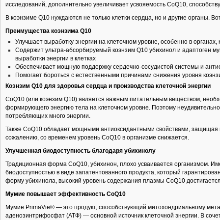
исследований, дополнительно увеличивает усвояемость CoQ10, способству
В коэнзиме Q10 нуждаются не только клетки сердца, но и другие органы. Во
Преимущества коэнзима Q10
Улучшает выработку энергии на клеточном уровне, особенно в органах, 
Содержит ультра-абсорбируемый коэнзим Q10 убихинол и адаптоген му
выработки энергии в клетках
Обеспечивает мощную поддержку сердечно-сосудистой системы и анти
Помогает бороться с естественными причинами снижения уровня коэнз
Коэнзим Q10 для здоровья сердца и производства клеточной энергии
CoQ10 (или коэнзим Q10) является важным питательным веществом, необ
формирующего энергию тела на клеточном уровне. Поэтому неудивительно, 
потребляющих много энергии.
Также CoQ10 обладает мощными антиоксидантными свойствами, защищая в
сожалению, со временем уровень CoQ10 в организме снижается.
Улучшенная биодоступность благодаря убихинолу
Традиционная форма CoQ10, убихинон, плохо усваивается организмом. Им
биодоступностью в виде запатентованного продукта, который гарантирова
форму убихинола, высокий уровень содержания плазмы CoQ10 достигается 
Мумие повышает эффективность CoQ10
Мумие PrimaVie® — это продукт, способствующий митохондриальному мет
аденозинтрифосфат (АТФ) — основной источник клеточной энергии. В соче