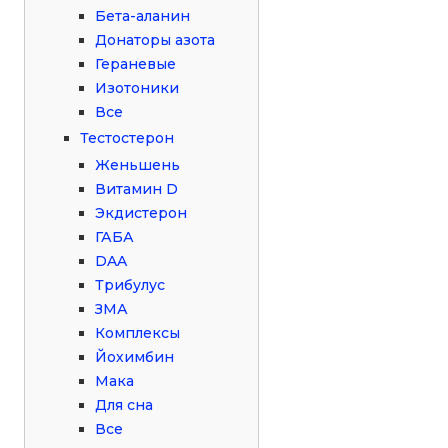
Бета-аланин
Донаторы азота
Гераневые
Изотоники
Все
Тестостерон
Женьшень
Витамин D
Экдистерон
ГАБА
DAA
Трибулус
ЗМА
Комплексы
Йохимбин
Мака
Для сна
Все