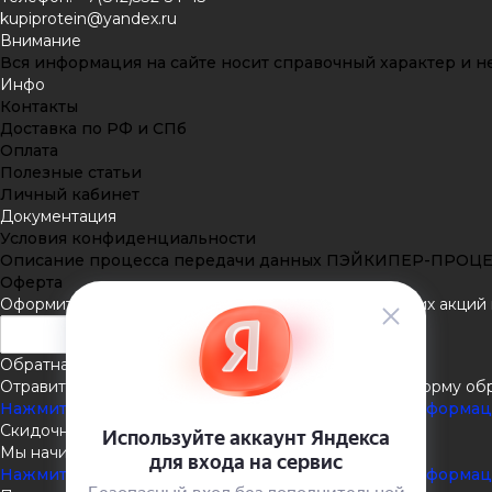
kupiprotein@yandex.ru
Внимание
Вся информация на сайте носит справочный характер и не
Инфо
Контакты
Доставка по РФ и СПб
Оплата
Полезные статьи
Личный кабинет
Документация
Условия конфиденциальности
Описание процесса передачи данных ПЭЙКИПЕР-ПРОЦ
Оферта
Оформить подписку
Подпишитесь на рассылку наших акций и
Обратная связь
Отравить нам сообщение или задать вопрос через форму об
Нажмите здесь для получения дополнительной информа
Скидочная система
Мы начисляем кэшбэк с покупок
Нажмите здесь для получения дополнительной информа