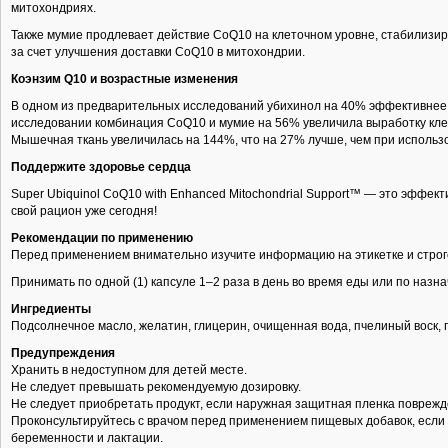
митохондриях.
Также мумие продлевает действие CoQ10 на клеточном уровне, стабилизир
за счет улучшения доставки CoQ10 в митохондрии.
Коэнзим Q10 и возрастные изменения
В одном из предварительных исследований убихинол на 40% эффективнее 
исследовании комбинация CoQ10 и мумие на 56% увеличила выработку клет
Мышечная ткань увеличилась на 144%, что на 27% лучше, чем при использ
Поддержите здоровье сердца
Super Ubiquinol CoQ10 with Enhanced Mitochondrial Support™ — это эффект
свой рацион уже сегодня!
Рекомендации по применению
Перед применением внимательно изучите информацию на этикетке и строг
Принимать по одной (1) капсуле 1–2 раза в день во время еды или по назн
Ингредиенты
Подсолнечное масло, желатин, глицерин, очищенная вода, пчелиный воск, 
Предупреждения
Хранить в недоступном для детей месте.
Не следует превышать рекомендуемую дозировку.
Не следует приобретать продукт, если наружная защитная пленка поврежд
Проконсультируйтесь с врачом перед применением пищевых добавок, если в
беременности и лактации.