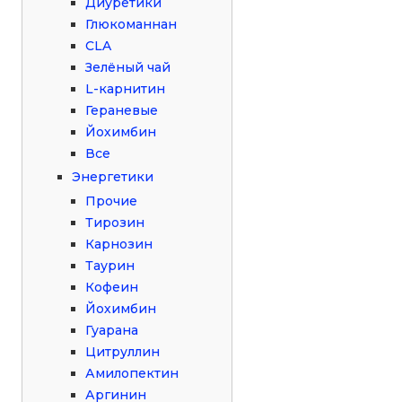
Диуретики
Глюкоманнан
CLA
Зелёный чай
L-карнитин
Гераневые
Йохимбин
Все
Энергетики
Прочие
Тирозин
Карнозин
Таурин
Кофеин
Йохимбин
Гуарана
Цитруллин
Амилопектин
Аргинин