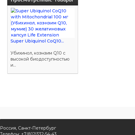
Super Ubiquinol CoQ10...
Убихинол, коэнзим Q10 с
высокой биодоступностью
и...
Россия, Санкт-Петербург
Телефон: +7(812)332-54-43