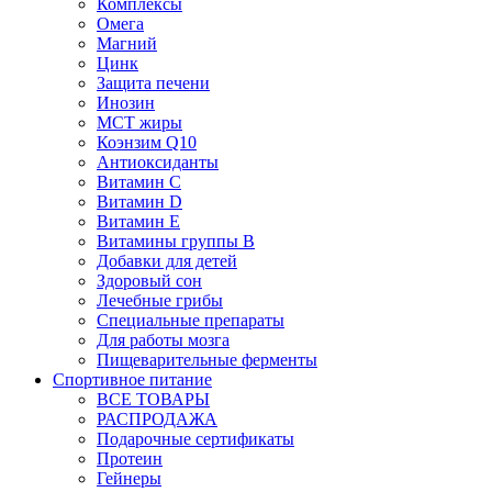
Комплексы
Омега
Магний
Цинк
Защита печени
Инозин
МСТ жиры
Коэнзим Q10
Антиоксиданты
Витамин С
Витамин D
Витамин Е
Витамины группы B
Добавки для детей
Здоровый сон
Лечебные грибы
Специальные препараты
Для работы мозга
Пищеварительные ферменты
Спортивное питание
ВСЕ ТОВАРЫ
РАСПРОДАЖА
Подарочные сертификаты
Протеин
Гейнеры