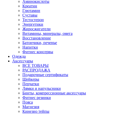
Аминокислоты
Креатин
Глютамин
Суставы
Тестостерон
Энергетики
Жиросжигатели
Витамины, минералы, омега
Восстановление
Батончики, печенье
Напитки
Фитнес консервы
Одежда
Аксессуары
ВСЕ ТОВАРЫ
РАСПРОДАЖА
Подарочные сертификаты
Шейкеры
Перчатки
Лямки и напульсники
Бинты, компрессионные аксессуары
Фитнес резинки
Пояса
Магнезия
Кинезио тейпы